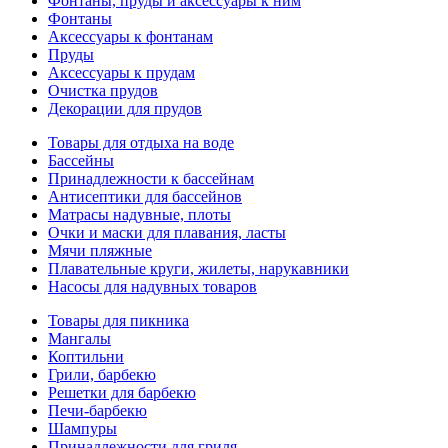
Фонтаны, пруды и аксессуары к ним
Фонтаны
Аксессуары к фонтанам
Пруды
Аксессуары к прудам
Очистка прудов
Декорации для прудов
Товары для отдыха на воде
Бассейны
Принадлежности к бассейнам
Антисептики для бассейнов
Матраcы надувные, плоты
Очки и маски для плавания, ласты
Мячи пляжные
Плавательные круги, жилеты, нарукавники
Насосы для надувных товаров
Товары для пикника
Мангалы
Коптильни
Грили, барбекю
Решетки для барбекю
Печи-барбекю
Шампуры
Принадлежности для гриля