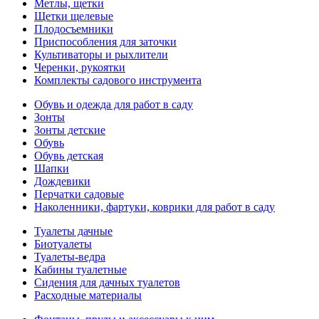
Метлы, щетки
Щетки щелевые
Плодосъемники
Приспособления для заточки
Культиваторы и рыхлители
Черенки, рукоятки
Комплекты садового инструмента
Обувь и одежда для работ в саду
Зонты
Зонты детские
Обувь
Обувь детская
Шапки
Дождевики
Перчатки садовые
Наколенники, фартуки, коврики для работ в саду
Туалеты дачные
Биотуалеты
Туалеты-ведра
Кабины туалетные
Сидения для дачных туалетов
Расходные материалы