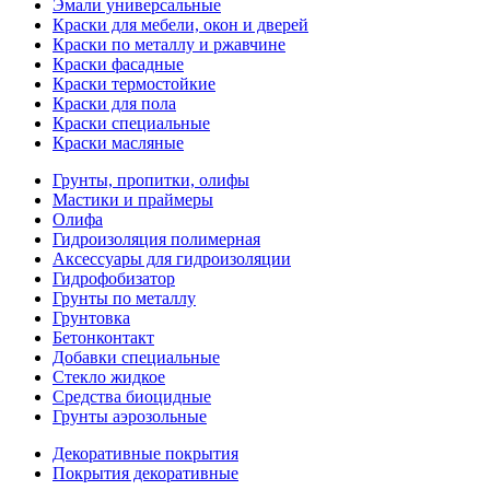
Эмали универсальные
Краски для мебели, окон и дверей
Краски по металлу и ржавчине
Краски фасадные
Краски термостойкие
Краски для пола
Краски специальные
Краски масляные
Грунты, пропитки, олифы
Мастики и праймеры
Олифа
Гидроизоляция полимерная
Аксессуары для гидроизоляции
Гидрофобизатор
Грунты по металлу
Грунтовка
Бетонконтакт
Добавки специальные
Стекло жидкое
Средства биоцидные
Грунты аэрозольные
Декоративные покрытия
Покрытия декоративные