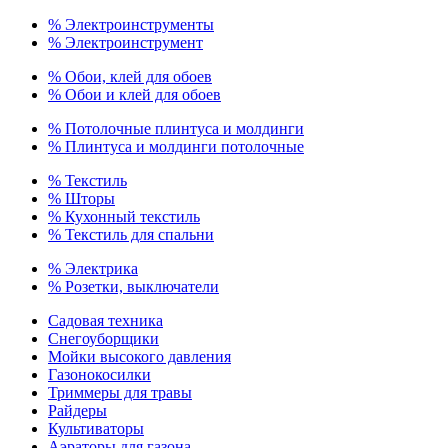
% Электроинструменты
% Электроинструмент
% Обои, клей для обоев
% Обои и клей для обоев
% Потолочные плинтуса и молдинги
% Плинтуса и молдинги потолочные
% Текстиль
% Шторы
% Кухонный текстиль
% Текстиль для спальни
% Электрика
% Розетки, выключатели
Садовая техника
Снегоуборщики
Мойки высокого давления
Газонокосилки
Триммеры для травы
Райдеры
Культиваторы
Аэраторы для газона