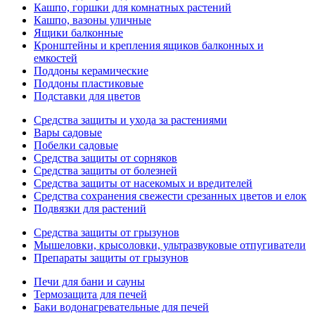
Кашпо, горшки для комнатных растений
Кашпо, вазоны уличные
Ящики балконные
Кронштейны и крепления ящиков балконных и
емкостей
Поддоны керамические
Поддоны пластиковые
Подставки для цветов
Средства защиты и ухода за растениями
Вары садовые
Побелки садовые
Средства защиты от сорняков
Средства защиты от болезней
Средства защиты от насекомых и вредителей
Средства сохранения свежести срезанных цветов и елок
Подвязки для растений
Средства защиты от грызунов
Мышеловки, крысоловки, ультразвуковые отпугиватели
Препараты защиты от грызунов
Печи для бани и сауны
Термозащита для печей
Баки водонагревательные для печей