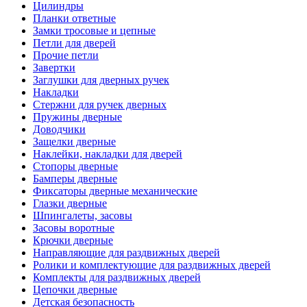
Цилиндры
Планки ответные
Замки тросовые и цепные
Петли для дверей
Прочие петли
Завертки
Заглушки для дверных ручек
Накладки
Стержни для ручек дверных
Пружины дверные
Доводчики
Защелки дверные
Наклейки, накладки для дверей
Стопоры дверные
Бамперы дверные
Фиксаторы дверные механические
Глазки дверные
Шпингалеты, засовы
Засовы воротные
Крючки дверные
Направляющие для раздвижных дверей
Ролики и комплектующие для раздвижных дверей
Комплекты для раздвижных дверей
Цепочки дверные
Детская безопасность