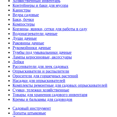
Хозяйственный инвентарь
Контейнеры и баки для мусора
Канистры
Ведра садовые
Баки, бочки
Компостеры
Корзины, ящики, сетки для работы в саду
Водонагреватели дачные
Души дачные
Раковины дачные
Рукомойники дачные
Тумбы под умывальники дачные
Лампы керосиновые, аксессуары
Лейки
Рассеиватели для леек садовых
Опрыскиватели и распылители
Оросители для горшечных растений
Насадки для опрыскивателей
Комплекты ремонтные для садовых опрыскивателей
Сумки, тележки хозяйственные
Товары для хранения садового инвентаря
Кремы и бальзамы для садоводов
Садовый инструмент
Лопаты штыковые