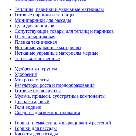
Теплицы, парники и укрывные материалы
Готовые парники и теплицы
Минипарники для рассады
Дуги для парников
Сопутствующие товары для теплиц и парников
Пленка парниковая
Пленка техническая
Нетканые укрывные материалы
Нетканые укрывные материалы мерные
Тенты хозяйственные
Удобрения и грунты
Удобрения
Микроэлементы
Регуляторы роста и плодообразования
Готовые почвогрунты
Мульча, примеси, субстратные компоненты
Дренаж садовый
Гели водные
Средства для компостирования
Горшки и емкости для выращивания растений
Горшки для рассады
Кассеты для рассады