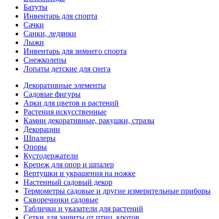
Батуты
Инвентарь для спорта
Сачки
Санки, ледянки
Лыжи
Инвентарь для зимнего спорта
Снежколепы
Лопаты детские для снега
Декоративные элементы
Садовые фигуры
Арки для цветов и растений
Растения искусственные
Камни декоративные, ракушки, стразы
Декорации
Шпалеры
Опоры
Кустодержатели
Крепеж для опор и шпалер
Вертушки и украшения на ножке
Настенный садовый декор
Термометры садовые и другие измерительные приборы
Скворечники садовые
Таблички и указатели для растений
Сетки для защиты от птиц, кротов