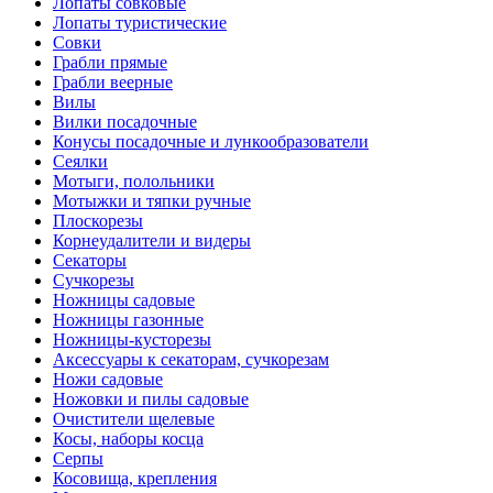
Лопаты совковые
Лопаты туристические
Совки
Грабли прямые
Грабли веерные
Вилы
Вилки посадочные
Конусы посадочные и лункообразователи
Сеялки
Мотыги, полольники
Мотыжки и тяпки ручные
Плоскорезы
Корнеудалители и видеры
Секаторы
Сучкорезы
Ножницы садовые
Ножницы газонные
Ножницы-кусторезы
Аксессуары к секаторам, сучкорезам
Ножи садовые
Ножовки и пилы садовые
Очистители щелевые
Косы, наборы косца
Серпы
Косовища, крепления