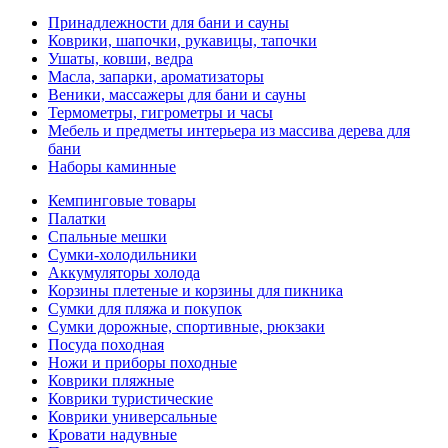
Принадлежности для бани и сауны
Коврики, шапочки, рукавицы, тапочки
Ушаты, ковши, ведра
Масла, запарки, ароматизаторы
Веники, массажеры для бани и сауны
Термометры, гигрометры и часы
Мебель и предметы интерьера из массива дерева для
бани
Наборы каминные
Кемпинговые товары
Палатки
Спальные мешки
Сумки-холодильники
Аккумуляторы холода
Корзины плетеные и корзины для пикника
Сумки для пляжа и покупок
Сумки дорожные, спортивные, рюкзаки
Посуда походная
Ножи и приборы походные
Коврики пляжные
Коврики туристические
Коврики универсальные
Кровати надувные