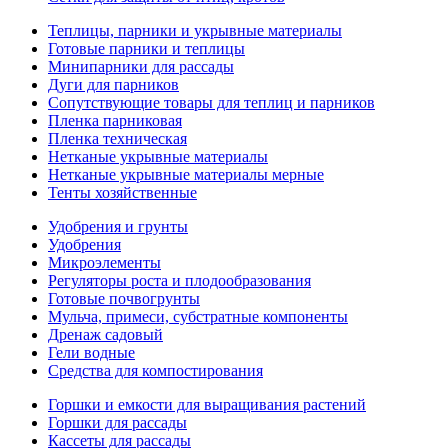
Теплицы, парники и укрывные материалы
Готовые парники и теплицы
Минипарники для рассады
Дуги для парников
Сопутствующие товары для теплиц и парников
Пленка парниковая
Пленка техническая
Нетканые укрывные материалы
Нетканые укрывные материалы мерные
Тенты хозяйственные
Удобрения и грунты
Удобрения
Микроэлементы
Регуляторы роста и плодообразования
Готовые почвогрунты
Мульча, примеси, субстратные компоненты
Дренаж садовый
Гели водные
Средства для компостирования
Горшки и емкости для выращивания растений
Горшки для рассады
Кассеты для рассады