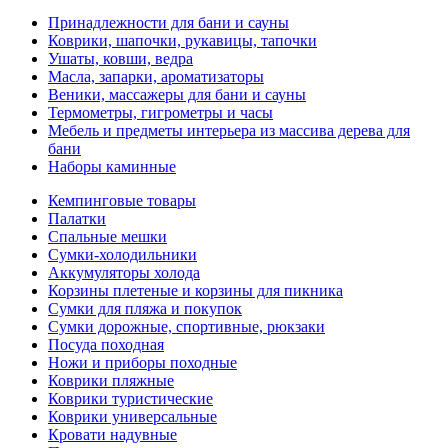
Принадлежности для бани и сауны
Коврики, шапочки, рукавицы, тапочки
Ушаты, ковши, ведра
Масла, запарки, ароматизаторы
Веники, массажеры для бани и сауны
Термометры, гигрометры и часы
Мебель и предметы интерьера из массива дерева для
бани
Наборы каминные
Кемпинговые товары
Палатки
Спальные мешки
Сумки-холодильники
Аккумуляторы холода
Корзины плетеные и корзины для пикника
Сумки для пляжа и покупок
Сумки дорожные, спортивные, рюкзаки
Посуда походная
Ножи и приборы походные
Коврики пляжные
Коврики туристические
Коврики универсальные
Кровати надувные