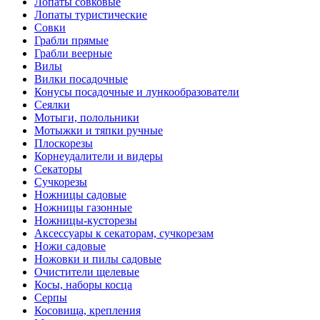
Лопаты совковые
Лопаты туристические
Совки
Грабли прямые
Грабли веерные
Вилы
Вилки посадочные
Конусы посадочные и лункообразователи
Сеялки
Мотыги, полольники
Мотыжки и тяпки ручные
Плоскорезы
Корнеудалители и видеры
Секаторы
Сучкорезы
Ножницы садовые
Ножницы газонные
Ножницы-кусторезы
Аксессуары к секаторам, сучкорезам
Ножи садовые
Ножовки и пилы садовые
Очистители щелевые
Косы, наборы косца
Серпы
Косовища, крепления