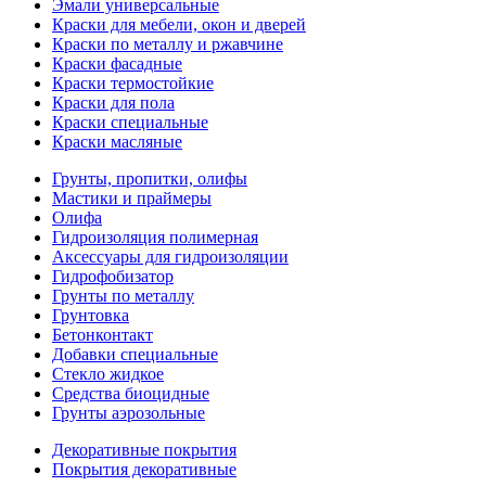
Эмали универсальные
Краски для мебели, окон и дверей
Краски по металлу и ржавчине
Краски фасадные
Краски термостойкие
Краски для пола
Краски специальные
Краски масляные
Грунты, пропитки, олифы
Мастики и праймеры
Олифа
Гидроизоляция полимерная
Аксессуары для гидроизоляции
Гидрофобизатор
Грунты по металлу
Грунтовка
Бетонконтакт
Добавки специальные
Стекло жидкое
Средства биоцидные
Грунты аэрозольные
Декоративные покрытия
Покрытия декоративные