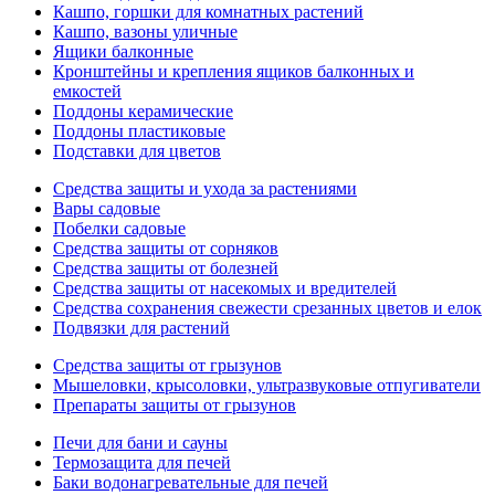
Кашпо, горшки для комнатных растений
Кашпо, вазоны уличные
Ящики балконные
Кронштейны и крепления ящиков балконных и
емкостей
Поддоны керамические
Поддоны пластиковые
Подставки для цветов
Средства защиты и ухода за растениями
Вары садовые
Побелки садовые
Средства защиты от сорняков
Средства защиты от болезней
Средства защиты от насекомых и вредителей
Средства сохранения свежести срезанных цветов и елок
Подвязки для растений
Средства защиты от грызунов
Мышеловки, крысоловки, ультразвуковые отпугиватели
Препараты защиты от грызунов
Печи для бани и сауны
Термозащита для печей
Баки водонагревательные для печей