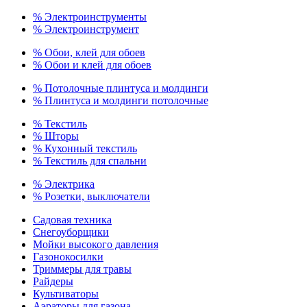
% Электроинструменты
% Электроинструмент
% Обои, клей для обоев
% Обои и клей для обоев
% Потолочные плинтуса и молдинги
% Плинтуса и молдинги потолочные
% Текстиль
% Шторы
% Кухонный текстиль
% Текстиль для спальни
% Электрика
% Розетки, выключатели
Садовая техника
Снегоуборщики
Мойки высокого давления
Газонокосилки
Триммеры для травы
Райдеры
Культиваторы
Аэраторы для газона