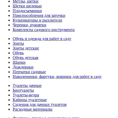
Метлы, щетки
Щетки щелевые
Плодосъемники
Приспособления для заточки
Культиваторы и рыхлители
Черенки, рукоятки
Комплекты садового инструмента
Обувь и одежда для работ в саду
Зонты
Зонты детские
Обувь
Обувь детская
Шапки
Дождевики
Перчатки садовые
Наколенники, фартуки, коврики для работ в саду
Туалеты дачные
Биотуалеты
Туалеты-ведра
Кабины туалетные
Сидения для дачных туалетов
Расходные материалы