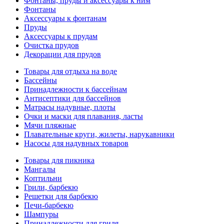
Фонтаны, пруды и аксессуары к ним
Фонтаны
Аксессуары к фонтанам
Пруды
Аксессуары к прудам
Очистка прудов
Декорации для прудов
Товары для отдыха на воде
Бассейны
Принадлежности к бассейнам
Антисептики для бассейнов
Матраcы надувные, плоты
Очки и маски для плавания, ласты
Мячи пляжные
Плавательные круги, жилеты, нарукавники
Насосы для надувных товаров
Товары для пикника
Мангалы
Коптильни
Грили, барбекю
Решетки для барбекю
Печи-барбекю
Шампуры
Принадлежности для гриля