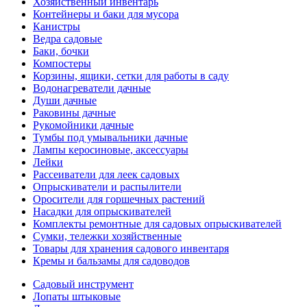
Хозяйственный инвентарь
Контейнеры и баки для мусора
Канистры
Ведра садовые
Баки, бочки
Компостеры
Корзины, ящики, сетки для работы в саду
Водонагреватели дачные
Души дачные
Раковины дачные
Рукомойники дачные
Тумбы под умывальники дачные
Лампы керосиновые, аксессуары
Лейки
Рассеиватели для леек садовых
Опрыскиватели и распылители
Оросители для горшечных растений
Насадки для опрыскивателей
Комплекты ремонтные для садовых опрыскивателей
Сумки, тележки хозяйственные
Товары для хранения садового инвентаря
Кремы и бальзамы для садоводов
Садовый инструмент
Лопаты штыковые