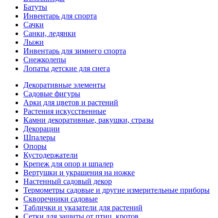
Батуты
Инвентарь для спорта
Сачки
Санки, ледянки
Лыжи
Инвентарь для зимнего спорта
Снежколепы
Лопаты детские для снега
Декоративные элементы
Садовые фигуры
Арки для цветов и растений
Растения искусственные
Камни декоративные, ракушки, стразы
Декорации
Шпалеры
Опоры
Кустодержатели
Крепеж для опор и шпалер
Вертушки и украшения на ножке
Настенный садовый декор
Термометры садовые и другие измерительные приборы
Скворечники садовые
Таблички и указатели для растений
Сетки для защиты от птиц, кротов