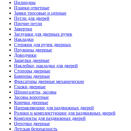
Цилиндры
Планки ответные
Замки тросовые и цепные
Петли для дверей
Прочие петли
Завертки
Заглушки для дверных ручек
Накладки
Стержни для ручек дверных
Пружины дверные
Доводчики
Защелки дверные
Наклейки, накладки для дверей
Стопоры дверные
Бамперы дверные
Фиксаторы дверные механические
Глазки дверные
Шпингалеты, засовы
Засовы воротные
Крючки дверные
Направляющие для раздвижных дверей
Ролики и комплектующие для раздвижных дверей
Комплекты для раздвижных дверей
Цепочки дверные
Детская безопасность