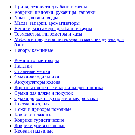
Принадлежности для бани и сауны
Коврики, шапочки, рукавицы, тапочки
Ушаты, ковши, ведра
Масла, запарки, ароматизаторы
Веники, массажеры для бани и сауны
Термометры, гигрометры и часы
Мебель и предметы интерьера из массива дерева для
бани
Наборы каминные
Кемпинговые товары
Палатки
Спальные мешки
Сумки-холодильники
Аккумуляторы холода
Корзины плетеные и корзины для пикника
Сумки для пляжа и покупок
Сумки дорожные, спортивные, рюкзаки
Посуда походная
Ножи и приборы походные
Коврики пляжные
Коврики туристические
Коврики универсальные
Кровати надувные