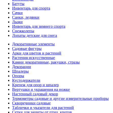
Батуты
Инвентарь для спорта
Сачки
Санки, ледянки
Лыжи
Инвентарь для зимнего спорта
Снежколепы
Лопаты детские для снега
Декоративные элементы
Садовые фигуры
Арки для цветов и растений
Растения искусственные
Камни декоративные, ракушки, стразы
Декорации
Шпалеры
Опоры
Кустодержатели
Крепеж для опор и шпалер
Вертушки и украшения на ножке
Настенный садовый декор
Термометры садовые и другие измерительные приборы
Скворечники садовые
Таблички и указатели для растений
Сетки для защиты от птиц, кротов