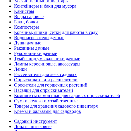
Хозяйственный инвентарь
Контейнеры и баки для мусора
Канистры
Ведра садовые
Баки, бочки
Компостеры
Корзины, ящики, сетки для работы в саду
Водонагреватели дачные
Души дачные
Раковины дачные
Рукомойники дачные
Тумбы под умывальники дачные
Лампы керосиновые, аксессуары
Лейки
Рассеиватели для леек садовых
Опрыскиватели и распылители
Оросители для горшечных растений
Насадки для опрыскивателей
Комплекты ремонтные для садовых опрыскивателей
Сумки, тележки хозяйственные
Товары для хранения садового инвентаря
Кремы и бальзамы для садоводов
Садовый инструмент
Лопаты штыковые