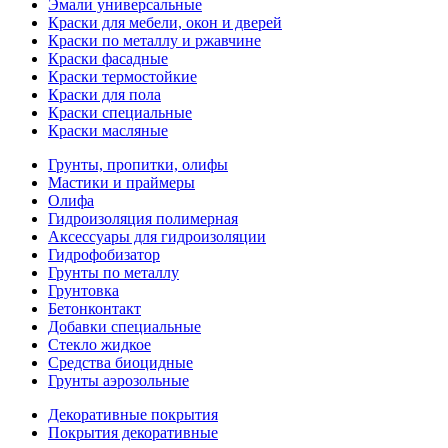
Эмали универсальные
Краски для мебели, окон и дверей
Краски по металлу и ржавчине
Краски фасадные
Краски термостойкие
Краски для пола
Краски специальные
Краски масляные
Грунты, пропитки, олифы
Мастики и праймеры
Олифа
Гидроизоляция полимерная
Аксессуары для гидроизоляции
Гидрофобизатор
Грунты по металлу
Грунтовка
Бетонконтакт
Добавки специальные
Стекло жидкое
Средства биоцидные
Грунты аэрозольные
Декоративные покрытия
Покрытия декоративные