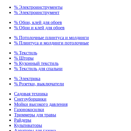
% Электроинструменты
% Электроинструмент
% Обои, клей для обоев
% Обои и клей для обоев
% Потолочные плинтуса и молдинги
% Плинтуса и молдинги потолочные
% Текстиль
% Шторы
% Кухонный текстиль
% Текстиль для спальни
% Электрика
% Розетки, выключатели
Садовая техника
Снегоуборщики
Мойки высокого давления
Газонокосилки
Триммеры для травы
Райдеры
Культиваторы
Аэраторы для газона