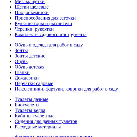
Метлы, щетки
Щетки щелевые
Плодосъемники
Приспособления для заточки
Культиваторы и рыхлители
Черенки, рукоятки
Комплекты садового инструмента
Обувь и одежда для работ в саду
Зонты
Зонты детские
Обувь
Обувь детская
Шапки
Дождевики
Перчатки садовые
Наколенники, фартуки, коврики для работ в саду
Туалеты дачные
Биотуалеты
Туалеты-ведра
Кабины туалетные
Сидения для дачных туалетов
Расходные материалы