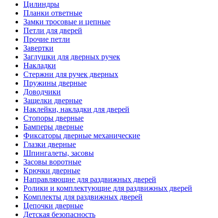
Цилиндры
Планки ответные
Замки тросовые и цепные
Петли для дверей
Прочие петли
Завертки
Заглушки для дверных ручек
Накладки
Стержни для ручек дверных
Пружины дверные
Доводчики
Защелки дверные
Наклейки, накладки для дверей
Стопоры дверные
Бамперы дверные
Фиксаторы дверные механические
Глазки дверные
Шпингалеты, засовы
Засовы воротные
Крючки дверные
Направляющие для раздвижных дверей
Ролики и комплектующие для раздвижных дверей
Комплекты для раздвижных дверей
Цепочки дверные
Детская безопасность