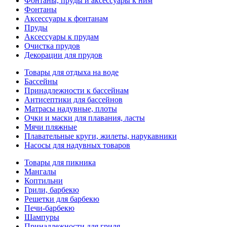
Фонтаны, пруды и аксессуары к ним
Фонтаны
Аксессуары к фонтанам
Пруды
Аксессуары к прудам
Очистка прудов
Декорации для прудов
Товары для отдыха на воде
Бассейны
Принадлежности к бассейнам
Антисептики для бассейнов
Матраcы надувные, плоты
Очки и маски для плавания, ласты
Мячи пляжные
Плавательные круги, жилеты, нарукавники
Насосы для надувных товаров
Товары для пикника
Мангалы
Коптильни
Грили, барбекю
Решетки для барбекю
Печи-барбекю
Шампуры
Принадлежности для гриля