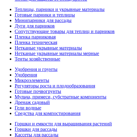
Теплицы, парники и укрывные материалы
Готовые парники и теплицы
Минипарники для рассады
Дуги для парников
Сопутствующие товары для теплиц и парников
Пленка парниковая
Пленка техническая
Нетканые укрывные материалы
Нетканые укрывные материалы мерные
Тенты хозяйственные
Удобрения и грунты
Удобрения
Микроэлементы
Регуляторы роста и плодообразования
Готовые почвогрунты
Мульча, примеси, субстратные компоненты
Дренаж садовый
Гели водные
Средства для компостирования
Горшки и емкости для выращивания растений
Горшки для рассады
Кассеты для рассады