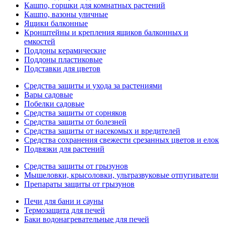
Кашпо, горшки для комнатных растений
Кашпо, вазоны уличные
Ящики балконные
Кронштейны и крепления ящиков балконных и
емкостей
Поддоны керамические
Поддоны пластиковые
Подставки для цветов
Средства защиты и ухода за растениями
Вары садовые
Побелки садовые
Средства защиты от сорняков
Средства защиты от болезней
Средства защиты от насекомых и вредителей
Средства сохранения свежести срезанных цветов и елок
Подвязки для растений
Средства защиты от грызунов
Мышеловки, крысоловки, ультразвуковые отпугиватели
Препараты защиты от грызунов
Печи для бани и сауны
Термозащита для печей
Баки водонагревательные для печей