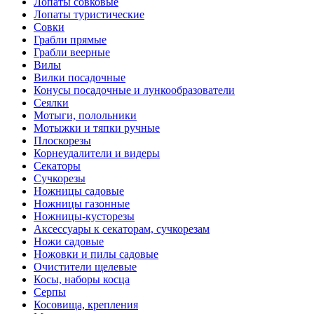
Лопаты совковые
Лопаты туристические
Совки
Грабли прямые
Грабли веерные
Вилы
Вилки посадочные
Конусы посадочные и лункообразователи
Сеялки
Мотыги, полольники
Мотыжки и тяпки ручные
Плоскорезы
Корнеудалители и видеры
Секаторы
Сучкорезы
Ножницы садовые
Ножницы газонные
Ножницы-кусторезы
Аксессуары к секаторам, сучкорезам
Ножи садовые
Ножовки и пилы садовые
Очистители щелевые
Косы, наборы косца
Серпы
Косовища, крепления