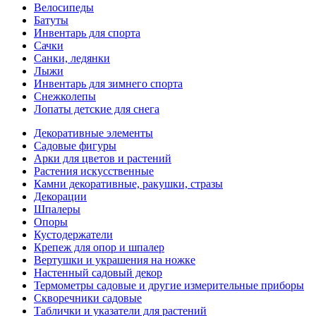
Велосипеды
Батуты
Инвентарь для спорта
Сачки
Санки, ледянки
Лыжи
Инвентарь для зимнего спорта
Снежколепы
Лопаты детские для снега
Декоративные элементы
Садовые фигуры
Арки для цветов и растений
Растения искусственные
Камни декоративные, ракушки, стразы
Декорации
Шпалеры
Опоры
Кустодержатели
Крепеж для опор и шпалер
Вертушки и украшения на ножке
Настенный садовый декор
Термометры садовые и другие измерительные приборы
Скворечники садовые
Таблички и указатели для растений