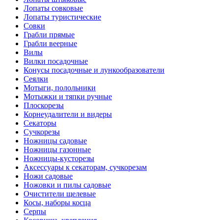
Лопаты совковые
Лопаты туристические
Совки
Грабли прямые
Грабли веерные
Вилы
Вилки посадочные
Конусы посадочные и лункообразователи
Сеялки
Мотыги, полольники
Мотыжки и тяпки ручные
Плоскорезы
Корнеудалители и видеры
Секаторы
Сучкорезы
Ножницы садовые
Ножницы газонные
Ножницы-кусторезы
Аксессуары к секаторам, сучкорезам
Ножи садовые
Ножовки и пилы садовые
Очистители щелевые
Косы, наборы косца
Серпы