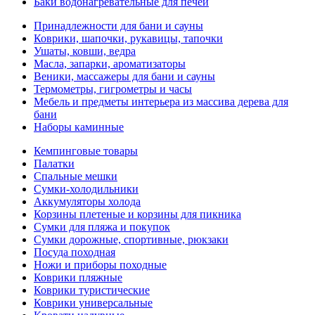
Баки водонагревательные для печей
Принадлежности для бани и сауны
Коврики, шапочки, рукавицы, тапочки
Ушаты, ковши, ведра
Масла, запарки, ароматизаторы
Веники, массажеры для бани и сауны
Термометры, гигрометры и часы
Мебель и предметы интерьера из массива дерева для
бани
Наборы каминные
Кемпинговые товары
Палатки
Спальные мешки
Сумки-холодильники
Аккумуляторы холода
Корзины плетеные и корзины для пикника
Сумки для пляжа и покупок
Сумки дорожные, спортивные, рюкзаки
Посуда походная
Ножи и приборы походные
Коврики пляжные
Коврики туристические
Коврики универсальные