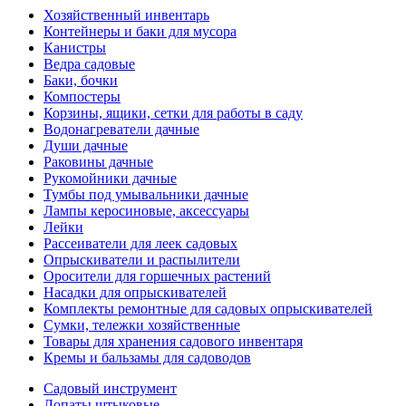
Хозяйственный инвентарь
Контейнеры и баки для мусора
Канистры
Ведра садовые
Баки, бочки
Компостеры
Корзины, ящики, сетки для работы в саду
Водонагреватели дачные
Души дачные
Раковины дачные
Рукомойники дачные
Тумбы под умывальники дачные
Лампы керосиновые, аксессуары
Лейки
Рассеиватели для леек садовых
Опрыскиватели и распылители
Оросители для горшечных растений
Насадки для опрыскивателей
Комплекты ремонтные для садовых опрыскивателей
Сумки, тележки хозяйственные
Товары для хранения садового инвентаря
Кремы и бальзамы для садоводов
Садовый инструмент
Лопаты штыковые