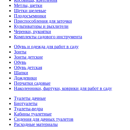
Косовища, крепления
Метлы, щетки
Щетки щелевые
Плодосъемники
Приспособления для заточки
Культиваторы и рыхлители
Черенки, рукоятки
Комплекты садового инструмента
Обувь и одежда для работ в саду
Зонты
Зонты детские
Обувь
Обувь детская
Шапки
Дождевики
Перчатки садовые
Наколенники, фартуки, коврики для работ в саду
Туалеты дачные
Биотуалеты
Туалеты-ведра
Кабины туалетные
Сидения для дачных туалетов
Расходные материалы