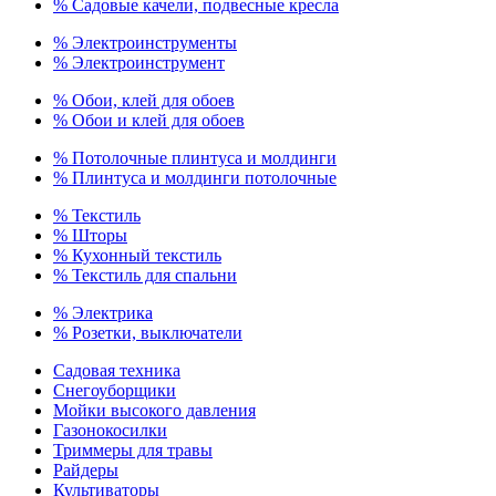
% Садовые качели, подвесные кресла
% Электроинструменты
% Электроинструмент
% Обои, клей для обоев
% Обои и клей для обоев
% Потолочные плинтуса и молдинги
% Плинтуса и молдинги потолочные
% Текстиль
% Шторы
% Кухонный текстиль
% Текстиль для спальни
% Электрика
% Розетки, выключатели
Садовая техника
Снегоуборщики
Мойки высокого давления
Газонокосилки
Триммеры для травы
Райдеры
Культиваторы