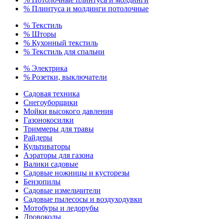
% Плинтуса и молдинги потолочные
% Текстиль
% Шторы
% Кухонный текстиль
% Текстиль для спальни
% Электрика
% Розетки, выключатели
Садовая техника
Снегоуборщики
Мойки высокого давления
Газонокосилки
Триммеры для травы
Райдеры
Культиваторы
Аэраторы для газона
Валики садовые
Садовые ножницы и кусторезы
Бензопилы
Садовые измельчители
Садовые пылесосы и воздуходувки
Мотобуры и ледорубы
Дровоколы