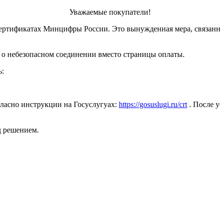
Уважаемые покупатели!
ертификатах Минцифры России. Это вынужденная мера, связанн
 о небезопасном соединении вместо страницы оплаты.
ь:
ласно инструкции на Госуслугуах:
https://gosuslugi.ru/crt
. После у
д решением.