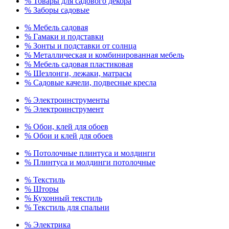
% Товары для садового декора
% Заборы садовые
% Мебель садовая
% Гамаки и подставки
% Зонты и подставки от солнца
% Металлическая и комбинированная мебель
% Мебель садовая пластиковая
% Шезлонги, лежаки, матрасы
% Садовые качели, подвесные кресла
% Электроинструменты
% Электроинструмент
% Обои, клей для обоев
% Обои и клей для обоев
% Потолочные плинтуса и молдинги
% Плинтуса и молдинги потолочные
% Текстиль
% Шторы
% Кухонный текстиль
% Текстиль для спальни
% Электрика