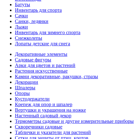
Батуты
Инвентарь для спорта
Сачки
Санки, ледянки
Лыжи
Инвентарь для зимнего спорта
Снежколепы
Лопаты детские для снега
Декоративные элементы
Садовые фигуры
Арки для цветов и растений
Растения искусственные
Камни декоративные, ракушки, стразы
Декорации
Шпалеры
Опоры
Кустодержатели
Крепеж для опор и шпалер
Вертушки и украшения на ножке
Настенный садовый декор
Термометры садовые и другие измерительные приборы
Скворечники садовые
Таблички и указатели для растений
Сетки для защиты от птиц, кротов