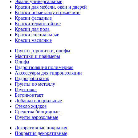
Эмали универсальные
Краски для мебели, окон и дверей
Краски по металлу и ржавчине
Краски фасадные
Краски термостойкие
Краски для пола
Краски специальные
Краски масляные
Грунты, пропитки, олифы
Мастики и праймеры
Олифа
Гидроизоляция полимерная
Аксессуары для гидроизоляции
Гидрофобизатор
Грунты по металлу
Грунтовка
Бетонконтакт
Добавки специальные
Стекло жидкое
Средства биоцидные
Грунты аэрозольные
Декоративные покрытия
Покрытия декоративные