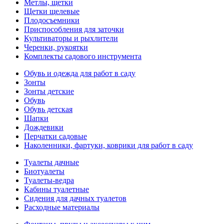
Метлы, щетки
Щетки щелевые
Плодосъемники
Приспособления для заточки
Культиваторы и рыхлители
Черенки, рукоятки
Комплекты садового инструмента
Обувь и одежда для работ в саду
Зонты
Зонты детские
Обувь
Обувь детская
Шапки
Дождевики
Перчатки садовые
Наколенники, фартуки, коврики для работ в саду
Туалеты дачные
Биотуалеты
Туалеты-ведра
Кабины туалетные
Сидения для дачных туалетов
Расходные материалы