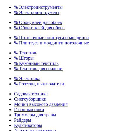
% Электроинструменты
% Электроинструмент
% Обои, клей для обоев
% Обои и клей для обоев
% Потолочные плинтуса и молдинги
% Плинтуса и молдинги потолочные
% Текстиль
% Шторы
% Кухонный текстиль
% Текстиль для спальни
% Электрика
% Розетки, выключатели
Садовая техника
Снегоуборщики
Мойки высокого давления
Газонокосилки
Триммеры для травы
Райдеры
Культиваторы
Аэраторы для газона