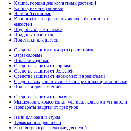
Кашпо, горшки для комнатных растений
Кашпо, вазоны уличные
Ящики балконные
Кронштейны и крепления ящиков балконных и
емкостей
Поддоны керамические
Поддоны пластиковые
Подставки для цветов
Средства защиты и ухода за растениями
Вары садовые
Побелки садовые
Средства защиты от сорняков
Средства защиты от болезней
Средства защиты от насекомых и вредителей
Средства сохранения свежести срезанных цветов и елок
Подвязки для растений
Средства защиты от грызунов
Мышеловки, крысоловки, ультразвуковые отпугиватели
Препараты защиты от грызунов
Печи для бани и сауны
Термозащита для печей
Баки водонагревательные для печей