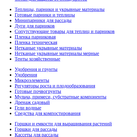
Теплицы, парники и укрывные материалы
Готовые парники и теплицы
Минипарники для рассады
Дуги для парников
Сопутствующие товары для теплиц и парников
Пленка парниковая
Пленка техническая
Нетканые укрывные материалы
Нетканые укрывные материалы мерные
Тенты хозяйственные
Удобрения и грунты
Удобрения
Микроэлементы
Регуляторы роста и плодообразования
Готовые почвогрунты
Мульча, примеси, субстратные компоненты
Дренаж садовый
Гели водные
Средства для компостирования
Горшки и емкости для выращивания растений
Горшки для рассады
Кассеты для рассады