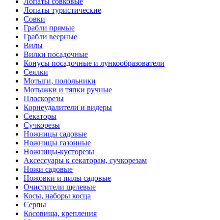
Лопаты совковые
Лопаты туристические
Совки
Грабли прямые
Грабли веерные
Вилы
Вилки посадочные
Конусы посадочные и лункообразователи
Сеялки
Мотыги, полольники
Мотыжки и тяпки ручные
Плоскорезы
Корнеудалители и видеры
Секаторы
Сучкорезы
Ножницы садовые
Ножницы газонные
Ножницы-кусторезы
Аксессуары к секаторам, сучкорезам
Ножи садовые
Ножовки и пилы садовые
Очистители щелевые
Косы, наборы косца
Серпы
Косовища, крепления