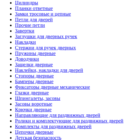
Цилиндры
Планки ответные
Замки тросовые и цепные
Петли для дверей
Прочие петли
Завертки
Заглушки для дверных ручек
Накладки
Стержни для ручек дверных
Пружины дверные
Доводчики
Защелки дверные
Наклейки, накладки для дверей
Стопоры дверные
Бамперы дверные
Фиксаторы дверные механические
Глазки дверные
Шпингалеты, засовы
Засовы воротные
Крючки дверные
Направляющие для раздвижных дверей
Ролики и комплектующие для раздвижных дверей
Комплекты для раздвижных дверей
Цепочки дверные
Детская безопасность