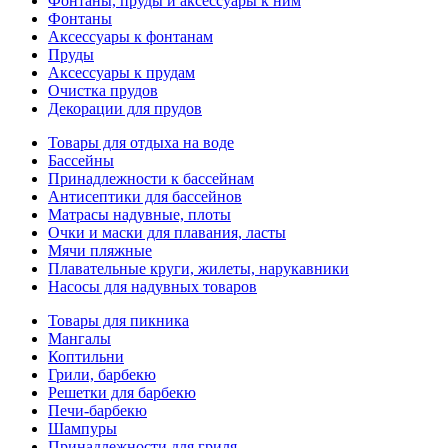
Фонтаны, пруды и аксессуары к ним
Фонтаны
Аксессуары к фонтанам
Пруды
Аксессуары к прудам
Очистка прудов
Декорации для прудов
Товары для отдыха на воде
Бассейны
Принадлежности к бассейнам
Антисептики для бассейнов
Матраcы надувные, плоты
Очки и маски для плавания, ласты
Мячи пляжные
Плавательные круги, жилеты, нарукавники
Насосы для надувных товаров
Товары для пикника
Мангалы
Коптильни
Грили, барбекю
Решетки для барбекю
Печи-барбекю
Шампуры
Принадлежности для гриля