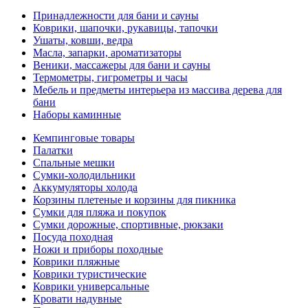
Принадлежности для бани и сауны
Коврики, шапочки, рукавицы, тапочки
Ушаты, ковши, ведра
Масла, запарки, ароматизаторы
Веники, массажеры для бани и сауны
Термометры, гигрометры и часы
Мебель и предметы интерьера из массива дерева для
бани
Наборы каминные
Кемпинговые товары
Палатки
Спальные мешки
Сумки-холодильники
Аккумуляторы холода
Корзины плетеные и корзины для пикника
Сумки для пляжа и покупок
Сумки дорожные, спортивные, рюкзаки
Посуда походная
Ножи и приборы походные
Коврики пляжные
Коврики туристические
Коврики универсальные
Кровати надувные