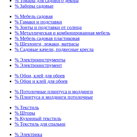
% Товары для садового декора
% Заборы садовые
% Мебель садовая
% Гамаки и подставки
% Зонты и подставки от солнца
% Металлическая и комбинированная мебель
% Мебель садовая пластиковая
% Шезлонги, лежаки, матрасы
% Садовые качели, подвесные кресла
% Электроинструменты
% Электроинструмент
% Обои, клей для обоев
% Обои и клей для обоев
% Потолочные плинтуса и молдинги
% Плинтуса и молдинги потолочные
% Текстиль
% Шторы
% Кухонный текстиль
% Текстиль для спальни
% Электрика