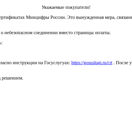
Уважаемые покупатели!
ертификатах Минцифры России. Это вынужденная мера, связанн
 о небезопасном соединении вместо страницы оплаты.
ь:
ласно инструкции на Госуслугуах:
https://gosuslugi.ru/crt
. После у
д решением.