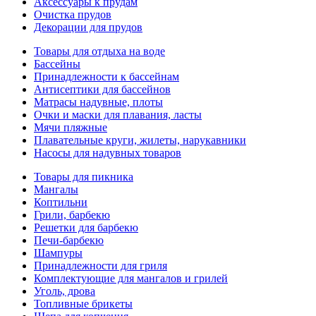
Аксессуары к прудам
Очистка прудов
Декорации для прудов
Товары для отдыха на воде
Бассейны
Принадлежности к бассейнам
Антисептики для бассейнов
Матраcы надувные, плоты
Очки и маски для плавания, ласты
Мячи пляжные
Плавательные круги, жилеты, нарукавники
Насосы для надувных товаров
Товары для пикника
Мангалы
Коптильни
Грили, барбекю
Решетки для барбекю
Печи-барбекю
Шампуры
Принадлежности для гриля
Комплектующие для мангалов и грилей
Уголь, дрова
Топливные брикеты