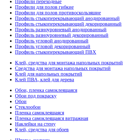
Профили переходные
Профили для полов гибкие
Профили для полов противоскользящие
Профиль стыкоперекрывающий анодированный
Профиль стыкоперекрывающий декорированный
Профиль разноуровневый анодированный
Профиль разноуровневый декорированный
Профиль угловой анодированный
Профиль угловой декорированный
Профиль стыкоперекрывающий ПВХ
Клей, средства для монтажа напольных покрытий
Средства для монтажа напольных покрытий
Клей для напольных покрытий
Клей ПВА, клей для дерева
Обои, пленка самоклеящаяся
Обои под покраску
Обои
Стеклообои
Пленка самоклеящаяся
Пленка самоклеящаяся витражная
Наклейки на стену
Клей, средства для обоев