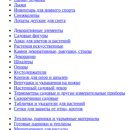
Лыжи
Инвентарь для зимнего спорта
Снежколепы
Лопаты детские для снега
Декоративные элементы
Садовые фигуры
Арки для цветов и растений
Растения искусственные
Камни декоративные, ракушки, стразы
Декорации
Шпалеры
Опоры
Кустодержатели
Крепеж для опор и шпалер
Вертушки и украшения на ножке
Настенный садовый декор
Термометры садовые и другие измерительные приборы
Скворечники садовые
Таблички и указатели для растений
Сетки для защиты от птиц, кротов
Теплицы, парники и укрывные материалы
Готовые парники и теплицы
Минипарники для рассады