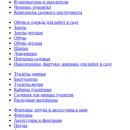
Культиваторы и рыхлители
Черенки, рукоятки
Комплекты садового инструмента
Обувь и одежда для работ в саду
Зонты
Зонты детские
Обувь
Обувь детская
Шапки
Дождевики
Перчатки садовые
Наколенники, фартуки, коврики для работ в саду
Туалеты дачные
Биотуалеты
Туалеты-ведра
Кабины туалетные
Сидения для дачных туалетов
Расходные материалы
Фонтаны, пруды и аксессуары к ним
Фонтаны
Аксессуары к фонтанам
Пруды