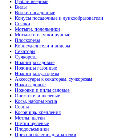
Грабли веерные
Вилы
Вилки посадочные
Конусы посадочные и лункообразователи
Сеялки
Мотыги, полольники
Мотыжки и тяпки ручные
Плоскорезы
Корнеудалители и видеры
Секаторы
Сучкорезы
Ножницы садовые
Ножницы газонные
Ножницы-кусторезы
Аксессуары к секаторам, сучкорезам
Ножи садовые
Ножовки и пилы садовые
Очистители щелевые
Косы, наборы косца
Серпы
Косовища, крепления
Метлы, щетки
Щетки щелевые
Плодосъемники
Приспособления для заточки