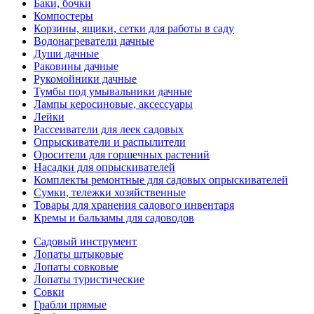
Баки, бочки
Компостеры
Корзины, ящики, сетки для работы в саду
Водонагреватели дачные
Души дачные
Раковины дачные
Рукомойники дачные
Тумбы под умывальники дачные
Лампы керосиновые, аксессуары
Лейки
Рассеиватели для леек садовых
Опрыскиватели и распылители
Оросители для горшечных растений
Насадки для опрыскивателей
Комплекты ремонтные для садовых опрыскивателей
Сумки, тележки хозяйственные
Товары для хранения садового инвентаря
Кремы и бальзамы для садоводов
Садовый инструмент
Лопаты штыковые
Лопаты совковые
Лопаты туристические
Совки
Грабли прямые