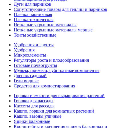
Дуги для парников
Сопутствующие товары для теплиц и парников
Пленка парниковая
Пленка техническая
Нетканые укрывные материалы
Нетканые укрывные материалы мерные
Тенты хозяйственные
Удобрения и грунты
Удобрения
Микроэлементы
Регуляторы роста и плодообразования
Готовые почвогрунты
Мульча, примеси, субстратные компоненты
Дренаж садовый
Гели водные
Средства для компостирования
Горшки и емкости для выращивания растений
Горшки для рассады
Кассеты для рассады
Кашпо, горшки для комнатных растений
Кашпо, вазоны уличные
Ящики балконные
Кронштейны и крепления ящиков балконных и