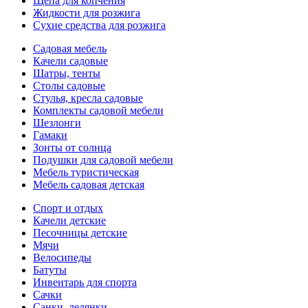
Щепа для копчения
Жидкости для розжига
Сухие средства для розжига
Садовая мебель
Качели садовые
Шатры, тенты
Столы садовые
Стулья, кресла садовые
Комплекты садовой мебели
Шезлонги
Гамаки
Зонты от солнца
Подушки для садовой мебели
Мебель туристическая
Мебель садовая детская
Спорт и отдых
Качели детские
Песочницы детские
Мячи
Велосипеды
Батуты
Инвентарь для спорта
Сачки
Санки, ледянки