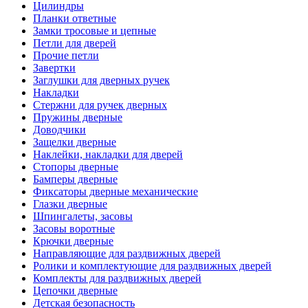
Цилиндры
Планки ответные
Замки тросовые и цепные
Петли для дверей
Прочие петли
Завертки
Заглушки для дверных ручек
Накладки
Стержни для ручек дверных
Пружины дверные
Доводчики
Защелки дверные
Наклейки, накладки для дверей
Стопоры дверные
Бамперы дверные
Фиксаторы дверные механические
Глазки дверные
Шпингалеты, засовы
Засовы воротные
Крючки дверные
Направляющие для раздвижных дверей
Ролики и комплектующие для раздвижных дверей
Комплекты для раздвижных дверей
Цепочки дверные
Детская безопасность