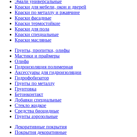
Эмали универсальные
Краски для мебели, окон и дверей
Краски по металлу и ржавчине
Краски фасадные
Краски термостойкие
Краски для пола
Краски специальные
Краски масляные
Грунты, пропитки, олифы
Мастики и праймеры
Олифа
Гидроизоляция полимерная
Аксессуары для гидроизоляции
Гидрофобизатор
Грунты по металлу
Грунтовка
Бетонконтакт
Добавки специальные
Стекло жидкое
Средства биоцидные
Грунты аэрозольные
Декоративные покрытия
Покрытия декоративные