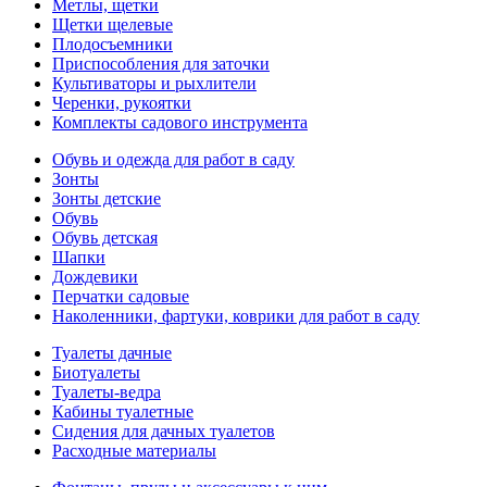
Метлы, щетки
Щетки щелевые
Плодосъемники
Приспособления для заточки
Культиваторы и рыхлители
Черенки, рукоятки
Комплекты садового инструмента
Обувь и одежда для работ в саду
Зонты
Зонты детские
Обувь
Обувь детская
Шапки
Дождевики
Перчатки садовые
Наколенники, фартуки, коврики для работ в саду
Туалеты дачные
Биотуалеты
Туалеты-ведра
Кабины туалетные
Сидения для дачных туалетов
Расходные материалы