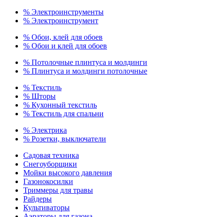
% Электроинструменты
% Электроинструмент
% Обои, клей для обоев
% Обои и клей для обоев
% Потолочные плинтуса и молдинги
% Плинтуса и молдинги потолочные
% Текстиль
% Шторы
% Кухонный текстиль
% Текстиль для спальни
% Электрика
% Розетки, выключатели
Садовая техника
Снегоуборщики
Мойки высокого давления
Газонокосилки
Триммеры для травы
Райдеры
Культиваторы
Аэраторы для газона