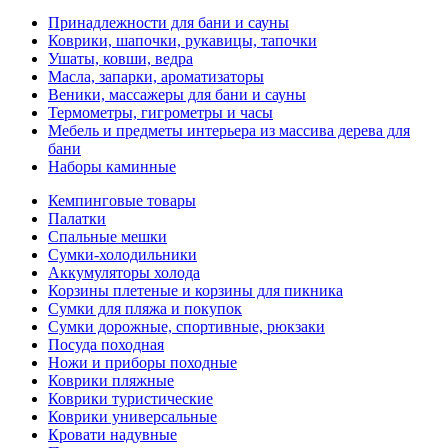
Принадлежности для бани и сауны
Коврики, шапочки, рукавицы, тапочки
Ушаты, ковши, ведра
Масла, запарки, ароматизаторы
Веники, массажеры для бани и сауны
Термометры, гигрометры и часы
Мебель и предметы интерьера из массива дерева для
бани
Наборы каминные
Кемпинговые товары
Палатки
Спальные мешки
Сумки-холодильники
Аккумуляторы холода
Корзины плетеные и корзины для пикника
Сумки для пляжа и покупок
Сумки дорожные, спортивные, рюкзаки
Посуда походная
Ножи и приборы походные
Коврики пляжные
Коврики туристические
Коврики универсальные
Кровати надувные