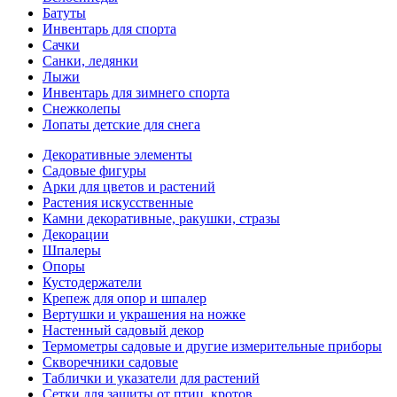
Батуты
Инвентарь для спорта
Сачки
Санки, ледянки
Лыжи
Инвентарь для зимнего спорта
Снежколепы
Лопаты детские для снега
Декоративные элементы
Садовые фигуры
Арки для цветов и растений
Растения искусственные
Камни декоративные, ракушки, стразы
Декорации
Шпалеры
Опоры
Кустодержатели
Крепеж для опор и шпалер
Вертушки и украшения на ножке
Настенный садовый декор
Термометры садовые и другие измерительные приборы
Скворечники садовые
Таблички и указатели для растений
Сетки для защиты от птиц, кротов