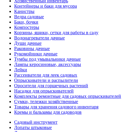
Хозяйственный инвентарь
Контейнеры и баки для мусора
Канистры
Ведра садовые
Баки, бочки
Компостеры
Корзины, ящики, сетки для работы в саду
Водонагреватели дачные
Души дачные
Раковины дачные
Рукомойники дачные
Тумбы под умывальники дачные
Лампы керосиновые, аксессуары
Лейки
Рассеиватели для леек садовых
Опрыскиватели и распылители
Оросители для горшечных растений
Насадки для опрыскивателей
Комплекты ремонтные для садовых опрыскивателей
Сумки, тележки хозяйственные
Товары для хранения садового инвентаря
Кремы и бальзамы для садоводов
Садовый инструмент
Лопаты штыковые