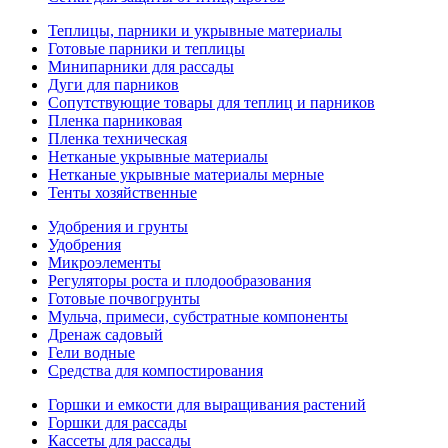
Теплицы, парники и укрывные материалы
Готовые парники и теплицы
Минипарники для рассады
Дуги для парников
Сопутствующие товары для теплиц и парников
Пленка парниковая
Пленка техническая
Нетканые укрывные материалы
Нетканые укрывные материалы мерные
Тенты хозяйственные
Удобрения и грунты
Удобрения
Микроэлементы
Регуляторы роста и плодообразования
Готовые почвогрунты
Мульча, примеси, субстратные компоненты
Дренаж садовый
Гели водные
Средства для компостирования
Горшки и емкости для выращивания растений
Горшки для рассады
Кассеты для рассады