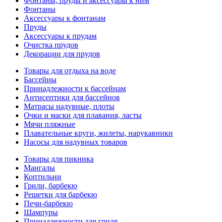
Фонтаны, пруды и аксессуары к ним
Фонтаны
Аксессуары к фонтанам
Пруды
Аксессуары к прудам
Очистка прудов
Декорации для прудов
Товары для отдыха на воде
Бассейны
Принадлежности к бассейнам
Антисептики для бассейнов
Матраcы надувные, плоты
Очки и маски для плавания, ласты
Мячи пляжные
Плавательные круги, жилеты, нарукавники
Насосы для надувных товаров
Товары для пикника
Мангалы
Коптильни
Грили, барбекю
Решетки для барбекю
Печи-барбекю
Шампуры
Принадлежности для гриля