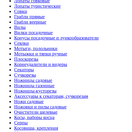
Лопаты совковые
Лопаты туристические
Совки
Грабли прямые
Грабли веерные
Вилы
Вилки посадочные
Конусы посадочные и лункообразователи
Сеялки
Мотыги, полольники
Мотыжки и тяпки ручные
Плоскорезы
Корнеудалители и видеры
Секаторы
Сучкорезы
Ножницы садовые
Ножницы газонные
Ножницы-кусторезы
Аксессуары к секаторам, сучкорезам
Ножи садовые
Ножовки и пилы садовые
Очистители щелевые
Косы, наборы косца
Серпы
Косовища, крепления