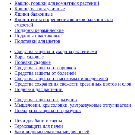
Кашпо, горшки для комнатных растений
Кашпо, вазоны уличные
Ящики балконные
Кронштейны и крепления ящиков балконных и
емкостей
Поддоны керамические
Поддоны пластиковые
Подставки для цветов
Средства защиты и ухода за растениями
Вары садовые
Побелки садовые
Средства защиты от сорняков
Средства защиты от болезней
Средства защиты от насекомых и вредителей
Средства сохранения свежести срезанных цветов и елок
Подвязки для растений
Средства защиты от грызунов
Мышеловки, крысоловки, ультразвуковые отпугиватели
Препараты защиты от грызунов
Печи для бани и сауны
Термозащита для печей
Баки водонагревательные для печей