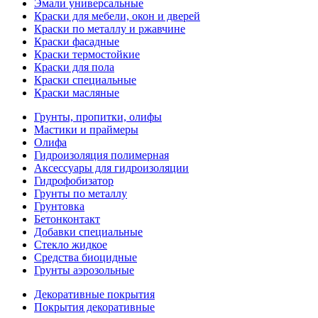
Эмали универсальные
Краски для мебели, окон и дверей
Краски по металлу и ржавчине
Краски фасадные
Краски термостойкие
Краски для пола
Краски специальные
Краски масляные
Грунты, пропитки, олифы
Мастики и праймеры
Олифа
Гидроизоляция полимерная
Аксессуары для гидроизоляции
Гидрофобизатор
Грунты по металлу
Грунтовка
Бетонконтакт
Добавки специальные
Стекло жидкое
Средства биоцидные
Грунты аэрозольные
Декоративные покрытия
Покрытия декоративные