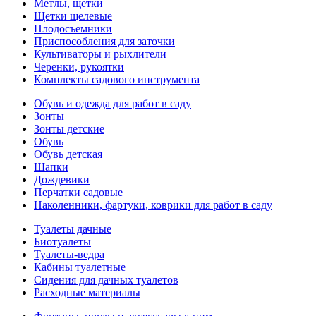
Метлы, щетки
Щетки щелевые
Плодосъемники
Приспособления для заточки
Культиваторы и рыхлители
Черенки, рукоятки
Комплекты садового инструмента
Обувь и одежда для работ в саду
Зонты
Зонты детские
Обувь
Обувь детская
Шапки
Дождевики
Перчатки садовые
Наколенники, фартуки, коврики для работ в саду
Туалеты дачные
Биотуалеты
Туалеты-ведра
Кабины туалетные
Сидения для дачных туалетов
Расходные материалы