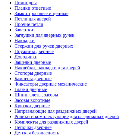
Цилиндры
Планки ответные
Замки тросовые и цепные
Петли для дверей
Прочие петли
Завертки
Заглушки для дверных ручек
Накладки
Стержни для ручек дверных
Пружины дверные
Доводчики
Защелки дверные
Наклейки, накладки для дверей
Стопоры дверные
Бамперы дверные
Фиксаторы дверные механические
Глазки дверные
Шпингалеты, засовы
Засовы воротные
Крючки дверные
Направляющие для раздвижных дверей
Ролики и комплектующие для раздвижных дверей
Комплекты для раздвижных дверей
Цепочки дверные
Детская безопасность