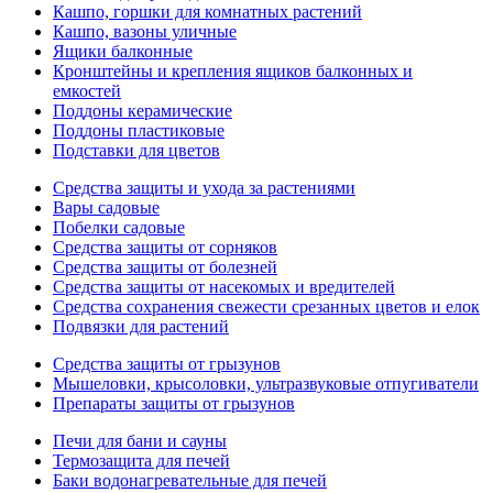
Кашпо, горшки для комнатных растений
Кашпо, вазоны уличные
Ящики балконные
Кронштейны и крепления ящиков балконных и
емкостей
Поддоны керамические
Поддоны пластиковые
Подставки для цветов
Средства защиты и ухода за растениями
Вары садовые
Побелки садовые
Средства защиты от сорняков
Средства защиты от болезней
Средства защиты от насекомых и вредителей
Средства сохранения свежести срезанных цветов и елок
Подвязки для растений
Средства защиты от грызунов
Мышеловки, крысоловки, ультразвуковые отпугиватели
Препараты защиты от грызунов
Печи для бани и сауны
Термозащита для печей
Баки водонагревательные для печей