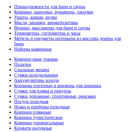
Принадлежности для бани и сауны
Коврики, шапочки, рукавицы, тапочки
Ушаты, ковши, ведра
Масла, запарки, ароматизаторы
Веники, массажеры для бани и сауны
Термометры, гигрометры и часы
Мебель и предметы интерьера из массива дерева для
бани
Наборы каминные
Кемпинговые товары
Палатки
Спальные мешки
Сумки-холодильники
Аккумуляторы холода
Корзины плетеные и корзины для пикника
Сумки для пляжа и покупок
Сумки дорожные, спортивные, рюкзаки
Посуда походная
Ножи и приборы походные
Коврики пляжные
Коврики туристические
Коврики универсальные
Кровати надувные