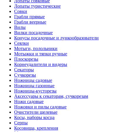
Лопаты совковые
Лопаты туристические
Совки
Грабли прямые
Грабли веерные
Вилы
Вилки посадочные
Конусы посадочные и лункообразователи
Сеялки
Мотыги, полольники
Мотыжки и тяпки ручные
Плоскорезы
Корнеудалители и видеры
Секаторы
Сучкорезы
Ножницы садовые
Ножницы газонные
Ножницы-кусторезы
Аксессуары к секаторам, сучкорезам
Ножи садовые
Ножовки и пилы садовые
Очистители щелевые
Косы, наборы косца
Серпы
Косовища, крепления