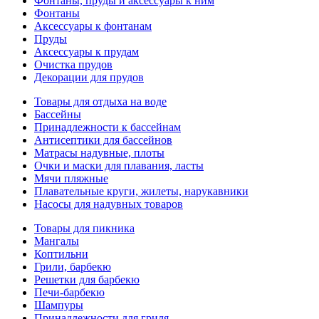
Фонтаны, пруды и аксессуары к ним
Фонтаны
Аксессуары к фонтанам
Пруды
Аксессуары к прудам
Очистка прудов
Декорации для прудов
Товары для отдыха на воде
Бассейны
Принадлежности к бассейнам
Антисептики для бассейнов
Матраcы надувные, плоты
Очки и маски для плавания, ласты
Мячи пляжные
Плавательные круги, жилеты, нарукавники
Насосы для надувных товаров
Товары для пикника
Мангалы
Коптильни
Грили, барбекю
Решетки для барбекю
Печи-барбекю
Шампуры
Принадлежности для гриля