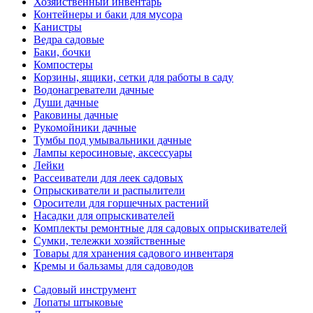
Хозяйственный инвентарь
Контейнеры и баки для мусора
Канистры
Ведра садовые
Баки, бочки
Компостеры
Корзины, ящики, сетки для работы в саду
Водонагреватели дачные
Души дачные
Раковины дачные
Рукомойники дачные
Тумбы под умывальники дачные
Лампы керосиновые, аксессуары
Лейки
Рассеиватели для леек садовых
Опрыскиватели и распылители
Оросители для горшечных растений
Насадки для опрыскивателей
Комплекты ремонтные для садовых опрыскивателей
Сумки, тележки хозяйственные
Товары для хранения садового инвентаря
Кремы и бальзамы для садоводов
Садовый инструмент
Лопаты штыковые