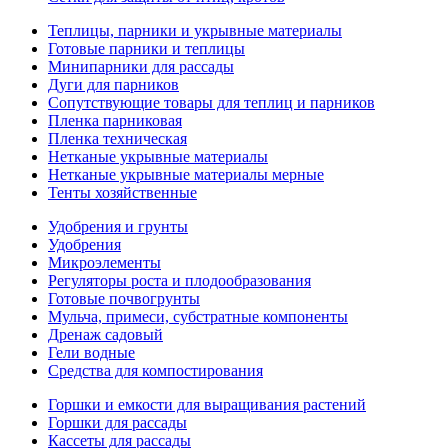
Теплицы, парники и укрывные материалы
Готовые парники и теплицы
Минипарники для рассады
Дуги для парников
Сопутствующие товары для теплиц и парников
Пленка парниковая
Пленка техническая
Нетканые укрывные материалы
Нетканые укрывные материалы мерные
Тенты хозяйственные
Удобрения и грунты
Удобрения
Микроэлементы
Регуляторы роста и плодообразования
Готовые почвогрунты
Мульча, примеси, субстратные компоненты
Дренаж садовый
Гели водные
Средства для компостирования
Горшки и емкости для выращивания растений
Горшки для рассады
Кассеты для рассады