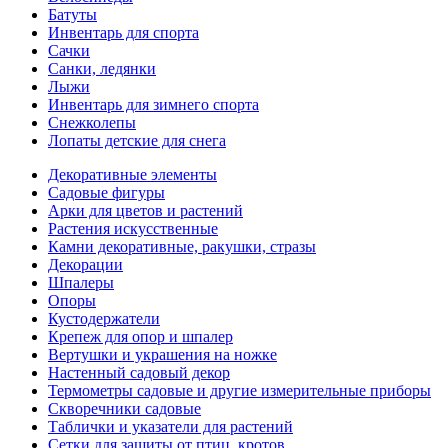
Батуты
Инвентарь для спорта
Сачки
Санки, ледянки
Лыжи
Инвентарь для зимнего спорта
Снежколепы
Лопаты детские для снега
Декоративные элементы
Садовые фигуры
Арки для цветов и растений
Растения искусственные
Камни декоративные, ракушки, стразы
Декорации
Шпалеры
Опоры
Кустодержатели
Крепеж для опор и шпалер
Вертушки и украшения на ножке
Настенный садовый декор
Термометры садовые и другие измерительные приборы
Скворечники садовые
Таблички и указатели для растений
Сетки для защиты от птиц, кротов