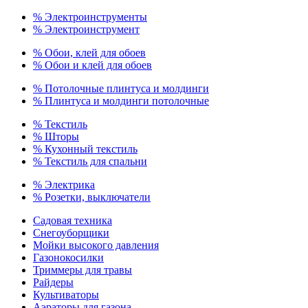
% Электроинструменты
% Электроинструмент
% Обои, клей для обоев
% Обои и клей для обоев
% Потолочные плинтуса и молдинги
% Плинтуса и молдинги потолочные
% Текстиль
% Шторы
% Кухонный текстиль
% Текстиль для спальни
% Электрика
% Розетки, выключатели
Садовая техника
Снегоуборщики
Мойки высокого давления
Газонокосилки
Триммеры для травы
Райдеры
Культиваторы
Аэраторы для газона