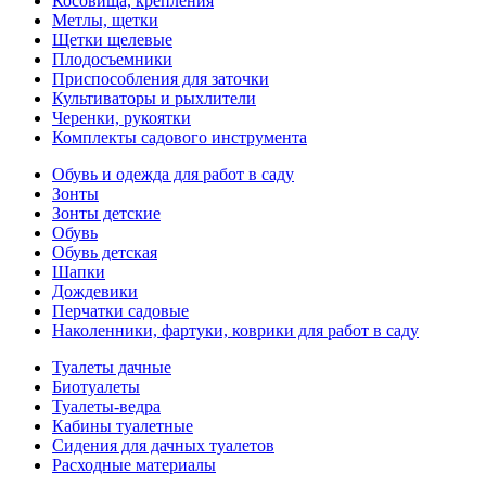
Косовища, крепления
Метлы, щетки
Щетки щелевые
Плодосъемники
Приспособления для заточки
Культиваторы и рыхлители
Черенки, рукоятки
Комплекты садового инструмента
Обувь и одежда для работ в саду
Зонты
Зонты детские
Обувь
Обувь детская
Шапки
Дождевики
Перчатки садовые
Наколенники, фартуки, коврики для работ в саду
Туалеты дачные
Биотуалеты
Туалеты-ведра
Кабины туалетные
Сидения для дачных туалетов
Расходные материалы