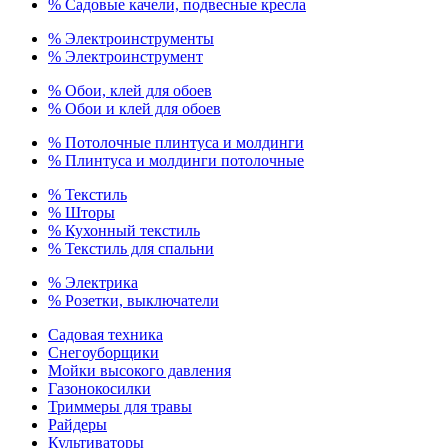
% Садовые качели, подвесные кресла
% Электроинструменты
% Электроинструмент
% Обои, клей для обоев
% Обои и клей для обоев
% Потолочные плинтуса и молдинги
% Плинтуса и молдинги потолочные
% Текстиль
% Шторы
% Кухонный текстиль
% Текстиль для спальни
% Электрика
% Розетки, выключатели
Садовая техника
Снегоуборщики
Мойки высокого давления
Газонокосилки
Триммеры для травы
Райдеры
Культиваторы