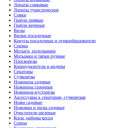
Лопаты совковые
Лопаты туристические
Совки
Грабли прямые
Грабли веерные
Вилы
Вилки посадочные
Конусы посадочные и лункообразователи
Сеялки
Мотыги, полольники
Мотыжки и тяпки ручные
Плоскорезы
Корнеудалители и видеры
Секаторы
Сучкорезы
Ножницы садовые
Ножницы газонные
Ножницы-кусторезы
Аксессуары к секаторам, сучкорезам
Ножи садовые
Ножовки и пилы садовые
Очистители щелевые
Косы, наборы косца
Серпы