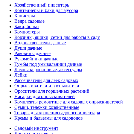
Хозяйственный инвентарь
Контейнеры и баки для мусора
Канистры
Ведра садовые
Баки, бочки
Компостеры
Корзины, ящики, сетки для работы в саду
Водонагреватели дачные
Души дачные
Раковины дачные
Рукомойники дачные
Тумбы под умывальники дачные
Лампы керосиновые, аксессуары
Лейки
Рассеиватели для леек садовых
Опрыскиватели и распылители
Оросители для горшечных растений
Насадки для опрыскивателей
Комплекты ремонтные для садовых опрыскивателей
Сумки, тележки хозяйственные
Товары для хранения садового инвентаря
Кремы и бальзамы для садоводов
Садовый инструмент
Лопаты штыковые