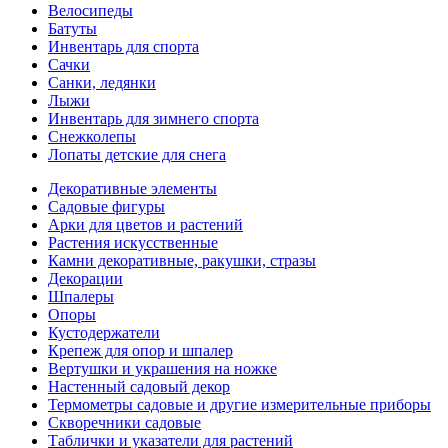
Велосипеды
Батуты
Инвентарь для спорта
Сачки
Санки, ледянки
Лыжи
Инвентарь для зимнего спорта
Снежколепы
Лопаты детские для снега
Декоративные элементы
Садовые фигуры
Арки для цветов и растений
Растения искусственные
Камни декоративные, ракушки, стразы
Декорации
Шпалеры
Опоры
Кустодержатели
Крепеж для опор и шпалер
Вертушки и украшения на ножке
Настенный садовый декор
Термометры садовые и другие измерительные приборы
Скворечники садовые
Таблички и указатели для растений