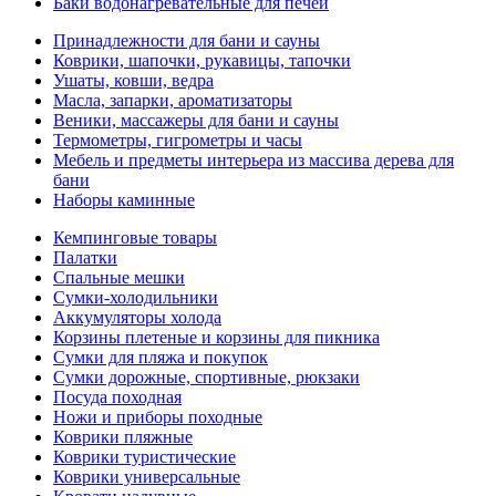
Баки водонагревательные для печей
Принадлежности для бани и сауны
Коврики, шапочки, рукавицы, тапочки
Ушаты, ковши, ведра
Масла, запарки, ароматизаторы
Веники, массажеры для бани и сауны
Термометры, гигрометры и часы
Мебель и предметы интерьера из массива дерева для
бани
Наборы каминные
Кемпинговые товары
Палатки
Спальные мешки
Сумки-холодильники
Аккумуляторы холода
Корзины плетеные и корзины для пикника
Сумки для пляжа и покупок
Сумки дорожные, спортивные, рюкзаки
Посуда походная
Ножи и приборы походные
Коврики пляжные
Коврики туристические
Коврики универсальные