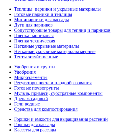
Теплицы, парники и укрывные материалы
Готовые парники и теплицы
Минипарники для рассады
Дуги для парников
Сопутствующие товары для теплиц и парников
Пленка парниковая
Пленка техническая
Нетканые укрывные материалы
Нетканые укрывные материалы мерные
Тенты хозяйственные
Удобрения и грунты
Удобрения
Микроэлементы
Регуляторы роста и плодообразования
Готовые почвогрунты
Мульча, примеси, субстратные компоненты
Дренаж садовый
Гели водные
Средства для компостирования
Горшки и емкости для выращивания растений
Горшки для рассады
Кассеты для рассады