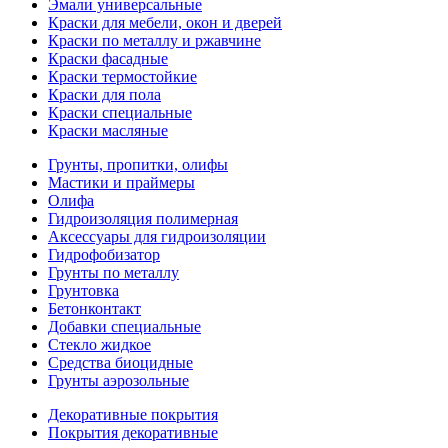
Эмали универсальные
Краски для мебели, окон и дверей
Краски по металлу и ржавчине
Краски фасадные
Краски термостойкие
Краски для пола
Краски специальные
Краски масляные
Грунты, пропитки, олифы
Мастики и праймеры
Олифа
Гидроизоляция полимерная
Аксессуары для гидроизоляции
Гидрофобизатор
Грунты по металлу
Грунтовка
Бетонконтакт
Добавки специальные
Стекло жидкое
Средства биоцидные
Грунты аэрозольные
Декоративные покрытия
Покрытия декоративные