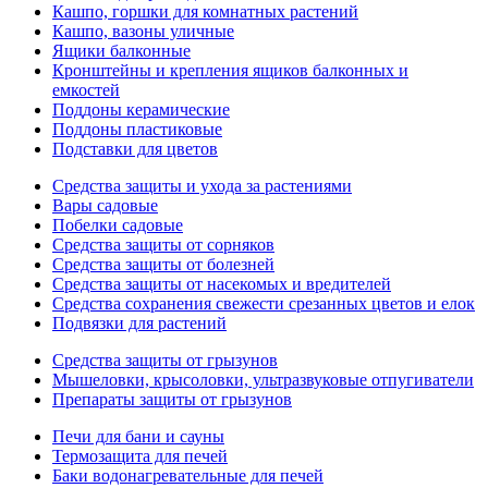
Кашпо, горшки для комнатных растений
Кашпо, вазоны уличные
Ящики балконные
Кронштейны и крепления ящиков балконных и
емкостей
Поддоны керамические
Поддоны пластиковые
Подставки для цветов
Средства защиты и ухода за растениями
Вары садовые
Побелки садовые
Средства защиты от сорняков
Средства защиты от болезней
Средства защиты от насекомых и вредителей
Средства сохранения свежести срезанных цветов и елок
Подвязки для растений
Средства защиты от грызунов
Мышеловки, крысоловки, ультразвуковые отпугиватели
Препараты защиты от грызунов
Печи для бани и сауны
Термозащита для печей
Баки водонагревательные для печей