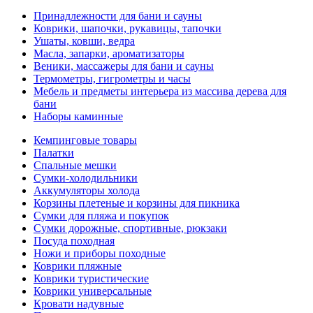
Принадлежности для бани и сауны
Коврики, шапочки, рукавицы, тапочки
Ушаты, ковши, ведра
Масла, запарки, ароматизаторы
Веники, массажеры для бани и сауны
Термометры, гигрометры и часы
Мебель и предметы интерьера из массива дерева для
бани
Наборы каминные
Кемпинговые товары
Палатки
Спальные мешки
Сумки-холодильники
Аккумуляторы холода
Корзины плетеные и корзины для пикника
Сумки для пляжа и покупок
Сумки дорожные, спортивные, рюкзаки
Посуда походная
Ножи и приборы походные
Коврики пляжные
Коврики туристические
Коврики универсальные
Кровати надувные