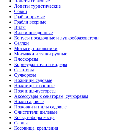
Лопаты совковые
Лопаты туристические
Совки
Грабли прямые
Грабли веерные
Вилы
Вилки посадочные
Конусы посадочные и лункообразователи
Сеялки
Мотыги, полольники
Мотыжки и тяпки ручные
Плоскорезы
Корнеудалители и видеры
Секаторы
Сучкорезы
Ножницы садовые
Ножницы газонные
Ножницы-кусторезы
Аксессуары к секаторам, сучкорезам
Ножи садовые
Ножовки и пилы садовые
Очистители щелевые
Косы, наборы косца
Серпы
Косовища, крепления