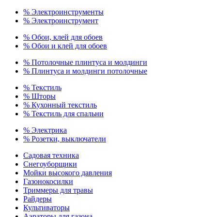
% Электроинструменты
% Электроинструмент
% Обои, клей для обоев
% Обои и клей для обоев
% Потолочные плинтуса и молдинги
% Плинтуса и молдинги потолочные
% Текстиль
% Шторы
% Кухонный текстиль
% Текстиль для спальни
% Электрика
% Розетки, выключатели
Садовая техника
Снегоуборщики
Мойки высокого давления
Газонокосилки
Триммеры для травы
Райдеры
Культиваторы
Аэраторы для газона