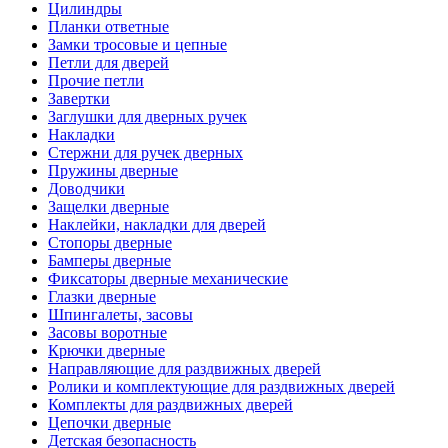
Цилиндры
Планки ответные
Замки тросовые и цепные
Петли для дверей
Прочие петли
Завертки
Заглушки для дверных ручек
Накладки
Стержни для ручек дверных
Пружины дверные
Доводчики
Защелки дверные
Наклейки, накладки для дверей
Стопоры дверные
Бамперы дверные
Фиксаторы дверные механические
Глазки дверные
Шпингалеты, засовы
Засовы воротные
Крючки дверные
Направляющие для раздвижных дверей
Ролики и комплектующие для раздвижных дверей
Комплекты для раздвижных дверей
Цепочки дверные
Детская безопасность