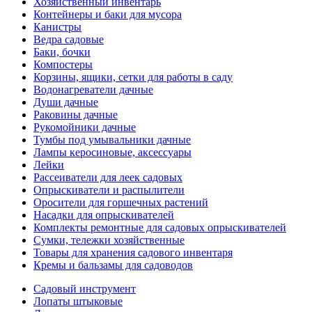
Хозяйственный инвентарь
Контейнеры и баки для мусора
Канистры
Ведра садовые
Баки, бочки
Компостеры
Корзины, ящики, сетки для работы в саду
Водонагреватели дачные
Души дачные
Раковины дачные
Рукомойники дачные
Тумбы под умывальники дачные
Лампы керосиновые, аксессуары
Лейки
Рассеиватели для леек садовых
Опрыскиватели и распылители
Оросители для горшечных растений
Насадки для опрыскивателей
Комплекты ремонтные для садовых опрыскивателей
Сумки, тележки хозяйственные
Товары для хранения садового инвентаря
Кремы и бальзамы для садоводов
Садовый инструмент
Лопаты штыковые