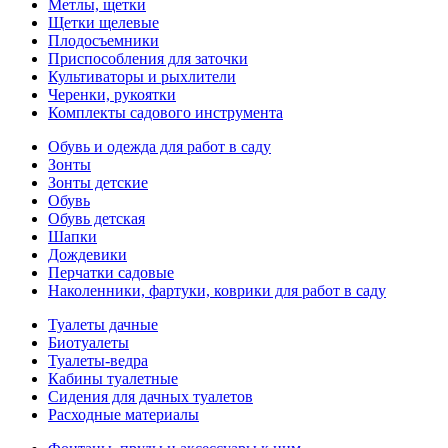
Метлы, щетки
Щетки щелевые
Плодосъемники
Приспособления для заточки
Культиваторы и рыхлители
Черенки, рукоятки
Комплекты садового инструмента
Обувь и одежда для работ в саду
Зонты
Зонты детские
Обувь
Обувь детская
Шапки
Дождевики
Перчатки садовые
Наколенники, фартуки, коврики для работ в саду
Туалеты дачные
Биотуалеты
Туалеты-ведра
Кабины туалетные
Сидения для дачных туалетов
Расходные материалы