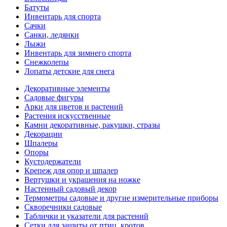
Батуты
Инвентарь для спорта
Сачки
Санки, ледянки
Лыжи
Инвентарь для зимнего спорта
Снежколепы
Лопаты детские для снега
Декоративные элементы
Садовые фигуры
Арки для цветов и растений
Растения искусственные
Камни декоративные, ракушки, стразы
Декорации
Шпалеры
Опоры
Кустодержатели
Крепеж для опор и шпалер
Вертушки и украшения на ножке
Настенный садовый декор
Термометры садовые и другие измерительные приборы
Скворечники садовые
Таблички и указатели для растений
Сетки для защиты от птиц, кротов