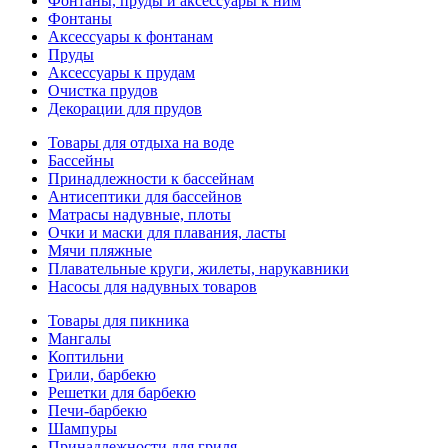
Фонтаны, пруды и аксессуары к ним
Фонтаны
Аксессуары к фонтанам
Пруды
Аксессуары к прудам
Очистка прудов
Декорации для прудов
Товары для отдыха на воде
Бассейны
Принадлежности к бассейнам
Антисептики для бассейнов
Матраcы надувные, плоты
Очки и маски для плавания, ласты
Мячи пляжные
Плавательные круги, жилеты, нарукавники
Насосы для надувных товаров
Товары для пикника
Мангалы
Коптильни
Грили, барбекю
Решетки для барбекю
Печи-барбекю
Шампуры
Принадлежности для гриля