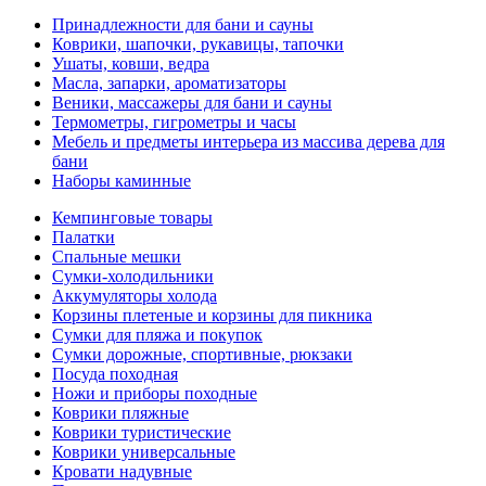
Принадлежности для бани и сауны
Коврики, шапочки, рукавицы, тапочки
Ушаты, ковши, ведра
Масла, запарки, ароматизаторы
Веники, массажеры для бани и сауны
Термометры, гигрометры и часы
Мебель и предметы интерьера из массива дерева для
бани
Наборы каминные
Кемпинговые товары
Палатки
Спальные мешки
Сумки-холодильники
Аккумуляторы холода
Корзины плетеные и корзины для пикника
Сумки для пляжа и покупок
Сумки дорожные, спортивные, рюкзаки
Посуда походная
Ножи и приборы походные
Коврики пляжные
Коврики туристические
Коврики универсальные
Кровати надувные