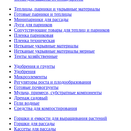
Теплицы, парники и укрывные материалы
Готовые парники и теплицы
Минипарники для рассады
Дуги для парников
Сопутствующие товары для теплиц и парников
Пленка парниковая
Пленка техническая
Нетканые укрывные материалы
Нетканые укрывные материалы мерные
Тенты хозяйственные
Удобрения и грунты
Удобрения
Микроэлементы
Регуляторы роста и плодообразования
Готовые почвогрунты
Мульча, примеси, субстратные компоненты
Дренаж садовый
Гели водные
Средства для компостирования
Горшки и емкости для выращивания растений
Горшки для рассады
Кассеты для рассады