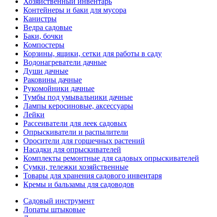
Хозяйственный инвентарь
Контейнеры и баки для мусора
Канистры
Ведра садовые
Баки, бочки
Компостеры
Корзины, ящики, сетки для работы в саду
Водонагреватели дачные
Души дачные
Раковины дачные
Рукомойники дачные
Тумбы под умывальники дачные
Лампы керосиновые, аксессуары
Лейки
Рассеиватели для леек садовых
Опрыскиватели и распылители
Оросители для горшечных растений
Насадки для опрыскивателей
Комплекты ремонтные для садовых опрыскивателей
Сумки, тележки хозяйственные
Товары для хранения садового инвентаря
Кремы и бальзамы для садоводов
Садовый инструмент
Лопаты штыковые