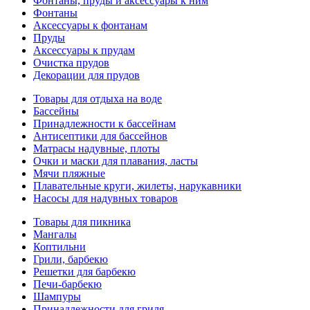
Фонтаны, пруды и аксессуары к ним
Фонтаны
Аксессуары к фонтанам
Пруды
Аксессуары к прудам
Очистка прудов
Декорации для прудов
Товары для отдыха на воде
Бассейны
Принадлежности к бассейнам
Антисептики для бассейнов
Матраcы надувные, плоты
Очки и маски для плавания, ласты
Мячи пляжные
Плавательные круги, жилеты, нарукавники
Насосы для надувных товаров
Товары для пикника
Мангалы
Коптильни
Грили, барбекю
Решетки для барбекю
Печи-барбекю
Шампуры
Принадлежности для гриля