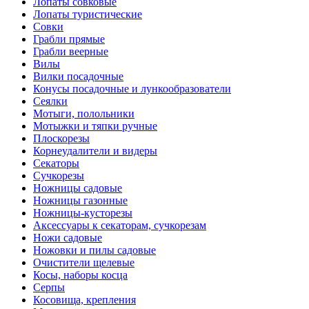
Лопаты совковые
Лопаты туристические
Совки
Грабли прямые
Грабли веерные
Вилы
Вилки посадочные
Конусы посадочные и лункообразователи
Сеялки
Мотыги, полольники
Мотыжки и тяпки ручные
Плоскорезы
Корнеудалители и видеры
Секаторы
Сучкорезы
Ножницы садовые
Ножницы газонные
Ножницы-кусторезы
Аксессуары к секаторам, сучкорезам
Ножи садовые
Ножовки и пилы садовые
Очистители щелевые
Косы, наборы косца
Серпы
Косовища, крепления