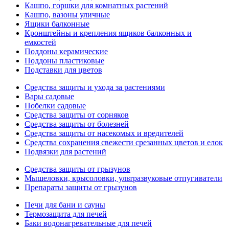
Кашпо, горшки для комнатных растений
Кашпо, вазоны уличные
Ящики балконные
Кронштейны и крепления ящиков балконных и
емкостей
Поддоны керамические
Поддоны пластиковые
Подставки для цветов
Средства защиты и ухода за растениями
Вары садовые
Побелки садовые
Средства защиты от сорняков
Средства защиты от болезней
Средства защиты от насекомых и вредителей
Средства сохранения свежести срезанных цветов и елок
Подвязки для растений
Средства защиты от грызунов
Мышеловки, крысоловки, ультразвуковые отпугиватели
Препараты защиты от грызунов
Печи для бани и сауны
Термозащита для печей
Баки водонагревательные для печей