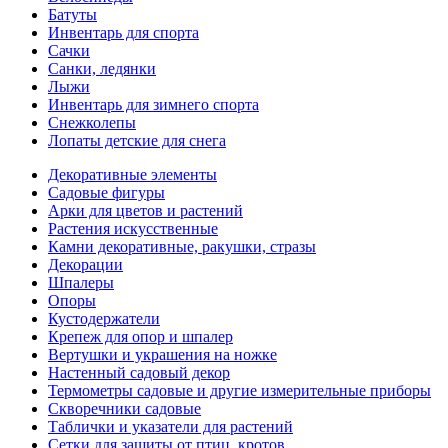
Батуты
Инвентарь для спорта
Сачки
Санки, ледянки
Лыжи
Инвентарь для зимнего спорта
Снежколепы
Лопаты детские для снега
Декоративные элементы
Садовые фигуры
Арки для цветов и растений
Растения искусственные
Камни декоративные, ракушки, стразы
Декорации
Шпалеры
Опоры
Кустодержатели
Крепеж для опор и шпалер
Вертушки и украшения на ножке
Настенный садовый декор
Термометры садовые и другие измерительные приборы
Скворечники садовые
Таблички и указатели для растений
Сетки для защиты от птиц, кротов