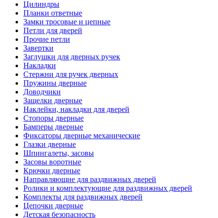
Цилиндры
Планки ответные
Замки тросовые и цепные
Петли для дверей
Прочие петли
Завертки
Заглушки для дверных ручек
Накладки
Стержни для ручек дверных
Пружины дверные
Доводчики
Защелки дверные
Наклейки, накладки для дверей
Стопоры дверные
Бамперы дверные
Фиксаторы дверные механические
Глазки дверные
Шпингалеты, засовы
Засовы воротные
Крючки дверные
Направляющие для раздвижных дверей
Ролики и комплектующие для раздвижных дверей
Комплекты для раздвижных дверей
Цепочки дверные
Детская безопасность