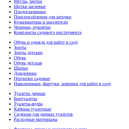
Метлы, щетки
Щетки щелевые
Плодосъемники
Приспособления для заточки
Культиваторы и рыхлители
Черенки, рукоятки
Комплекты садового инструмента
Обувь и одежда для работ в саду
Зонты
Зонты детские
Обувь
Обувь детская
Шапки
Дождевики
Перчатки садовые
Наколенники, фартуки, коврики для работ в саду
Туалеты дачные
Биотуалеты
Туалеты-ведра
Кабины туалетные
Сидения для дачных туалетов
Расходные материалы