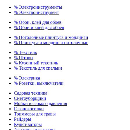
% Электроинструменты
% Электроинструмент
% Обои, клей для обоев
% Обои и клей для обоев
% Потолочные плинтуса и молдинги
% Плинтуса и молдинги потолочные
% Текстиль
% Шторы
% Кухонный текстиль
% Текстиль для спальни
% Электрика
% Розетки, выключатели
Садовая техника
Снегоуборщики
Мойки высокого давления
Газонокосилки
Триммеры для травы
Райдеры
Культиваторы
Аэраторы для газона