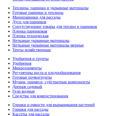
Теплицы, парники и укрывные материалы
Готовые парники и теплицы
Минипарники для рассады
Дуги для парников
Сопутствующие товары для теплиц и парников
Пленка парниковая
Пленка техническая
Нетканые укрывные материалы
Нетканые укрывные материалы мерные
Тенты хозяйственные
Удобрения и грунты
Удобрения
Микроэлементы
Регуляторы роста и плодообразования
Готовые почвогрунты
Мульча, примеси, субстратные компоненты
Дренаж садовый
Гели водные
Средства для компостирования
Горшки и емкости для выращивания растений
Горшки для рассады
Кассеты для рассады