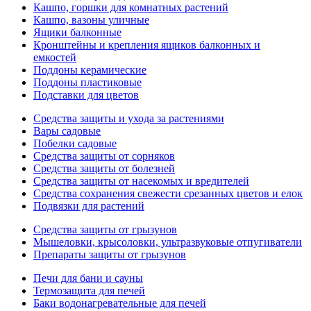
Кашпо, горшки для комнатных растений
Кашпо, вазоны уличные
Ящики балконные
Кронштейны и крепления ящиков балконных и
емкостей
Поддоны керамические
Поддоны пластиковые
Подставки для цветов
Средства защиты и ухода за растениями
Вары садовые
Побелки садовые
Средства защиты от сорняков
Средства защиты от болезней
Средства защиты от насекомых и вредителей
Средства сохранения свежести срезанных цветов и елок
Подвязки для растений
Средства защиты от грызунов
Мышеловки, крысоловки, ультразвуковые отпугиватели
Препараты защиты от грызунов
Печи для бани и сауны
Термозащита для печей
Баки водонагревательные для печей