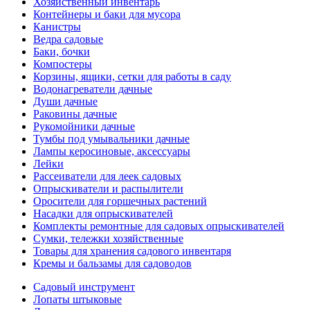
Хозяйственный инвентарь
Контейнеры и баки для мусора
Канистры
Ведра садовые
Баки, бочки
Компостеры
Корзины, ящики, сетки для работы в саду
Водонагреватели дачные
Души дачные
Раковины дачные
Рукомойники дачные
Тумбы под умывальники дачные
Лампы керосиновые, аксессуары
Лейки
Рассеиватели для леек садовых
Опрыскиватели и распылители
Оросители для горшечных растений
Насадки для опрыскивателей
Комплекты ремонтные для садовых опрыскивателей
Сумки, тележки хозяйственные
Товары для хранения садового инвентаря
Кремы и бальзамы для садоводов
Садовый инструмент
Лопаты штыковые