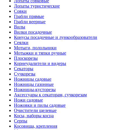
Лопаты совковые
Лопаты туристические
Совки
Грабли прямые
Грабли веерные
Вилы
Вилки посадочные
Конусы посадочные и лункообразователи
Сеялки
Мотыги, полольники
Мотыжки и тяпки ручные
Плоскорезы
Корнеудалители и видеры
Секаторы
Сучкорезы
Ножницы садовые
Ножницы газонные
Ножницы-кусторезы
Аксессуары к секаторам, сучкорезам
Ножи садовые
Ножовки и пилы садовые
Очистители щелевые
Косы, наборы косца
Серпы
Косовища, крепления