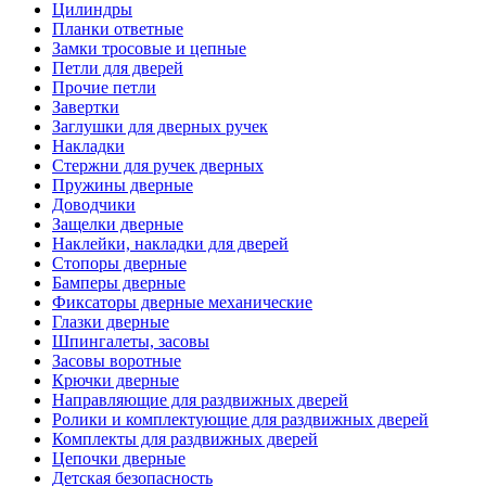
Цилиндры
Планки ответные
Замки тросовые и цепные
Петли для дверей
Прочие петли
Завертки
Заглушки для дверных ручек
Накладки
Стержни для ручек дверных
Пружины дверные
Доводчики
Защелки дверные
Наклейки, накладки для дверей
Стопоры дверные
Бамперы дверные
Фиксаторы дверные механические
Глазки дверные
Шпингалеты, засовы
Засовы воротные
Крючки дверные
Направляющие для раздвижных дверей
Ролики и комплектующие для раздвижных дверей
Комплекты для раздвижных дверей
Цепочки дверные
Детская безопасность