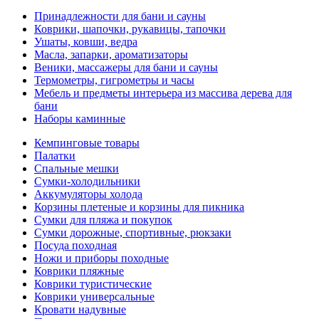
Принадлежности для бани и сауны
Коврики, шапочки, рукавицы, тапочки
Ушаты, ковши, ведра
Масла, запарки, ароматизаторы
Веники, массажеры для бани и сауны
Термометры, гигрометры и часы
Мебель и предметы интерьера из массива дерева для
бани
Наборы каминные
Кемпинговые товары
Палатки
Спальные мешки
Сумки-холодильники
Аккумуляторы холода
Корзины плетеные и корзины для пикника
Сумки для пляжа и покупок
Сумки дорожные, спортивные, рюкзаки
Посуда походная
Ножи и приборы походные
Коврики пляжные
Коврики туристические
Коврики универсальные
Кровати надувные