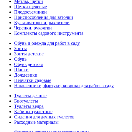
Метлы, щетки
Щетки щелевые
Плодосъемники
Приспособления для заточки
Культиваторы и рыхлители
Черенки, рукоятки
Комплекты садового инструмента
Обувь и одежда для работ в саду
Зонты
Зонты детские
Обувь
Обувь детская
Шапки
Дождевики
Перчатки садовые
Наколенники, фартуки, коврики для работ в саду
Туалеты дачные
Биотуалеты
Туалеты-ведра
Кабины туалетные
Сидения для дачных туалетов
Расходные материалы