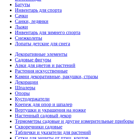
Батуты
Инвентарь для спорта
Сачки
Санки, ледянки
Лыжи
Инвентарь для зимнего спорта
Снежколепы
Лопаты детские для снега
Декоративные элементы
Садовые фигуры
Арки для цветов и растений
Растения искусственные
Камни декоративные, ракушки, стразы
Декорации
Шпалеры
Опоры
Кустодержатели
Крепеж для опор и шпалер
Вертушки и украшения на ножке
Настенный садовый декор
Термометры садовые и другие измерительные приборы
Скворечники садовые
Таблички и указатели для растений
Сетки для защиты от птиц, кротов