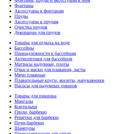
Фонтаны, пруды и аксессуары к ним
Фонтаны
Аксессуары к фонтанам
Пруды
Аксессуары к прудам
Очистка прудов
Декорации для прудов
Товары для отдыха на воде
Бассейны
Принадлежности к бассейнам
Антисептики для бассейнов
Матраcы надувные, плоты
Очки и маски для плавания, ласты
Мячи пляжные
Плавательные круги, жилеты, нарукавники
Насосы для надувных товаров
Товары для пикника
Мангалы
Коптильни
Грили, барбекю
Решетки для барбекю
Печи-барбекю
Шампуры
Принадлежности для гриля