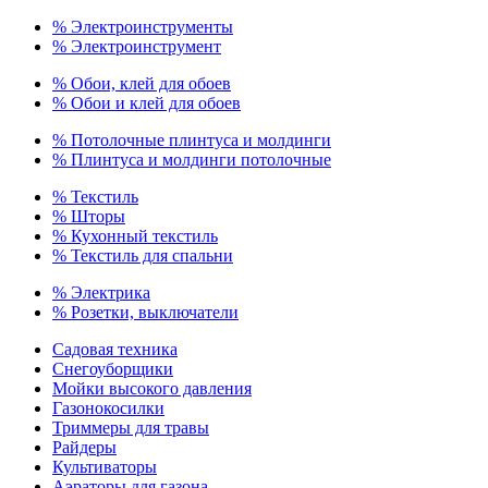
% Электроинструменты
% Электроинструмент
% Обои, клей для обоев
% Обои и клей для обоев
% Потолочные плинтуса и молдинги
% Плинтуса и молдинги потолочные
% Текстиль
% Шторы
% Кухонный текстиль
% Текстиль для спальни
% Электрика
% Розетки, выключатели
Садовая техника
Снегоуборщики
Мойки высокого давления
Газонокосилки
Триммеры для травы
Райдеры
Культиваторы
Аэраторы для газона