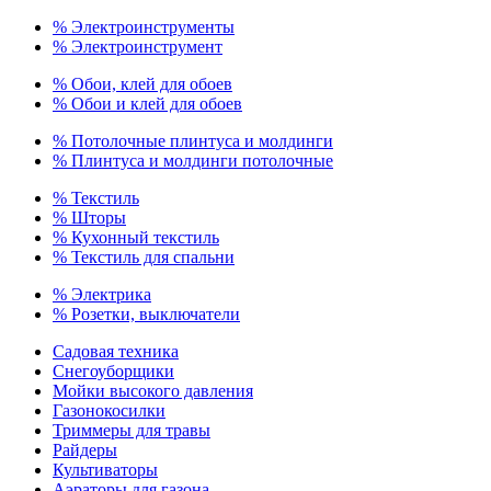
% Электроинструменты
% Электроинструмент
% Обои, клей для обоев
% Обои и клей для обоев
% Потолочные плинтуса и молдинги
% Плинтуса и молдинги потолочные
% Текстиль
% Шторы
% Кухонный текстиль
% Текстиль для спальни
% Электрика
% Розетки, выключатели
Садовая техника
Снегоуборщики
Мойки высокого давления
Газонокосилки
Триммеры для травы
Райдеры
Культиваторы
Аэраторы для газона