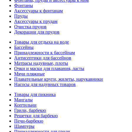
Фонтаны, пруды и аксессуары к ним
Фонтаны
Аксессуары к фонтанам
Пруды
Аксессуары к прудам
Очистка прудов
Декорации для прудов
Товары для отдыха на воде
Бассейны
Принадлежности к бассейнам
Антисептики для бассейнов
Матраcы надувные, плоты
Очки и маски для плавания, ласты
Мячи пляжные
Плавательные круги, жилеты, нарукавники
Насосы для надувных товаров
Товары для пикника
Мангалы
Коптильни
Грили, барбекю
Решетки для барбекю
Печи-барбекю
Шампуры
Принадлежности для гриля