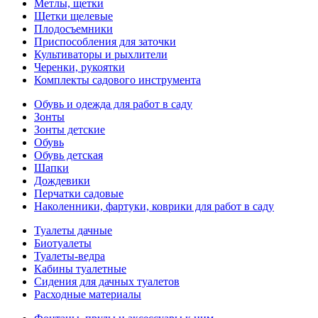
Метлы, щетки
Щетки щелевые
Плодосъемники
Приспособления для заточки
Культиваторы и рыхлители
Черенки, рукоятки
Комплекты садового инструмента
Обувь и одежда для работ в саду
Зонты
Зонты детские
Обувь
Обувь детская
Шапки
Дождевики
Перчатки садовые
Наколенники, фартуки, коврики для работ в саду
Туалеты дачные
Биотуалеты
Туалеты-ведра
Кабины туалетные
Сидения для дачных туалетов
Расходные материалы