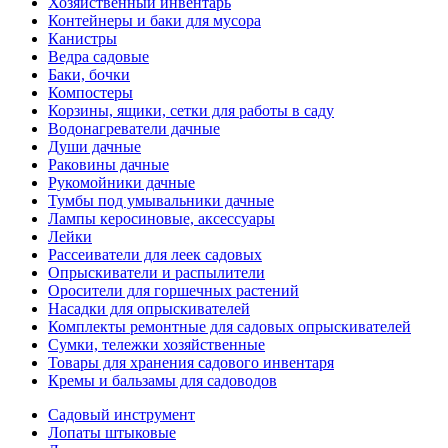
Хозяйственный инвентарь
Контейнеры и баки для мусора
Канистры
Ведра садовые
Баки, бочки
Компостеры
Корзины, ящики, сетки для работы в саду
Водонагреватели дачные
Души дачные
Раковины дачные
Рукомойники дачные
Тумбы под умывальники дачные
Лампы керосиновые, аксессуары
Лейки
Рассеиватели для леек садовых
Опрыскиватели и распылители
Оросители для горшечных растений
Насадки для опрыскивателей
Комплекты ремонтные для садовых опрыскивателей
Сумки, тележки хозяйственные
Товары для хранения садового инвентаря
Кремы и бальзамы для садоводов
Садовый инструмент
Лопаты штыковые