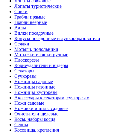
Лопаты совковые
Лопаты туристические
Совки
Грабли прямые
Грабли веерные
Вилы
Вилки посадочные
Конусы посадочные и лункообразователи
Сеялки
Мотыги, полольники
Мотыжки и тяпки ручные
Плоскорезы
Корнеудалители и видеры
Секаторы
Сучкорезы
Ножницы садовые
Ножницы газонные
Ножницы-кусторезы
Аксессуары к секаторам, сучкорезам
Ножи садовые
Ножовки и пилы садовые
Очистители щелевые
Косы, наборы косца
Серпы
Косовища, крепления