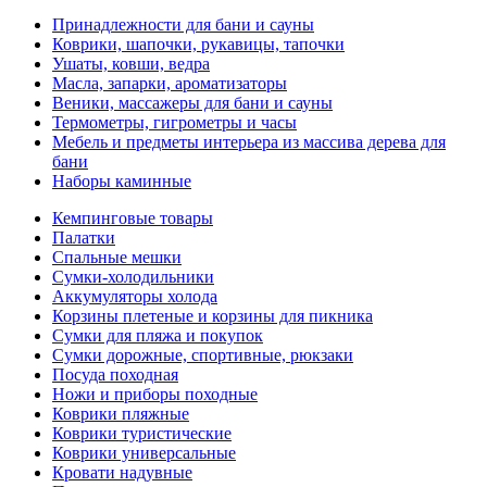
Принадлежности для бани и сауны
Коврики, шапочки, рукавицы, тапочки
Ушаты, ковши, ведра
Масла, запарки, ароматизаторы
Веники, массажеры для бани и сауны
Термометры, гигрометры и часы
Мебель и предметы интерьера из массива дерева для
бани
Наборы каминные
Кемпинговые товары
Палатки
Спальные мешки
Сумки-холодильники
Аккумуляторы холода
Корзины плетеные и корзины для пикника
Сумки для пляжа и покупок
Сумки дорожные, спортивные, рюкзаки
Посуда походная
Ножи и приборы походные
Коврики пляжные
Коврики туристические
Коврики универсальные
Кровати надувные