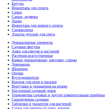
Батуты
Инвентарь для спорта
Сачки
Санки, ледянки
Лыжи
Инвентарь для зимнего спорта
Снежколепы
Лопаты детские для снега
Декоративные элементы
Садовые фигуры
Арки для цветов и растений
Растения искусственные
Камни декоративные, ракушки, стразы
Декорации
Шпалеры
Опоры
Кустодержатели
Крепеж для опор и шпалер
Вертушки и украшения на ножке
Настенный садовый декор
Термометры садовые и другие измерительные приборы
Скворечники садовые
Таблички и указатели для растений
Сетки для защиты от птиц, кротов