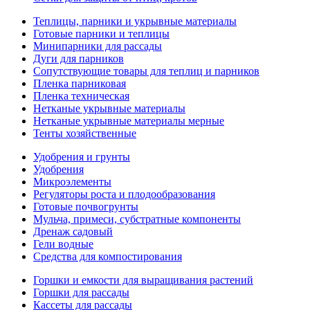
Теплицы, парники и укрывные материалы
Готовые парники и теплицы
Минипарники для рассады
Дуги для парников
Сопутствующие товары для теплиц и парников
Пленка парниковая
Пленка техническая
Нетканые укрывные материалы
Нетканые укрывные материалы мерные
Тенты хозяйственные
Удобрения и грунты
Удобрения
Микроэлементы
Регуляторы роста и плодообразования
Готовые почвогрунты
Мульча, примеси, субстратные компоненты
Дренаж садовый
Гели водные
Средства для компостирования
Горшки и емкости для выращивания растений
Горшки для рассады
Кассеты для рассады