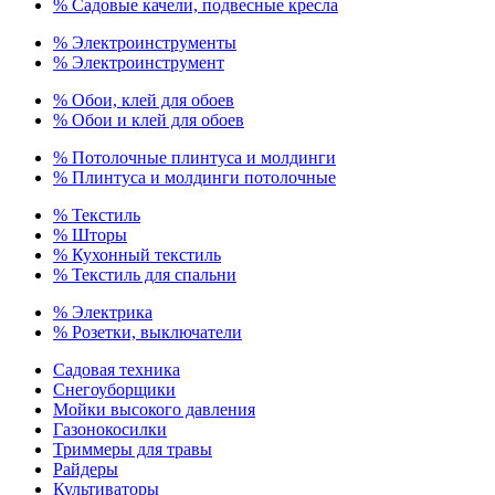
% Садовые качели, подвесные кресла
% Электроинструменты
% Электроинструмент
% Обои, клей для обоев
% Обои и клей для обоев
% Потолочные плинтуса и молдинги
% Плинтуса и молдинги потолочные
% Текстиль
% Шторы
% Кухонный текстиль
% Текстиль для спальни
% Электрика
% Розетки, выключатели
Садовая техника
Снегоуборщики
Мойки высокого давления
Газонокосилки
Триммеры для травы
Райдеры
Культиваторы