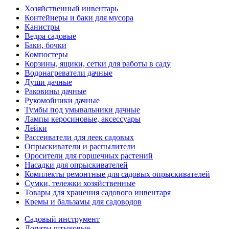
Хозяйственный инвентарь
Контейнеры и баки для мусора
Канистры
Ведра садовые
Баки, бочки
Компостеры
Корзины, ящики, сетки для работы в саду
Водонагреватели дачные
Души дачные
Раковины дачные
Рукомойники дачные
Тумбы под умывальники дачные
Лампы керосиновые, аксессуары
Лейки
Рассеиватели для леек садовых
Опрыскиватели и распылители
Оросители для горшечных растений
Насадки для опрыскивателей
Комплекты ремонтные для садовых опрыскивателей
Сумки, тележки хозяйственные
Товары для хранения садового инвентаря
Кремы и бальзамы для садоводов
Садовый инструмент
Лопаты штыковые