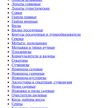
Лопаты совковые
Лопаты туристические
Совки
Грабли прямые
Грабли веерные
Вилы
Вилки посадочные
Конусы посадочные и лункообразователи
Сеялки
Мотыги, полольники
Мотыжки и тяпки ручные
Плоскорезы
Корнеудалители и видеры
Секаторы
Сучкорезы
Ножницы садовые
Ножницы газонные
Ножницы-кусторезы
Аксессуары к секаторам, сучкорезам
Ножи садовые
Ножовки и пилы садовые
Очистители щелевые
Косы, наборы косца
Серпы