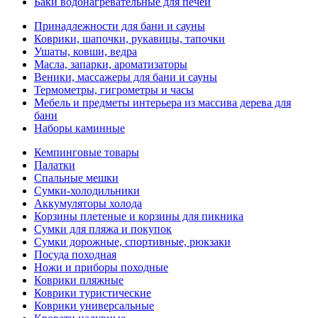
Баки водонагревательные для печей
Принадлежности для бани и сауны
Коврики, шапочки, рукавицы, тапочки
Ушаты, ковши, ведра
Масла, запарки, ароматизаторы
Веники, массажеры для бани и сауны
Термометры, гигрометры и часы
Мебель и предметы интерьера из массива дерева для
бани
Наборы каминные
Кемпинговые товары
Палатки
Спальные мешки
Сумки-холодильники
Аккумуляторы холода
Корзины плетеные и корзины для пикника
Сумки для пляжа и покупок
Сумки дорожные, спортивные, рюкзаки
Посуда походная
Ножи и приборы походные
Коврики пляжные
Коврики туристические
Коврики универсальные