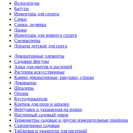
Велосипеды
Батуты
Инвентарь для спорта
Сачки
Санки, ледянки
Лыжи
Инвентарь для зимнего спорта
Снежколепы
Лопаты детские для снега
Декоративные элементы
Садовые фигуры
Арки для цветов и растений
Растения искусственные
Камни декоративные, ракушки, стразы
Декорации
Шпалеры
Опоры
Кустодержатели
Крепеж для опор и шпалер
Вертушки и украшения на ножке
Настенный садовый декор
Термометры садовые и другие измерительные приборы
Скворечники садовые
Таблички и указатели для растений