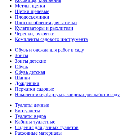
Косовища, крепления
Метлы, щетки
Щетки щелевые
Плодосъемники
Приспособления для заточки
Культиваторы и рыхлители
Черенки, рукоятки
Комплекты садового инструмента
Обувь и одежда для работ в саду
Зонты
Зонты детские
Обувь
Обувь детская
Шапки
Дождевики
Перчатки садовые
Наколенники, фартуки, коврики для работ в саду
Туалеты дачные
Биотуалеты
Туалеты-ведра
Кабины туалетные
Сидения для дачных туалетов
Расходные материалы