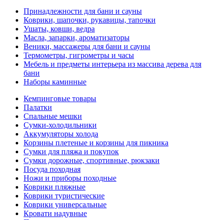
Принадлежности для бани и сауны
Коврики, шапочки, рукавицы, тапочки
Ушаты, ковши, ведра
Масла, запарки, ароматизаторы
Веники, массажеры для бани и сауны
Термометры, гигрометры и часы
Мебель и предметы интерьера из массива дерева для
бани
Наборы каминные
Кемпинговые товары
Палатки
Спальные мешки
Сумки-холодильники
Аккумуляторы холода
Корзины плетеные и корзины для пикника
Сумки для пляжа и покупок
Сумки дорожные, спортивные, рюкзаки
Посуда походная
Ножи и приборы походные
Коврики пляжные
Коврики туристические
Коврики универсальные
Кровати надувные