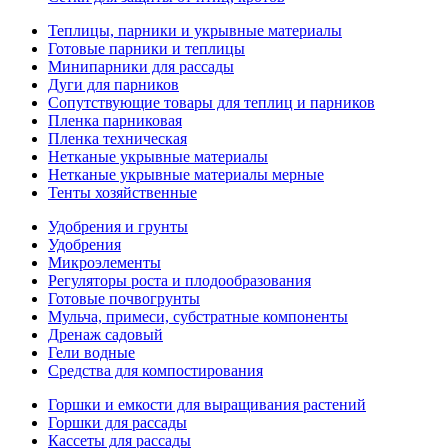
Теплицы, парники и укрывные материалы
Готовые парники и теплицы
Минипарники для рассады
Дуги для парников
Сопутствующие товары для теплиц и парников
Пленка парниковая
Пленка техническая
Нетканые укрывные материалы
Нетканые укрывные материалы мерные
Тенты хозяйственные
Удобрения и грунты
Удобрения
Микроэлементы
Регуляторы роста и плодообразования
Готовые почвогрунты
Мульча, примеси, субстратные компоненты
Дренаж садовый
Гели водные
Средства для компостирования
Горшки и емкости для выращивания растений
Горшки для рассады
Кассеты для рассады