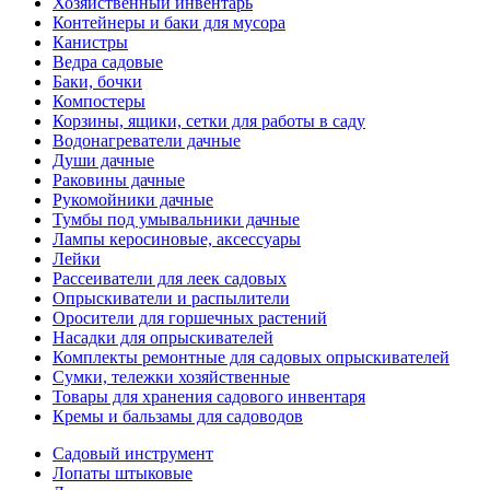
Хозяйственный инвентарь
Контейнеры и баки для мусора
Канистры
Ведра садовые
Баки, бочки
Компостеры
Корзины, ящики, сетки для работы в саду
Водонагреватели дачные
Души дачные
Раковины дачные
Рукомойники дачные
Тумбы под умывальники дачные
Лампы керосиновые, аксессуары
Лейки
Рассеиватели для леек садовых
Опрыскиватели и распылители
Оросители для горшечных растений
Насадки для опрыскивателей
Комплекты ремонтные для садовых опрыскивателей
Сумки, тележки хозяйственные
Товары для хранения садового инвентаря
Кремы и бальзамы для садоводов
Садовый инструмент
Лопаты штыковые