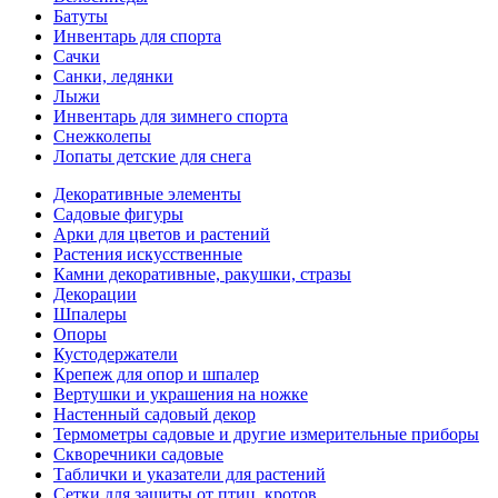
Батуты
Инвентарь для спорта
Сачки
Санки, ледянки
Лыжи
Инвентарь для зимнего спорта
Снежколепы
Лопаты детские для снега
Декоративные элементы
Садовые фигуры
Арки для цветов и растений
Растения искусственные
Камни декоративные, ракушки, стразы
Декорации
Шпалеры
Опоры
Кустодержатели
Крепеж для опор и шпалер
Вертушки и украшения на ножке
Настенный садовый декор
Термометры садовые и другие измерительные приборы
Скворечники садовые
Таблички и указатели для растений
Сетки для защиты от птиц, кротов