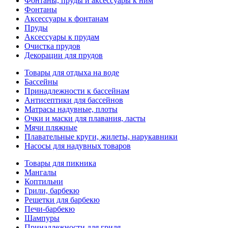
Фонтаны, пруды и аксессуары к ним
Фонтаны
Аксессуары к фонтанам
Пруды
Аксессуары к прудам
Очистка прудов
Декорации для прудов
Товары для отдыха на воде
Бассейны
Принадлежности к бассейнам
Антисептики для бассейнов
Матраcы надувные, плоты
Очки и маски для плавания, ласты
Мячи пляжные
Плавательные круги, жилеты, нарукавники
Насосы для надувных товаров
Товары для пикника
Мангалы
Коптильни
Грили, барбекю
Решетки для барбекю
Печи-барбекю
Шампуры
Принадлежности для гриля