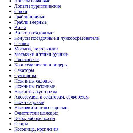
Лопаты совковые
Лопаты туристические
Совки
Грабли прямые
Грабли веерные
Вилы
Вилки посадочные
Конусы посадочные и лункообразователи
Сеялки
Мотыги, полольники
Мотыжки и тяпки ручные
Плоскорезы
Корнеудалители и видеры
Секаторы
Сучкорезы
Ножницы садовые
Ножницы газонные
Ножницы-кусторезы
Аксессуары к секаторам, сучкорезам
Ножи садовые
Ножовки и пилы садовые
Очистители щелевые
Косы, наборы косца
Серпы
Косовища, крепления