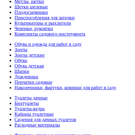
Метлы, щетки
Щетки щелевые
Плодосъемники
Приспособления для заточки
Культиваторы и рыхлители
Черенки, рукоятки
Комплекты садового инструмента
Обувь и одежда для работ в саду
Зонты
Зонты детские
Обувь
Обувь детская
Шапки
Дождевики
Перчатки садовые
Наколенники, фартуки, коврики для работ в саду
Туалеты дачные
Биотуалеты
Туалеты-ведра
Кабины туалетные
Сидения для дачных туалетов
Расходные материалы