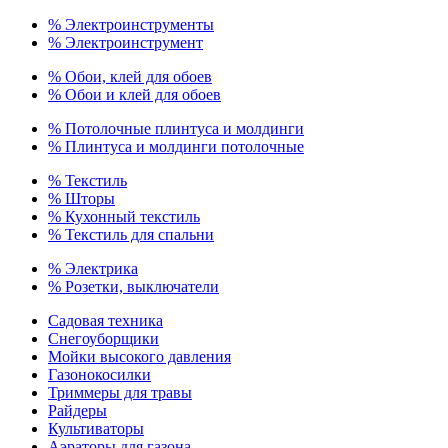
% Электроинструменты
% Электроинструмент
% Обои, клей для обоев
% Обои и клей для обоев
% Потолочные плинтуса и молдинги
% Плинтуса и молдинги потолочные
% Текстиль
% Шторы
% Кухонный текстиль
% Текстиль для спальни
% Электрика
% Розетки, выключатели
Садовая техника
Снегоуборщики
Мойки высокого давления
Газонокосилки
Триммеры для травы
Райдеры
Культиваторы
Аэраторы для газона