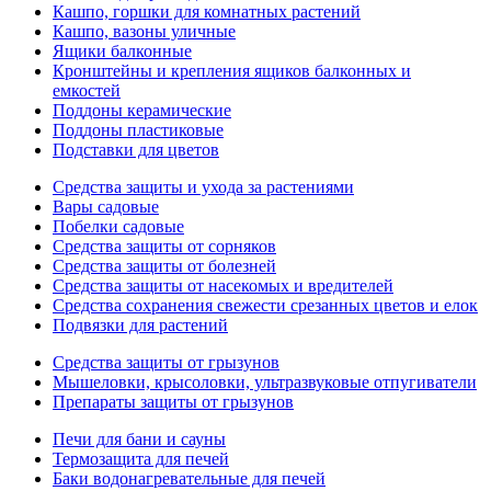
Кашпо, горшки для комнатных растений
Кашпо, вазоны уличные
Ящики балконные
Кронштейны и крепления ящиков балконных и
емкостей
Поддоны керамические
Поддоны пластиковые
Подставки для цветов
Средства защиты и ухода за растениями
Вары садовые
Побелки садовые
Средства защиты от сорняков
Средства защиты от болезней
Средства защиты от насекомых и вредителей
Средства сохранения свежести срезанных цветов и елок
Подвязки для растений
Средства защиты от грызунов
Мышеловки, крысоловки, ультразвуковые отпугиватели
Препараты защиты от грызунов
Печи для бани и сауны
Термозащита для печей
Баки водонагревательные для печей