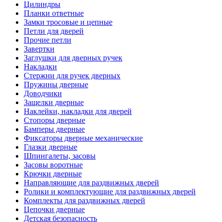
Цилиндры
Планки ответные
Замки тросовые и цепные
Петли для дверей
Прочие петли
Завертки
Заглушки для дверных ручек
Накладки
Стержни для ручек дверных
Пружины дверные
Доводчики
Защелки дверные
Наклейки, накладки для дверей
Стопоры дверные
Бамперы дверные
Фиксаторы дверные механические
Глазки дверные
Шпингалеты, засовы
Засовы воротные
Крючки дверные
Направляющие для раздвижных дверей
Ролики и комплектующие для раздвижных дверей
Комплекты для раздвижных дверей
Цепочки дверные
Детская безопасность