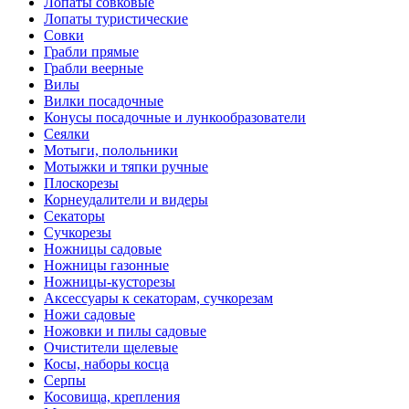
Лопаты совковые
Лопаты туристические
Совки
Грабли прямые
Грабли веерные
Вилы
Вилки посадочные
Конусы посадочные и лункообразователи
Сеялки
Мотыги, полольники
Мотыжки и тяпки ручные
Плоскорезы
Корнеудалители и видеры
Секаторы
Сучкорезы
Ножницы садовые
Ножницы газонные
Ножницы-кусторезы
Аксессуары к секаторам, сучкорезам
Ножи садовые
Ножовки и пилы садовые
Очистители щелевые
Косы, наборы косца
Серпы
Косовища, крепления