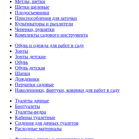
Метлы, щетки
Щетки щелевые
Плодосъемники
Приспособления для заточки
Культиваторы и рыхлители
Черенки, рукоятки
Комплекты садового инструмента
Обувь и одежда для работ в саду
Зонты
Зонты детские
Обувь
Обувь детская
Шапки
Дождевики
Перчатки садовые
Наколенники, фартуки, коврики для работ в саду
Туалеты дачные
Биотуалеты
Туалеты-ведра
Кабины туалетные
Сидения для дачных туалетов
Расходные материалы