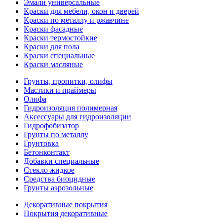
Эмали универсальные
Краски для мебели, окон и дверей
Краски по металлу и ржавчине
Краски фасадные
Краски термостойкие
Краски для пола
Краски специальные
Краски масляные
Грунты, пропитки, олифы
Мастики и праймеры
Олифа
Гидроизоляция полимерная
Аксессуары для гидроизоляции
Гидрофобизатор
Грунты по металлу
Грунтовка
Бетонконтакт
Добавки специальные
Стекло жидкое
Средства биоцидные
Грунты аэрозольные
Декоративные покрытия
Покрытия декоративные