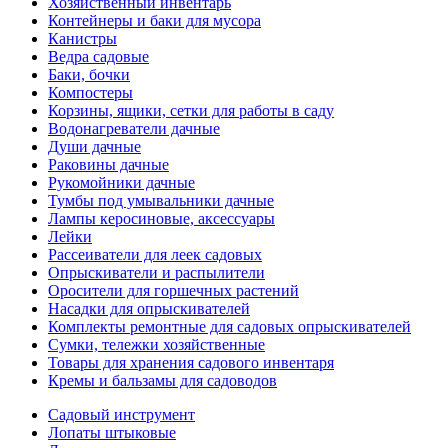
Хозяйственный инвентарь
Контейнеры и баки для мусора
Канистры
Ведра садовые
Баки, бочки
Компостеры
Корзины, ящики, сетки для работы в саду
Водонагреватели дачные
Души дачные
Раковины дачные
Рукомойники дачные
Тумбы под умывальники дачные
Лампы керосиновые, аксессуары
Лейки
Рассеиватели для леек садовых
Опрыскиватели и распылители
Оросители для горшечных растений
Насадки для опрыскивателей
Комплекты ремонтные для садовых опрыскивателей
Сумки, тележки хозяйственные
Товары для хранения садового инвентаря
Кремы и бальзамы для садоводов
Садовый инструмент
Лопаты штыковые