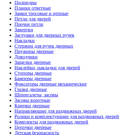
Цилиндры
Планки ответные
Замки тросовые и цепные
Петли для дверей
Прочие петли
Завертки
Заглушки для дверных ручек
Накладки
Стержни для ручек дверных
Пружины дверные
Доводчики
Защелки дверные
Наклейки, накладки для дверей
Стопоры дверные
Бамперы дверные
Фиксаторы дверные механические
Глазки дверные
Шпингалеты, засовы
Засовы воротные
Крючки дверные
Направляющие для раздвижных дверей
Ролики и комплектующие для раздвижных дверей
Комплекты для раздвижных дверей
Цепочки дверные
Детская безопасность