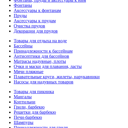
Фонтаны, пруды и аксессуары к ним
Фонтаны
Аксессуары к фонтанам
Пруды
Аксессуары к прудам
Очистка прудов
Декорации для прудов
Товары для отдыха на воде
Бассейны
Принадлежности к бассейнам
Антисептики для бассейнов
Матраcы надувные, плоты
Очки и маски для плавания, ласты
Мячи пляжные
Плавательные круги, жилеты, нарукавники
Насосы для надувных товаров
Товары для пикника
Мангалы
Коптильни
Грили, барбекю
Решетки для барбекю
Печи-барбекю
Шампуры
Принадлежности для гриля