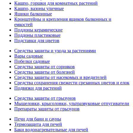
Кашпо, горшки для комнатных растений
Кашпо, вазоны уличные
Ящики балконные
Кронштейны и крепления ящиков балконных и
емкостей
Поддоны керамические
Поддоны пластиковые
Подставки для цветов
Средства защиты и ухода за растениями
Вары садовые
Побелки садовые
Средства защиты от сорняков
Средства защиты от болезней
Средства защиты от насекомых и вредителей
Средства сохранения свежести срезанных цветов и елок
Подвязки для растений
Средства защиты от грызунов
Мышеловки, крысоловки, ультразвуковые отпугиватели
Препараты защиты от грызунов
Печи для бани и сауны
Термозащита для печей
Баки водонагревательные для печей