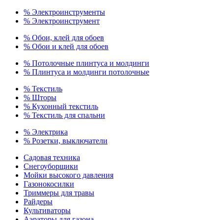
% Электроинструменты
% Электроинструмент
% Обои, клей для обоев
% Обои и клей для обоев
% Потолочные плинтуса и молдинги
% Плинтуса и молдинги потолочные
% Текстиль
% Шторы
% Кухонный текстиль
% Текстиль для спальни
% Электрика
% Розетки, выключатели
Садовая техника
Снегоуборщики
Мойки высокого давления
Газонокосилки
Триммеры для травы
Райдеры
Культиваторы
Аэраторы для газона