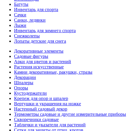
Батуты
Инвентарь для спорта
Сачки
Санки, ледянки
Лыжи
Инвентарь для зимнего спорта
Снежколепы
Лопаты детские для снега
Декоративные элементы
Садовые фигуры
Арки для цветов и растений
Растения искусственные
Камни декоративные, ракушки, стразы
Декорации
Шпалеры
Опоры
Кустодержатели
Крепеж для опор и шпалер
Вертушки и украшения на ножке
Настенный садовый декор
Термометры садовые и другие измерительные приборы
Скворечники садовые
Таблички и указатели для растений
Сетки для защиты от птиц, кротов