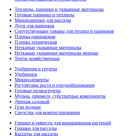
Теплицы, парники и укрывные материалы
Готовые парники и теплицы
Минипарники для рассады
Дуги для парников
Сопутствующие товары для теплиц и парников
Пленка парниковая
Пленка техническая
Нетканые укрывные материалы
Нетканые укрывные материалы мерные
Тенты хозяйственные
Удобрения и грунты
Удобрения
Микроэлементы
Регуляторы роста и плодообразования
Готовые почвогрунты
Мульча, примеси, субстратные компоненты
Дренаж садовый
Гели водные
Средства для компостирования
Горшки и емкости для выращивания растений
Горшки для рассады
Кассеты для рассады