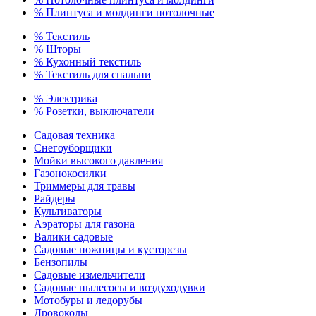
% Плинтуса и молдинги потолочные
% Текстиль
% Шторы
% Кухонный текстиль
% Текстиль для спальни
% Электрика
% Розетки, выключатели
Садовая техника
Снегоуборщики
Мойки высокого давления
Газонокосилки
Триммеры для травы
Райдеры
Культиваторы
Аэраторы для газона
Валики садовые
Садовые ножницы и кусторезы
Бензопилы
Садовые измельчители
Садовые пылесосы и воздуходувки
Мотобуры и ледорубы
Дровоколы