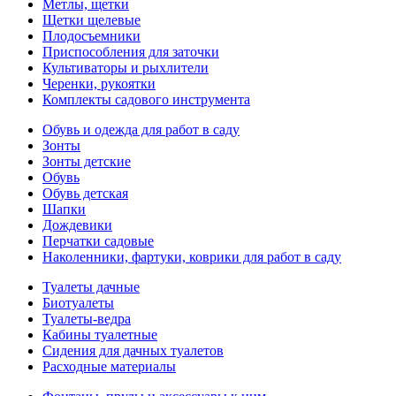
Метлы, щетки
Щетки щелевые
Плодосъемники
Приспособления для заточки
Культиваторы и рыхлители
Черенки, рукоятки
Комплекты садового инструмента
Обувь и одежда для работ в саду
Зонты
Зонты детские
Обувь
Обувь детская
Шапки
Дождевики
Перчатки садовые
Наколенники, фартуки, коврики для работ в саду
Туалеты дачные
Биотуалеты
Туалеты-ведра
Кабины туалетные
Сидения для дачных туалетов
Расходные материалы