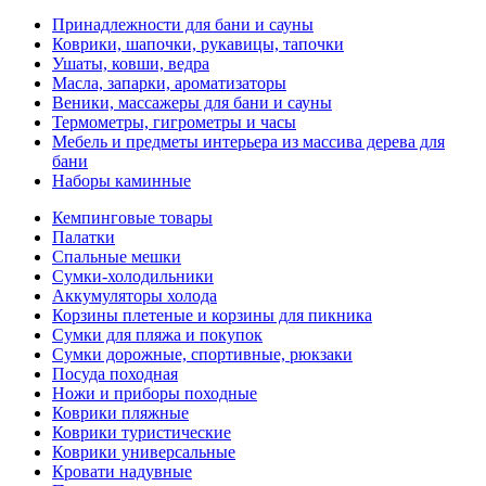
Принадлежности для бани и сауны
Коврики, шапочки, рукавицы, тапочки
Ушаты, ковши, ведра
Масла, запарки, ароматизаторы
Веники, массажеры для бани и сауны
Термометры, гигрометры и часы
Мебель и предметы интерьера из массива дерева для
бани
Наборы каминные
Кемпинговые товары
Палатки
Спальные мешки
Сумки-холодильники
Аккумуляторы холода
Корзины плетеные и корзины для пикника
Сумки для пляжа и покупок
Сумки дорожные, спортивные, рюкзаки
Посуда походная
Ножи и приборы походные
Коврики пляжные
Коврики туристические
Коврики универсальные
Кровати надувные