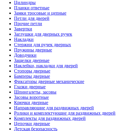
Цилиндры
Планки ответные
Замки тросовые и цепные
Петли для дверей
Прочие петли
Завертки
Заглушки для дверных ручек
Накладки
Стержни для ручек дверных
Пружины дверные
Доводчики
Защелки дверные
Наклейки, накладки для дверей
Стопоры дверные
Бамперы дверные
Фиксаторы дверные механические
Глазки дверные
Шпингалеты, засовы
Засовы воротные
Крючки дверные
Направляющие для раздвижных дверей
Ролики и комплектующие для раздвижных дверей
Комплекты для раздвижных дверей
Цепочки дверные
Детская безопасность