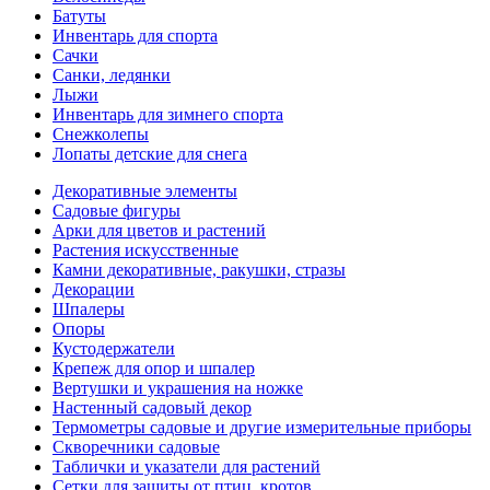
Батуты
Инвентарь для спорта
Сачки
Санки, ледянки
Лыжи
Инвентарь для зимнего спорта
Снежколепы
Лопаты детские для снега
Декоративные элементы
Садовые фигуры
Арки для цветов и растений
Растения искусственные
Камни декоративные, ракушки, стразы
Декорации
Шпалеры
Опоры
Кустодержатели
Крепеж для опор и шпалер
Вертушки и украшения на ножке
Настенный садовый декор
Термометры садовые и другие измерительные приборы
Скворечники садовые
Таблички и указатели для растений
Сетки для защиты от птиц, кротов