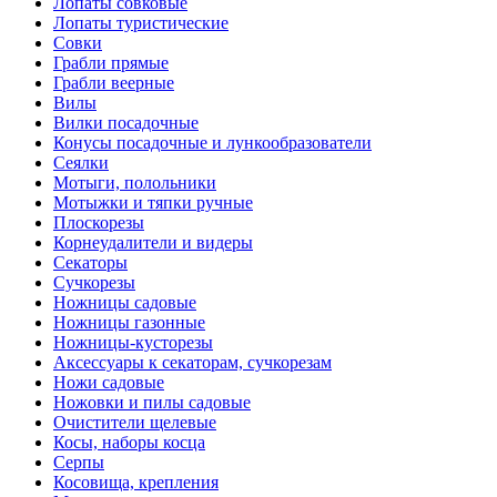
Лопаты совковые
Лопаты туристические
Совки
Грабли прямые
Грабли веерные
Вилы
Вилки посадочные
Конусы посадочные и лункообразователи
Сеялки
Мотыги, полольники
Мотыжки и тяпки ручные
Плоскорезы
Корнеудалители и видеры
Секаторы
Сучкорезы
Ножницы садовые
Ножницы газонные
Ножницы-кусторезы
Аксессуары к секаторам, сучкорезам
Ножи садовые
Ножовки и пилы садовые
Очистители щелевые
Косы, наборы косца
Серпы
Косовища, крепления