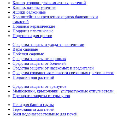
Кашпо, горшки для комнатных растений
Кашпо, вазоны уличные
Ящики балконные
Кронштейны и крепления ящиков балконных и
емкостей
Поддоны керамические
Поддоны пластиковые
Подставки для цветов
Средства защиты и ухода за растениями
Вары садовые
Побелки садовые
Средства защиты от сорняков
Средства защиты от болезней
Средства защиты от насекомых и вредителей
Средства сохранения свежести срезанных цветов и елок
Подвязки для растений
Средства защиты от грызунов
Мышеловки, крысоловки, ультразвуковые отпугиватели
Препараты защиты от грызунов
Печи для бани и сауны
Термозащита для печей
Баки водонагревательные для печей