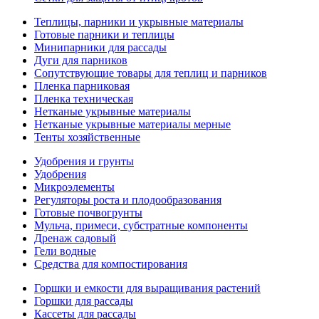
Теплицы, парники и укрывные материалы
Готовые парники и теплицы
Минипарники для рассады
Дуги для парников
Сопутствующие товары для теплиц и парников
Пленка парниковая
Пленка техническая
Нетканые укрывные материалы
Нетканые укрывные материалы мерные
Тенты хозяйственные
Удобрения и грунты
Удобрения
Микроэлементы
Регуляторы роста и плодообразования
Готовые почвогрунты
Мульча, примеси, субстратные компоненты
Дренаж садовый
Гели водные
Средства для компостирования
Горшки и емкости для выращивания растений
Горшки для рассады
Кассеты для рассады