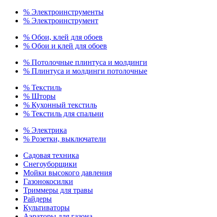
% Электроинструменты
% Электроинструмент
% Обои, клей для обоев
% Обои и клей для обоев
% Потолочные плинтуса и молдинги
% Плинтуса и молдинги потолочные
% Текстиль
% Шторы
% Кухонный текстиль
% Текстиль для спальни
% Электрика
% Розетки, выключатели
Садовая техника
Снегоуборщики
Мойки высокого давления
Газонокосилки
Триммеры для травы
Райдеры
Культиваторы
Аэраторы для газона