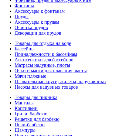
Фонтаны, пруды и аксессуары к ним
Фонтаны
Аксессуары к фонтанам
Пруды
Аксессуары к прудам
Очистка прудов
Декорации для прудов
Товары для отдыха на воде
Бассейны
Принадлежности к бассейнам
Антисептики для бассейнов
Матраcы надувные, плоты
Очки и маски для плавания, ласты
Мячи пляжные
Плавательные круги, жилеты, нарукавники
Насосы для надувных товаров
Товары для пикника
Мангалы
Коптильни
Грили, барбекю
Решетки для барбекю
Печи-барбекю
Шампуры
Принадлежности для гриля