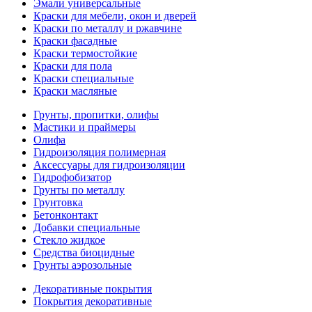
Эмали универсальные
Краски для мебели, окон и дверей
Краски по металлу и ржавчине
Краски фасадные
Краски термостойкие
Краски для пола
Краски специальные
Краски масляные
Грунты, пропитки, олифы
Мастики и праймеры
Олифа
Гидроизоляция полимерная
Аксессуары для гидроизоляции
Гидрофобизатор
Грунты по металлу
Грунтовка
Бетонконтакт
Добавки специальные
Стекло жидкое
Средства биоцидные
Грунты аэрозольные
Декоративные покрытия
Покрытия декоративные