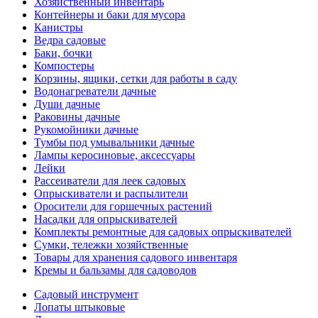
Хозяйственный инвентарь
Контейнеры и баки для мусора
Канистры
Ведра садовые
Баки, бочки
Компостеры
Корзины, ящики, сетки для работы в саду
Водонагреватели дачные
Души дачные
Раковины дачные
Рукомойники дачные
Тумбы под умывальники дачные
Лампы керосиновые, аксессуары
Лейки
Рассеиватели для леек садовых
Опрыскиватели и распылители
Оросители для горшечных растений
Насадки для опрыскивателей
Комплекты ремонтные для садовых опрыскивателей
Сумки, тележки хозяйственные
Товары для хранения садового инвентаря
Кремы и бальзамы для садоводов
Садовый инструмент
Лопаты штыковые