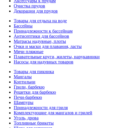
Аксессуары к прудам
Очистка прудов
Декорации для прудов
Товары для отдыха на воде
Бассейны
Принадлежности к бассейнам
Антисептики для бассейнов
Матраcы надувные, плоты
Очки и маски для плавания, ласты
Мячи пляжные
Плавательные круги, жилеты, нарукавники
Насосы для надувных товаров
Товары для пикника
Мангалы
Коптильни
Грили, барбекю
Решетки для барбекю
Печи-барбекю
Шампуры
Принадлежности для гриля
Комплектующие для мангалов и грилей
Уголь, дрова
Топливные брикеты