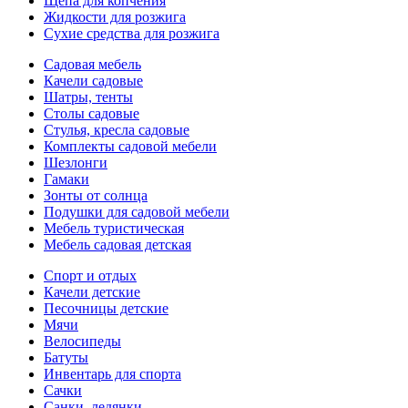
Щепа для копчения
Жидкости для розжига
Сухие средства для розжига
Садовая мебель
Качели садовые
Шатры, тенты
Столы садовые
Стулья, кресла садовые
Комплекты садовой мебели
Шезлонги
Гамаки
Зонты от солнца
Подушки для садовой мебели
Мебель туристическая
Мебель садовая детская
Спорт и отдых
Качели детские
Песочницы детские
Мячи
Велосипеды
Батуты
Инвентарь для спорта
Сачки
Санки, ледянки