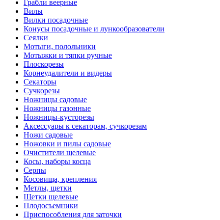
Грабли веерные
Вилы
Вилки посадочные
Конусы посадочные и лункообразователи
Сеялки
Мотыги, полольники
Мотыжки и тяпки ручные
Плоскорезы
Корнеудалители и видеры
Секаторы
Сучкорезы
Ножницы садовые
Ножницы газонные
Ножницы-кусторезы
Аксессуары к секаторам, сучкорезам
Ножи садовые
Ножовки и пилы садовые
Очистители щелевые
Косы, наборы косца
Серпы
Косовища, крепления
Метлы, щетки
Щетки щелевые
Плодосъемники
Приспособления для заточки