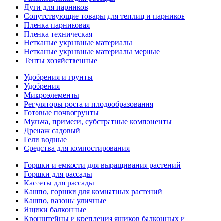
Дуги для парников
Сопутствующие товары для теплиц и парников
Пленка парниковая
Пленка техническая
Нетканые укрывные материалы
Нетканые укрывные материалы мерные
Тенты хозяйственные
Удобрения и грунты
Удобрения
Микроэлементы
Регуляторы роста и плодообразования
Готовые почвогрунты
Мульча, примеси, субстратные компоненты
Дренаж садовый
Гели водные
Средства для компостирования
Горшки и емкости для выращивания растений
Горшки для рассады
Кассеты для рассады
Кашпо, горшки для комнатных растений
Кашпо, вазоны уличные
Ящики балконные
Кронштейны и крепления ящиков балконных и