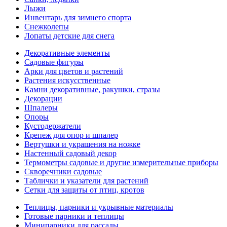
Лыжи
Инвентарь для зимнего спорта
Снежколепы
Лопаты детские для снега
Декоративные элементы
Садовые фигуры
Арки для цветов и растений
Растения искусственные
Камни декоративные, ракушки, стразы
Декорации
Шпалеры
Опоры
Кустодержатели
Крепеж для опор и шпалер
Вертушки и украшения на ножке
Настенный садовый декор
Термометры садовые и другие измерительные приборы
Скворечники садовые
Таблички и указатели для растений
Сетки для защиты от птиц, кротов
Теплицы, парники и укрывные материалы
Готовые парники и теплицы
Минипарники для рассады