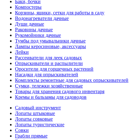
Баки, бочки
Компостеры
Корзины, ящики, сетки для работы в саду
Водонагреватели дачные
Души дачные
Раковины дачные
Рукомойники дачные
Тумбы под умывальники дачные
Лампы керосиновые, аксессуары
Лейки
Рассеиватели для леек садовых
Опрыскиватели и распылители
Оросители для горшечных растений
Насадки для опрыскивателей
Комплекты ремонтные для садовых опрыскивателей
Сумки, тележки хозяйственные
Товары для хранения садового инвентаря
Кремы и бальзамы для садоводов
Садовый инструмент
Лопаты штыковые
Лопаты совковые
Лопаты туристические
Совки
Грабли прямые