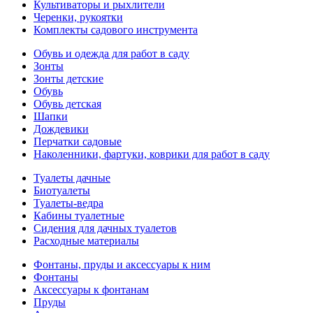
Культиваторы и рыхлители
Черенки, рукоятки
Комплекты садового инструмента
Обувь и одежда для работ в саду
Зонты
Зонты детские
Обувь
Обувь детская
Шапки
Дождевики
Перчатки садовые
Наколенники, фартуки, коврики для работ в саду
Туалеты дачные
Биотуалеты
Туалеты-ведра
Кабины туалетные
Сидения для дачных туалетов
Расходные материалы
Фонтаны, пруды и аксессуары к ним
Фонтаны
Аксессуары к фонтанам
Пруды