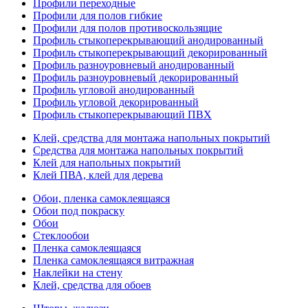
Профили переходные
Профили для полов гибкие
Профили для полов противоскользящие
Профиль стыкоперекрывающий анодированный
Профиль стыкоперекрывающий декорированный
Профиль разноуровневый анодированный
Профиль разноуровневый декорированный
Профиль угловой анодированный
Профиль угловой декорированный
Профиль стыкоперекрывающий ПВХ
Клей, средства для монтажа напольных покрытий
Средства для монтажа напольных покрытий
Клей для напольных покрытий
Клей ПВА, клей для дерева
Обои, пленка самоклеящаяся
Обои под покраску
Обои
Стеклообои
Пленка самоклеящаяся
Пленка самоклеящаяся витражная
Наклейки на стену
Клей, средства для обоев