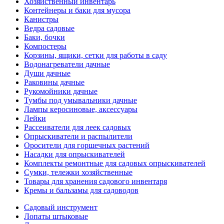
Хозяйственный инвентарь
Контейнеры и баки для мусора
Канистры
Ведра садовые
Баки, бочки
Компостеры
Корзины, ящики, сетки для работы в саду
Водонагреватели дачные
Души дачные
Раковины дачные
Рукомойники дачные
Тумбы под умывальники дачные
Лампы керосиновые, аксессуары
Лейки
Рассеиватели для леек садовых
Опрыскиватели и распылители
Оросители для горшечных растений
Насадки для опрыскивателей
Комплекты ремонтные для садовых опрыскивателей
Сумки, тележки хозяйственные
Товары для хранения садового инвентаря
Кремы и бальзамы для садоводов
Садовый инструмент
Лопаты штыковые