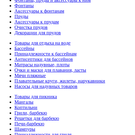
Фонтаны, пруды и аксессуары к ним
Фонтаны
Аксессуары к фонтанам
Пруды
Аксессуары к прудам
Очистка прудов
Декорации для прудов
Товары для отдыха на воде
Бассейны
Принадлежности к бассейнам
Антисептики для бассейнов
Матраcы надувные, плоты
Очки и маски для плавания, ласты
Мячи пляжные
Плавательные круги, жилеты, нарукавники
Насосы для надувных товаров
Товары для пикника
Мангалы
Коптильни
Грили, барбекю
Решетки для барбекю
Печи-барбекю
Шампуры
Принадлежности для гриля