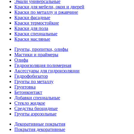
Эмали универсальные
Краски для мебели, окон и дверей
Краски по металлу и ржавчине
Краски фасадные
Краски термостойкие
Краски для пола
Краски специальные
Краски масляные
Грунты, пропитки, олифы
Мастики и праймеры
Олифа
Гидроизоляция полимерная
Аксессуары для гидроизоляции
Гидрофобизатор
Грунты по металлу
Грунтовка
Бетонконтакт
Добавки специальные
Стекло жидкое
Средства биоцидные
Грунты аэрозольные
Декоративные покрытия
Покрытия декоративные