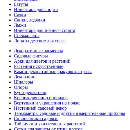
Батуты
Инвентарь для спорта
Сачки
Санки, ледянки
Лыжи
Инвентарь для зимнего спорта
Снежколепы
Лопаты детские для снега
Декоративные элементы
Садовые фигуры
Арки для цветов и растений
Растения искусственные
Камни декоративные, ракушки, стразы
Декорации
Шпалеры
Опоры
Кустодержатели
Крепеж для опор и шпалер
Вертушки и украшения на ножке
Настенный садовый декор
Термометры садовые и другие измерительные приборы
Скворечники садовые
Таблички и указатели для растений
Сетки для защиты от птиц, кротов