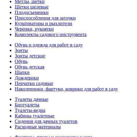
Метлы, щетки
Щетки щелевые
Плодосъемники
Приспособления для заточки
Культиваторы и рыхлители
Черенки, рукоятки
Комплекты садового инструмента
Обувь и одежда для работ в саду
Зонты
Зонты детские
Обувь
Обувь детская
Шапки
Дождевики
Перчатки садовые
Наколенники, фартуки, коврики для работ в саду
Туалеты дачные
Биотуалеты
Туалеты-ведра
Кабины туалетные
Сидения для дачных туалетов
Расходные материалы