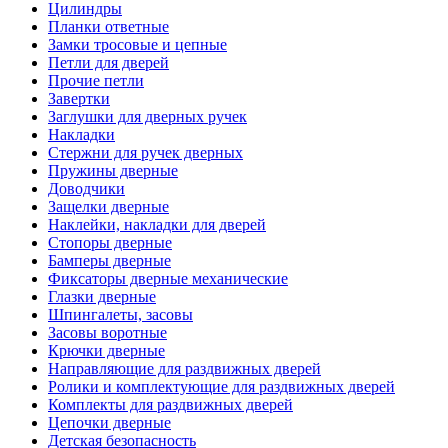
Цилиндры
Планки ответные
Замки тросовые и цепные
Петли для дверей
Прочие петли
Завертки
Заглушки для дверных ручек
Накладки
Стержни для ручек дверных
Пружины дверные
Доводчики
Защелки дверные
Наклейки, накладки для дверей
Стопоры дверные
Бамперы дверные
Фиксаторы дверные механические
Глазки дверные
Шпингалеты, засовы
Засовы воротные
Крючки дверные
Направляющие для раздвижных дверей
Ролики и комплектующие для раздвижных дверей
Комплекты для раздвижных дверей
Цепочки дверные
Детская безопасность