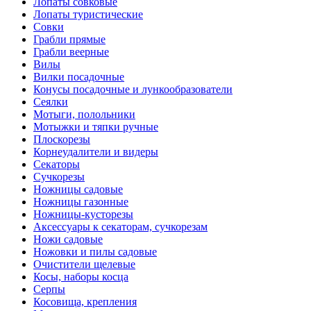
Лопаты совковые
Лопаты туристические
Совки
Грабли прямые
Грабли веерные
Вилы
Вилки посадочные
Конусы посадочные и лункообразователи
Сеялки
Мотыги, полольники
Мотыжки и тяпки ручные
Плоскорезы
Корнеудалители и видеры
Секаторы
Сучкорезы
Ножницы садовые
Ножницы газонные
Ножницы-кусторезы
Аксессуары к секаторам, сучкорезам
Ножи садовые
Ножовки и пилы садовые
Очистители щелевые
Косы, наборы косца
Серпы
Косовища, крепления