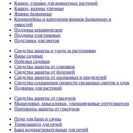
Кашпо, горшки для комнатных растений
Кашпо, вазоны уличные
Ящики балконные
Кронштейны и крепления ящиков балконных и
емкостей
Поддоны керамические
Поддоны пластиковые
Подставки для цветов
Средства защиты и ухода за растениями
Вары садовые
Побелки садовые
Средства защиты от сорняков
Средства защиты от болезней
Средства защиты от насекомых и вредителей
Средства сохранения свежести срезанных цветов и елок
Подвязки для растений
Средства защиты от грызунов
Мышеловки, крысоловки, ультразвуковые отпугиватели
Препараты защиты от грызунов
Печи для бани и сауны
Термозащита для печей
Баки водонагревательные для печей