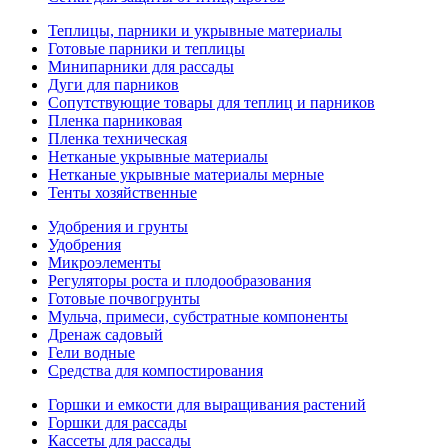
Теплицы, парники и укрывные материалы
Готовые парники и теплицы
Минипарники для рассады
Дуги для парников
Сопутствующие товары для теплиц и парников
Пленка парниковая
Пленка техническая
Нетканые укрывные материалы
Нетканые укрывные материалы мерные
Тенты хозяйственные
Удобрения и грунты
Удобрения
Микроэлементы
Регуляторы роста и плодообразования
Готовые почвогрунты
Мульча, примеси, субстратные компоненты
Дренаж садовый
Гели водные
Средства для компостирования
Горшки и емкости для выращивания растений
Горшки для рассады
Кассеты для рассады