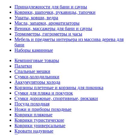
Принадлежности для бани и сауны
Коврики, шапочки, рукавицы, тапочки
Ушаты, ковши, ведра
Масла, запарки, ароматизаторы
Веники, массажеры для бани и сауны
Термометры, гигрометры и часы
Мебель и предметы интерьера из массива дерева для
бани
Наборы каминные
Кемпинговые товары
Палатки
Спальные мешки
Сумки-холодильники
Аккумуляторы холода
Корзины плетеные и корзины для пикника
Сумки для пляжа и покупок
Сумки дорожные, спортивные, рюкзаки
Посуда походная
Ножи и приборы походные
Коврики пляжные
Коврики туристические
Коврики универсальные
Кровати надувные