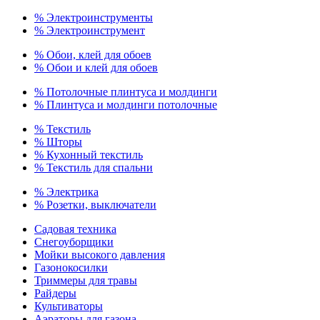
% Электроинструменты
% Электроинструмент
% Обои, клей для обоев
% Обои и клей для обоев
% Потолочные плинтуса и молдинги
% Плинтуса и молдинги потолочные
% Текстиль
% Шторы
% Кухонный текстиль
% Текстиль для спальни
% Электрика
% Розетки, выключатели
Садовая техника
Снегоуборщики
Мойки высокого давления
Газонокосилки
Триммеры для травы
Райдеры
Культиваторы
Аэраторы для газона