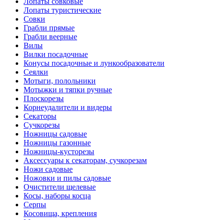
Лопаты совковые
Лопаты туристические
Совки
Грабли прямые
Грабли веерные
Вилы
Вилки посадочные
Конусы посадочные и лункообразователи
Сеялки
Мотыги, полольники
Мотыжки и тяпки ручные
Плоскорезы
Корнеудалители и видеры
Секаторы
Сучкорезы
Ножницы садовые
Ножницы газонные
Ножницы-кусторезы
Аксессуары к секаторам, сучкорезам
Ножи садовые
Ножовки и пилы садовые
Очистители щелевые
Косы, наборы косца
Серпы
Косовища, крепления