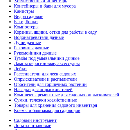
Хозяйственный инвентарь
Контейнеры и баки для мусора
Канистры
Ведра садовые
Баки, бочки
Компостеры
Корзины, ящики, сетки для работы в саду
Водонагреватели дачные
Души дачные
Раковины дачные
Рукомойники дачные
Тумбы под умывальники дачные
Лампы керосиновые, аксессуары
Лейки
Рассеиватели для леек садовых
Опрыскиватели и распылители
Оросители для горшечных растений
Насадки для опрыскивателей
Комплекты ремонтные для садовых опрыскивателей
Сумки, тележки хозяйственные
Товары для хранения садового инвентаря
Кремы и бальзамы для садоводов
Садовый инструмент
Лопаты штыковые