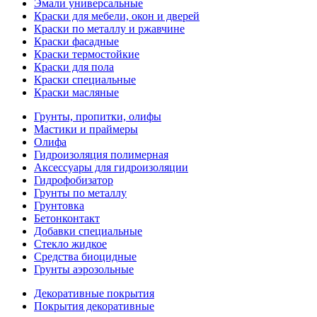
Эмали универсальные
Краски для мебели, окон и дверей
Краски по металлу и ржавчине
Краски фасадные
Краски термостойкие
Краски для пола
Краски специальные
Краски масляные
Грунты, пропитки, олифы
Мастики и праймеры
Олифа
Гидроизоляция полимерная
Аксессуары для гидроизоляции
Гидрофобизатор
Грунты по металлу
Грунтовка
Бетонконтакт
Добавки специальные
Стекло жидкое
Средства биоцидные
Грунты аэрозольные
Декоративные покрытия
Покрытия декоративные