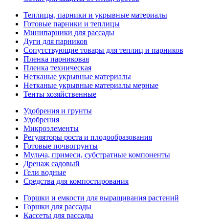
Теплицы, парники и укрывные материалы
Готовые парники и теплицы
Минипарники для рассады
Дуги для парников
Сопутствующие товары для теплиц и парников
Пленка парниковая
Пленка техническая
Нетканые укрывные материалы
Нетканые укрывные материалы мерные
Тенты хозяйственные
Удобрения и грунты
Удобрения
Микроэлементы
Регуляторы роста и плодообразования
Готовые почвогрунты
Мульча, примеси, субстратные компоненты
Дренаж садовый
Гели водные
Средства для компостирования
Горшки и емкости для выращивания растений
Горшки для рассады
Кассеты для рассады