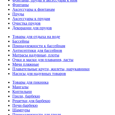
Фонтаны, пруды и аксессуары к ним
Фонтаны
Аксессуары к фонтанам
Пруды
Аксессуары к прудам
Очистка прудов
Декорации для прудов
Товары для отдыха на воде
Бассейны
Принадлежности к бассейнам
Антисептики для бассейнов
Матраcы надувные, плоты
Очки и маски для плавания, ласты
Мячи пляжные
Плавательные круги, жилеты, нарукавники
Насосы для надувных товаров
Товары для пикника
Мангалы
Коптильни
Грили, барбекю
Решетки для барбекю
Печи-барбекю
Шампуры
Принадлежности для гриля