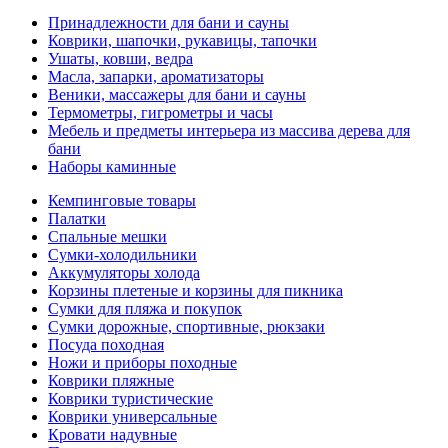
Принадлежности для бани и сауны
Коврики, шапочки, рукавицы, тапочки
Ушаты, ковши, ведра
Масла, запарки, ароматизаторы
Веники, массажеры для бани и сауны
Термометры, гигрометры и часы
Мебель и предметы интерьера из массива дерева для
бани
Наборы каминные
Кемпинговые товары
Палатки
Спальные мешки
Сумки-холодильники
Аккумуляторы холода
Корзины плетеные и корзины для пикника
Сумки для пляжа и покупок
Сумки дорожные, спортивные, рюкзаки
Посуда походная
Ножи и приборы походные
Коврики пляжные
Коврики туристические
Коврики универсальные
Кровати надувные