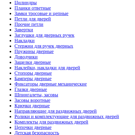
Цилиндры
Планки ответные
Замки тросовые и цепные
Петли для дверей
Прочие петли
Завертки
Заглушки для дверных ручек
Накладки
Стержни для ручек дверных
Пружины дверные
Доводчики
Защелки дверные
Наклейки, накладки для дверей
Стопоры дверные
Бамперы дверные
Фиксаторы дверные механические
Глазки дверные
Шпингалеты, засовы
Засовы воротные
Крючки дверные
Направляющие для раздвижных дверей
Ролики и комплектующие для раздвижных дверей
Комплекты для раздвижных дверей
Цепочки дверные
Детская безопасность