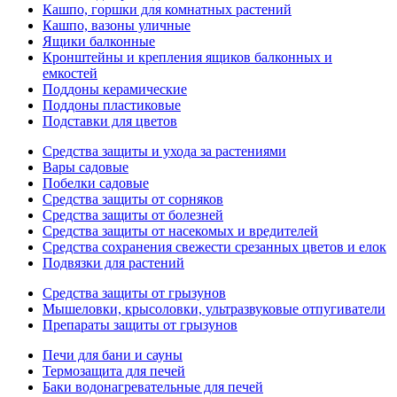
Кашпо, горшки для комнатных растений
Кашпо, вазоны уличные
Ящики балконные
Кронштейны и крепления ящиков балконных и
емкостей
Поддоны керамические
Поддоны пластиковые
Подставки для цветов
Средства защиты и ухода за растениями
Вары садовые
Побелки садовые
Средства защиты от сорняков
Средства защиты от болезней
Средства защиты от насекомых и вредителей
Средства сохранения свежести срезанных цветов и елок
Подвязки для растений
Средства защиты от грызунов
Мышеловки, крысоловки, ультразвуковые отпугиватели
Препараты защиты от грызунов
Печи для бани и сауны
Термозащита для печей
Баки водонагревательные для печей