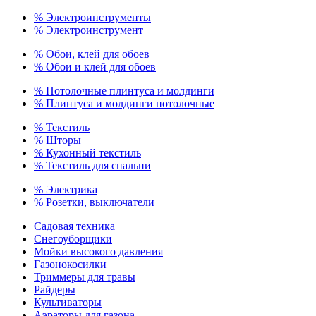
% Электроинструменты
% Электроинструмент
% Обои, клей для обоев
% Обои и клей для обоев
% Потолочные плинтуса и молдинги
% Плинтуса и молдинги потолочные
% Текстиль
% Шторы
% Кухонный текстиль
% Текстиль для спальни
% Электрика
% Розетки, выключатели
Садовая техника
Снегоуборщики
Мойки высокого давления
Газонокосилки
Триммеры для травы
Райдеры
Культиваторы
Аэраторы для газона