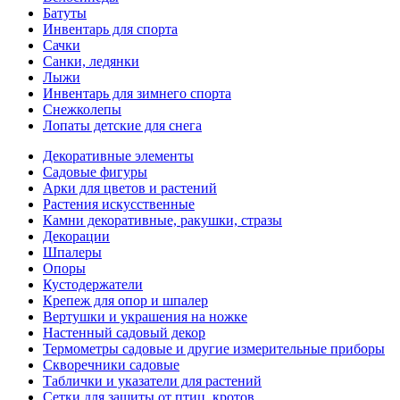
Батуты
Инвентарь для спорта
Сачки
Санки, ледянки
Лыжи
Инвентарь для зимнего спорта
Снежколепы
Лопаты детские для снега
Декоративные элементы
Садовые фигуры
Арки для цветов и растений
Растения искусственные
Камни декоративные, ракушки, стразы
Декорации
Шпалеры
Опоры
Кустодержатели
Крепеж для опор и шпалер
Вертушки и украшения на ножке
Настенный садовый декор
Термометры садовые и другие измерительные приборы
Скворечники садовые
Таблички и указатели для растений
Сетки для защиты от птиц, кротов