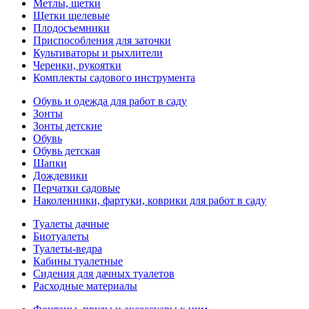
Метлы, щетки
Щетки щелевые
Плодосъемники
Приспособления для заточки
Культиваторы и рыхлители
Черенки, рукоятки
Комплекты садового инструмента
Обувь и одежда для работ в саду
Зонты
Зонты детские
Обувь
Обувь детская
Шапки
Дождевики
Перчатки садовые
Наколенники, фартуки, коврики для работ в саду
Туалеты дачные
Биотуалеты
Туалеты-ведра
Кабины туалетные
Сидения для дачных туалетов
Расходные материалы