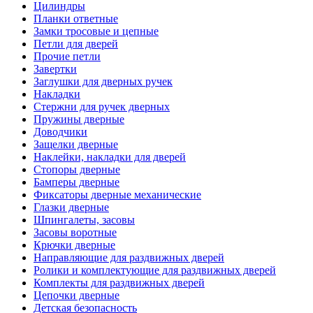
Цилиндры
Планки ответные
Замки тросовые и цепные
Петли для дверей
Прочие петли
Завертки
Заглушки для дверных ручек
Накладки
Стержни для ручек дверных
Пружины дверные
Доводчики
Защелки дверные
Наклейки, накладки для дверей
Стопоры дверные
Бамперы дверные
Фиксаторы дверные механические
Глазки дверные
Шпингалеты, засовы
Засовы воротные
Крючки дверные
Направляющие для раздвижных дверей
Ролики и комплектующие для раздвижных дверей
Комплекты для раздвижных дверей
Цепочки дверные
Детская безопасность