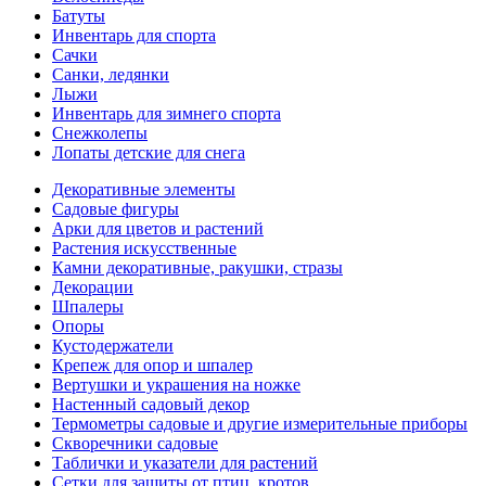
Батуты
Инвентарь для спорта
Сачки
Санки, ледянки
Лыжи
Инвентарь для зимнего спорта
Снежколепы
Лопаты детские для снега
Декоративные элементы
Садовые фигуры
Арки для цветов и растений
Растения искусственные
Камни декоративные, ракушки, стразы
Декорации
Шпалеры
Опоры
Кустодержатели
Крепеж для опор и шпалер
Вертушки и украшения на ножке
Настенный садовый декор
Термометры садовые и другие измерительные приборы
Скворечники садовые
Таблички и указатели для растений
Сетки для защиты от птиц, кротов