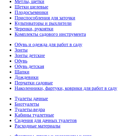
Метлы, щетки
Щетки щелевые
Плодосъемники
Приспособления для заточки
Культиваторы и рыхлители
Черенки, рукоятки
Комплекты садового инструмента
Обувь и одежда для работ в саду
Зонты
Зонты детские
Обувь
Обувь детская
Шапки
Дождевики
Перчатки садовые
Наколенники, фартуки, коврики для работ в саду
Туалеты дачные
Биотуалеты
Туалеты-ведра
Кабины туалетные
Сидения для дачных туалетов
Расходные материалы