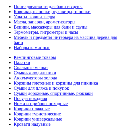
Принадлежности для бани и сауны
Коврики, шапочки, рукавицы, тапочки
Ушаты, ковши, ведра
Масла, запарки, ароматизаторы
Веники, массажеры для бани и сауны
Термометры, гигрометры и часы
Мебель и предметы интерьера из массива дерева для
бани
Наборы каминные
Кемпинговые товары
Палатки
Спальные мешки
Сумки-холодильники
Аккумуляторы холода
Корзины плетеные и корзины для пикника
Сумки для пляжа и покупок
Сумки дорожные, спортивные, рюкзаки
Посуда походная
Ножи и приборы походные
Коврики пляжные
Коврики туристические
Коврики универсальные
Кровати надувные