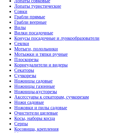
Лопаты совковые
Лопаты туристические
Совки
Грабли прямые
Грабли веерные
Вилы
Вилки посадочные
Конусы посадочные и лункообразователи
Сеялки
Мотыги, полольники
Мотыжки и тяпки ручные
Плоскорезы
Корнеудалители и видеры
Секаторы
Сучкорезы
Ножницы садовые
Ножницы газонные
Ножницы-кусторезы
Аксессуары к секаторам, сучкорезам
Ножи садовые
Ножовки и пилы садовые
Очистители щелевые
Косы, наборы косца
Серпы
Косовища, крепления