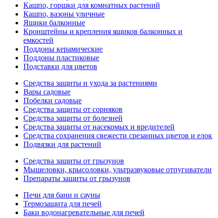
Кашпо, горшки для комнатных растений
Кашпо, вазоны уличные
Ящики балконные
Кронштейны и крепления ящиков балконных и
емкостей
Поддоны керамические
Поддоны пластиковые
Подставки для цветов
Средства защиты и ухода за растениями
Вары садовые
Побелки садовые
Средства защиты от сорняков
Средства защиты от болезней
Средства защиты от насекомых и вредителей
Средства сохранения свежести срезанных цветов и елок
Подвязки для растений
Средства защиты от грызунов
Мышеловки, крысоловки, ультразвуковые отпугиватели
Препараты защиты от грызунов
Печи для бани и сауны
Термозащита для печей
Баки водонагревательные для печей