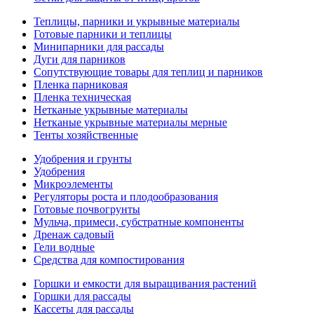
Теплицы, парники и укрывные материалы
Готовые парники и теплицы
Минипарники для рассады
Дуги для парников
Сопутствующие товары для теплиц и парников
Пленка парниковая
Пленка техническая
Нетканые укрывные материалы
Нетканые укрывные материалы мерные
Тенты хозяйственные
Удобрения и грунты
Удобрения
Микроэлементы
Регуляторы роста и плодообразования
Готовые почвогрунты
Мульча, примеси, субстратные компоненты
Дренаж садовый
Гели водные
Средства для компостирования
Горшки и емкости для выращивания растений
Горшки для рассады
Кассеты для рассады