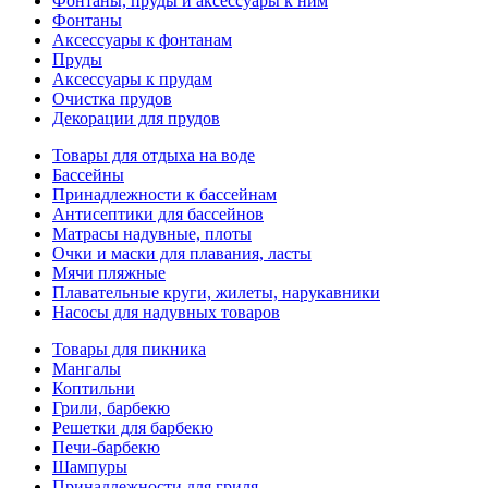
Фонтаны, пруды и аксессуары к ним
Фонтаны
Аксессуары к фонтанам
Пруды
Аксессуары к прудам
Очистка прудов
Декорации для прудов
Товары для отдыха на воде
Бассейны
Принадлежности к бассейнам
Антисептики для бассейнов
Матраcы надувные, плоты
Очки и маски для плавания, ласты
Мячи пляжные
Плавательные круги, жилеты, нарукавники
Насосы для надувных товаров
Товары для пикника
Мангалы
Коптильни
Грили, барбекю
Решетки для барбекю
Печи-барбекю
Шампуры
Принадлежности для гриля