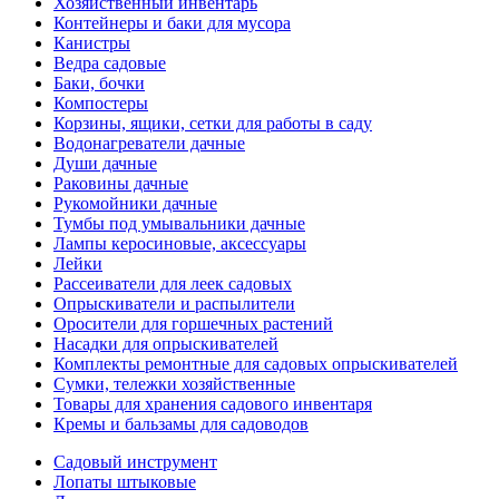
Хозяйственный инвентарь
Контейнеры и баки для мусора
Канистры
Ведра садовые
Баки, бочки
Компостеры
Корзины, ящики, сетки для работы в саду
Водонагреватели дачные
Души дачные
Раковины дачные
Рукомойники дачные
Тумбы под умывальники дачные
Лампы керосиновые, аксессуары
Лейки
Рассеиватели для леек садовых
Опрыскиватели и распылители
Оросители для горшечных растений
Насадки для опрыскивателей
Комплекты ремонтные для садовых опрыскивателей
Сумки, тележки хозяйственные
Товары для хранения садового инвентаря
Кремы и бальзамы для садоводов
Садовый инструмент
Лопаты штыковые