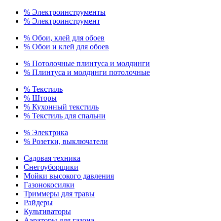
% Электроинструменты
% Электроинструмент
% Обои, клей для обоев
% Обои и клей для обоев
% Потолочные плинтуса и молдинги
% Плинтуса и молдинги потолочные
% Текстиль
% Шторы
% Кухонный текстиль
% Текстиль для спальни
% Электрика
% Розетки, выключатели
Садовая техника
Снегоуборщики
Мойки высокого давления
Газонокосилки
Триммеры для травы
Райдеры
Культиваторы
Аэраторы для газона