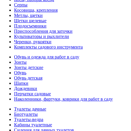
Серпы
Косовища, крепления
Метлы, щетки
Щетки щелевые
Плодосъемники
Приспособления для заточки
Культиваторы и рыхлители
Черенки, рукоятки
Комплекты садового инструмента
Обувь и одежда для работ в саду
Зонты
Зонты детские
Обувь
Обувь детская
Шапки
Дождевики
Перчатки садовые
Наколенники, фартуки, коврики для работ в саду
Туалеты дачные
Биотуалеты
Туалеты-ведра
Кабины туалетные
Сидения для дачных туалетов