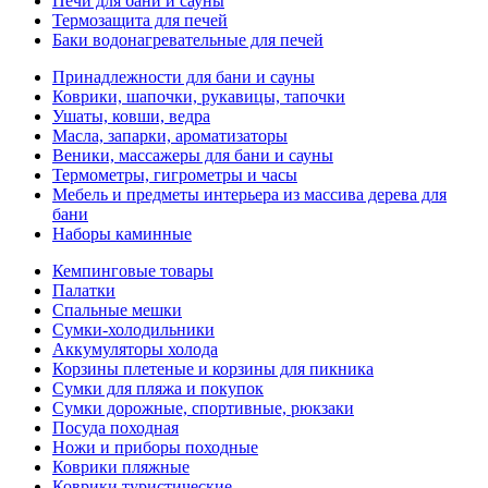
Печи для бани и сауны
Термозащита для печей
Баки водонагревательные для печей
Принадлежности для бани и сауны
Коврики, шапочки, рукавицы, тапочки
Ушаты, ковши, ведра
Масла, запарки, ароматизаторы
Веники, массажеры для бани и сауны
Термометры, гигрометры и часы
Мебель и предметы интерьера из массива дерева для
бани
Наборы каминные
Кемпинговые товары
Палатки
Спальные мешки
Сумки-холодильники
Аккумуляторы холода
Корзины плетеные и корзины для пикника
Сумки для пляжа и покупок
Сумки дорожные, спортивные, рюкзаки
Посуда походная
Ножи и приборы походные
Коврики пляжные
Коврики туристические