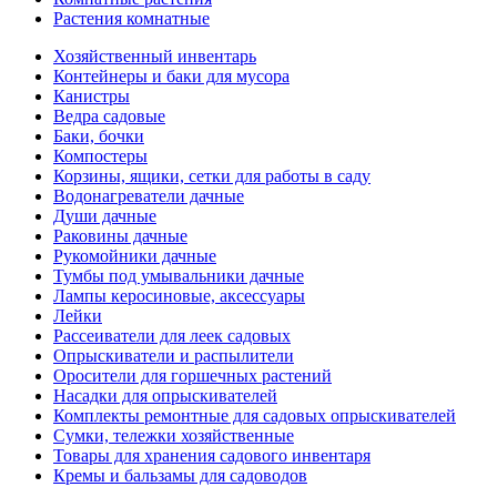
Растения комнатные
Хозяйственный инвентарь
Контейнеры и баки для мусора
Канистры
Ведра садовые
Баки, бочки
Компостеры
Корзины, ящики, сетки для работы в саду
Водонагреватели дачные
Души дачные
Раковины дачные
Рукомойники дачные
Тумбы под умывальники дачные
Лампы керосиновые, аксессуары
Лейки
Рассеиватели для леек садовых
Опрыскиватели и распылители
Оросители для горшечных растений
Насадки для опрыскивателей
Комплекты ремонтные для садовых опрыскивателей
Сумки, тележки хозяйственные
Товары для хранения садового инвентаря
Кремы и бальзамы для садоводов