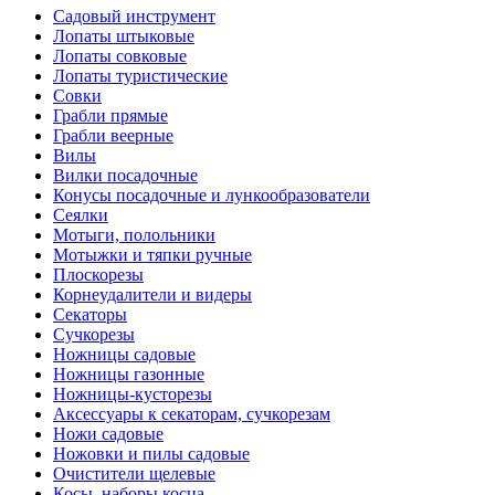
Садовый инструмент
Лопаты штыковые
Лопаты совковые
Лопаты туристические
Совки
Грабли прямые
Грабли веерные
Вилы
Вилки посадочные
Конусы посадочные и лункообразователи
Сеялки
Мотыги, полольники
Мотыжки и тяпки ручные
Плоскорезы
Корнеудалители и видеры
Секаторы
Сучкорезы
Ножницы садовые
Ножницы газонные
Ножницы-кусторезы
Аксессуары к секаторам, сучкорезам
Ножи садовые
Ножовки и пилы садовые
Очистители щелевые
Косы, наборы косца