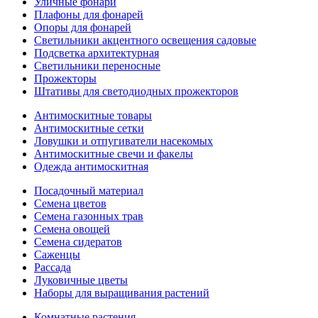
Уличные фонари
Плафоны для фонарей
Опоры для фонарей
Светильники акцентного освещения садовые
Подсветка архитектурная
Светильники переносные
Прожекторы
Штативы для светодиодных прожекторов
Антимоскитные товары
Антимоскитные сетки
Ловушки и отпугиватели насекомых
Антимоскитные свечи и факелы
Одежда антимоскитная
Посадочный материал
Семена цветов
Семена газонных трав
Семена овощей
Семена сидератов
Саженцы
Рассада
Луковичные цветы
Наборы для выращивания растений
Комнатные растения