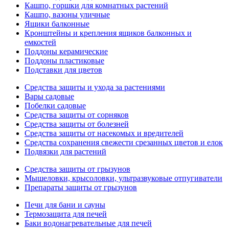
Кашпо, горшки для комнатных растений
Кашпо, вазоны уличные
Ящики балконные
Кронштейны и крепления ящиков балконных и
емкостей
Поддоны керамические
Поддоны пластиковые
Подставки для цветов
Средства защиты и ухода за растениями
Вары садовые
Побелки садовые
Средства защиты от сорняков
Средства защиты от болезней
Средства защиты от насекомых и вредителей
Средства сохранения свежести срезанных цветов и елок
Подвязки для растений
Средства защиты от грызунов
Мышеловки, крысоловки, ультразвуковые отпугиватели
Препараты защиты от грызунов
Печи для бани и сауны
Термозащита для печей
Баки водонагревательные для печей