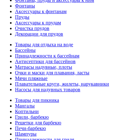
Фонтаны, пруды и аксессуары к ним
Фонтаны
Аксессуары к фонтанам
Пруды
Аксессуары к прудам
Очистка прудов
Декорации для прудов
Товары для отдыха на воде
Бассейны
Принадлежности к бассейнам
Антисептики для бассейнов
Матраcы надувные, плоты
Очки и маски для плавания, ласты
Мячи пляжные
Плавательные круги, жилеты, нарукавники
Насосы для надувных товаров
Товары для пикника
Мангалы
Коптильни
Грили, барбекю
Решетки для барбекю
Печи-барбекю
Шампуры
Принадлежности для гриля