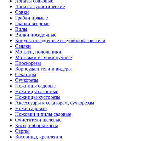
Лопаты совковые
Лопаты туристические
Совки
Грабли прямые
Грабли веерные
Вилы
Вилки посадочные
Конусы посадочные и лункообразователи
Сеялки
Мотыги, полольники
Мотыжки и тяпки ручные
Плоскорезы
Корнеудалители и видеры
Секаторы
Сучкорезы
Ножницы садовые
Ножницы газонные
Ножницы-кусторезы
Аксессуары к секаторам, сучкорезам
Ножи садовые
Ножовки и пилы садовые
Очистители щелевые
Косы, наборы косца
Серпы
Косовища, крепления