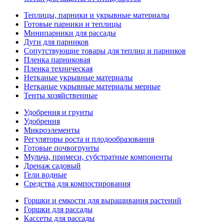
Теплицы, парники и укрывные материалы
Готовые парники и теплицы
Минипарники для рассады
Дуги для парников
Сопутствующие товары для теплиц и парников
Пленка парниковая
Пленка техническая
Нетканые укрывные материалы
Нетканые укрывные материалы мерные
Тенты хозяйственные
Удобрения и грунты
Удобрения
Микроэлементы
Регуляторы роста и плодообразования
Готовые почвогрунты
Мульча, примеси, субстратные компоненты
Дренаж садовый
Гели водные
Средства для компостирования
Горшки и емкости для выращивания растений
Горшки для рассады
Кассеты для рассады