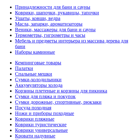
Принадлежности для бани и сауны
Коврики, шапочки, рукавицы, тапочки
Ушаты, ковши, ведра
Масла, запарки, ароматизаторы
Веники, массажеры для бани и сауны
Термометры, гигрометры и часы
Мебель и предметы интерьера из массива дерева для
бани
Наборы каминные
Кемпинговые товары
Палатки
Спальные мешки
Сумки-холодильники
Аккумуляторы холода
Корзины плетеные и корзины для пикника
Сумки для пляжа и покупок
Сумки дорожные, спортивные, рюкзаки
Посуда походная
Ножи и приборы походные
Коврики пляжные
Коврики туристические
Коврики универсальные
Кровати надувные