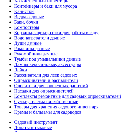
Хозяйственный инвентарь
Контейнеры и баки для мусора
Канистры
Ведра садовые
Баки, бочки
Компостеры
Корзины, ящики, сетки для работы в саду
Водонагреватели дачные
Души дачные
Раковины дачные
Рукомойники дачные
Тумбы под умывальники дачные
Лампы керосиновые, аксессуары
Лейки
Рассеиватели для леек садовых
Опрыскиватели и распылители
Оросители для горшечных растений
Насадки для опрыскивателей
Комплекты ремонтные для садовых опрыскивателей
Сумки, тележки хозяйственные
Товары для хранения садового инвентаря
Кремы и бальзамы для садоводов
Садовый инструмент
Лопаты штыковые