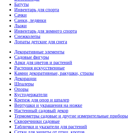
Батуты
Инвентарь для спорта
Сачки
Санки, ледянки
Лыжи
Инвентарь для зимнего спорта
Снежколепы
Лопаты детские для снега
Декоративные элементы
Садовые фигуры
Арки для цветов и растений
Растения искусственные
Камни декоративные, ракушки, стразы
Декорации
Шпалеры
Опоры
Кустодержатели
Крепеж для опор и шпалер
Вертушки и украшения на ножке
Настенный садовый декор
Термометры садовые и другие измерительные приборы
Скворечники садовые
Таблички и указатели для растений
Сетки для защиты от птиц, кротов