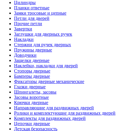
Цилиндры
Планки ответные
Замки тросовые и цепные
Петли для дверей
Прочие петли
Завертки
Заглушки для дверных ручек
Накладки
Стержни для ручек дверных
Пружины дверные
Доводчики
Защелки дверные
Наклейки, накладки для дверей
Стопоры дверные
Бамперы дверные
Фиксаторы дверные механические
Глазки дверные
Шпингалеты, засовы
Засовы воротные
Крючки дверные
Направляющие для раздвижных дверей
Ролики и комплектующие для раздвижных дверей
Комплекты для раздвижных дверей
Цепочки дверные
Детская безопасность