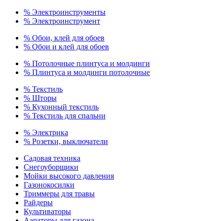
% Электроинструменты
% Электроинструмент
% Обои, клей для обоев
% Обои и клей для обоев
% Потолочные плинтуса и молдинги
% Плинтуса и молдинги потолочные
% Текстиль
% Шторы
% Кухонный текстиль
% Текстиль для спальни
% Электрика
% Розетки, выключатели
Садовая техника
Снегоуборщики
Мойки высокого давления
Газонокосилки
Триммеры для травы
Райдеры
Культиваторы
Аэраторы для газона