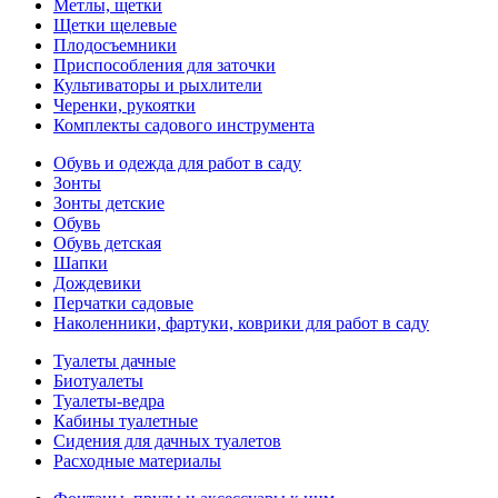
Метлы, щетки
Щетки щелевые
Плодосъемники
Приспособления для заточки
Культиваторы и рыхлители
Черенки, рукоятки
Комплекты садового инструмента
Обувь и одежда для работ в саду
Зонты
Зонты детские
Обувь
Обувь детская
Шапки
Дождевики
Перчатки садовые
Наколенники, фартуки, коврики для работ в саду
Туалеты дачные
Биотуалеты
Туалеты-ведра
Кабины туалетные
Сидения для дачных туалетов
Расходные материалы