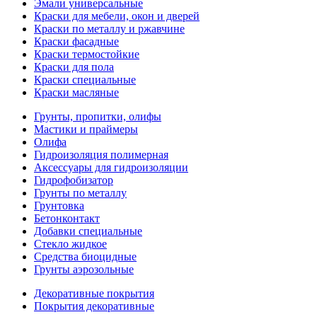
Эмали универсальные
Краски для мебели, окон и дверей
Краски по металлу и ржавчине
Краски фасадные
Краски термостойкие
Краски для пола
Краски специальные
Краски масляные
Грунты, пропитки, олифы
Мастики и праймеры
Олифа
Гидроизоляция полимерная
Аксессуары для гидроизоляции
Гидрофобизатор
Грунты по металлу
Грунтовка
Бетонконтакт
Добавки специальные
Стекло жидкое
Средства биоцидные
Грунты аэрозольные
Декоративные покрытия
Покрытия декоративные