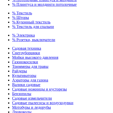
% Плинтуса и молдинги потолочные
% Текстиль
% Шторы
% Кухонный текстиль
% Текстиль для спальни
% Электрика
% Розетки, выключатели
Садовая техника
Снегоуборщики
Мойки высокого давления
Газонокосилки
Триммеры для травы
Райдеры
Культиваторы
Аэраторы для газона
Валики садовые
Садовые ножницы и кусторезы
Бензопилы
Садовые измельчители
Садовые пылесосы и воздуходувки
Мотобуры и ледорубы
Дровоколы