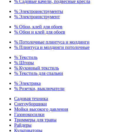
% Садовые качели, подвесные кресла
% Электроинструменты
% Электроинструмент
% Обои, клей для обоев
% Обои и клей для обоев
% Потолочные плинтуса и молдинги
% Плинтуса и молдинги потолочные
% Текстиль
% Шторы
% Кухонный текстиль
% Текстиль для спальни
% Электрика
% Розетки, выключатели
Садовая техника
Снегоуборщики
Мойки высокого давления
Газонокосилки
Триммеры для травы
Райдеры
Культиваторы