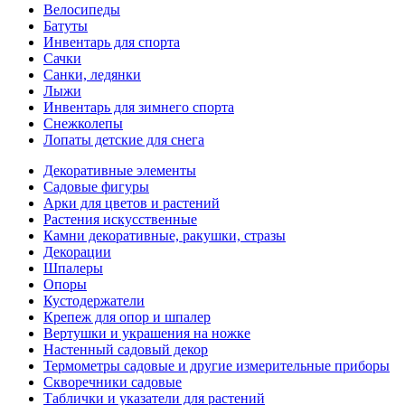
Велосипеды
Батуты
Инвентарь для спорта
Сачки
Санки, ледянки
Лыжи
Инвентарь для зимнего спорта
Снежколепы
Лопаты детские для снега
Декоративные элементы
Садовые фигуры
Арки для цветов и растений
Растения искусственные
Камни декоративные, ракушки, стразы
Декорации
Шпалеры
Опоры
Кустодержатели
Крепеж для опор и шпалер
Вертушки и украшения на ножке
Настенный садовый декор
Термометры садовые и другие измерительные приборы
Скворечники садовые
Таблички и указатели для растений