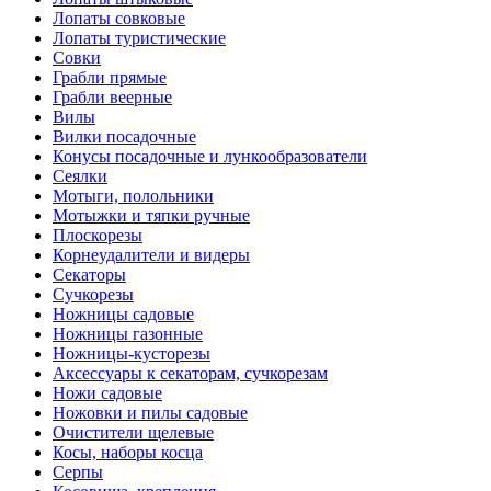
Лопаты совковые
Лопаты туристические
Совки
Грабли прямые
Грабли веерные
Вилы
Вилки посадочные
Конусы посадочные и лункообразователи
Сеялки
Мотыги, полольники
Мотыжки и тяпки ручные
Плоскорезы
Корнеудалители и видеры
Секаторы
Сучкорезы
Ножницы садовые
Ножницы газонные
Ножницы-кусторезы
Аксессуары к секаторам, сучкорезам
Ножи садовые
Ножовки и пилы садовые
Очистители щелевые
Косы, наборы косца
Серпы