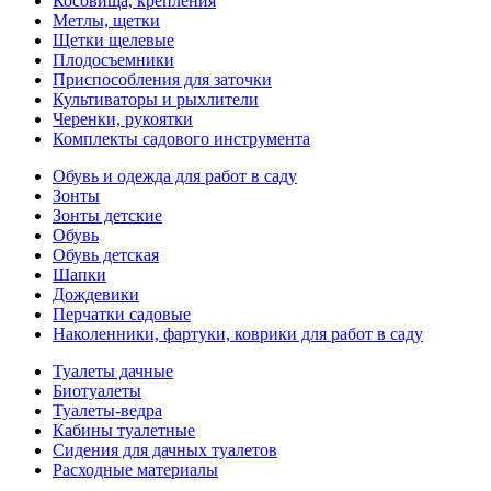
Косовища, крепления
Метлы, щетки
Щетки щелевые
Плодосъемники
Приспособления для заточки
Культиваторы и рыхлители
Черенки, рукоятки
Комплекты садового инструмента
Обувь и одежда для работ в саду
Зонты
Зонты детские
Обувь
Обувь детская
Шапки
Дождевики
Перчатки садовые
Наколенники, фартуки, коврики для работ в саду
Туалеты дачные
Биотуалеты
Туалеты-ведра
Кабины туалетные
Сидения для дачных туалетов
Расходные материалы