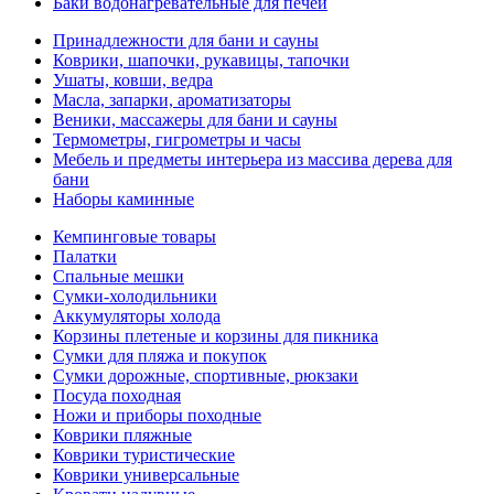
Баки водонагревательные для печей
Принадлежности для бани и сауны
Коврики, шапочки, рукавицы, тапочки
Ушаты, ковши, ведра
Масла, запарки, ароматизаторы
Веники, массажеры для бани и сауны
Термометры, гигрометры и часы
Мебель и предметы интерьера из массива дерева для
бани
Наборы каминные
Кемпинговые товары
Палатки
Спальные мешки
Сумки-холодильники
Аккумуляторы холода
Корзины плетеные и корзины для пикника
Сумки для пляжа и покупок
Сумки дорожные, спортивные, рюкзаки
Посуда походная
Ножи и приборы походные
Коврики пляжные
Коврики туристические
Коврики универсальные