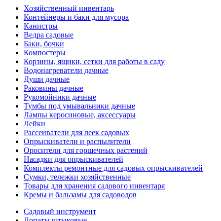
Хозяйственный инвентарь
Контейнеры и баки для мусора
Канистры
Ведра садовые
Баки, бочки
Компостеры
Корзины, ящики, сетки для работы в саду
Водонагреватели дачные
Души дачные
Раковины дачные
Рукомойники дачные
Тумбы под умывальники дачные
Лампы керосиновые, аксессуары
Лейки
Рассеиватели для леек садовых
Опрыскиватели и распылители
Оросители для горшечных растений
Насадки для опрыскивателей
Комплекты ремонтные для садовых опрыскивателей
Сумки, тележки хозяйственные
Товары для хранения садового инвентаря
Кремы и бальзамы для садоводов
Садовый инструмент
Лопаты штыковые