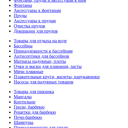
Фонтаны, пруды и аксессуары к ним
Фонтаны
Аксессуары к фонтанам
Пруды
Аксессуары к прудам
Очистка прудов
Декорации для прудов
Товары для отдыха на воде
Бассейны
Принадлежности к бассейнам
Антисептики для бассейнов
Матраcы надувные, плоты
Очки и маски для плавания, ласты
Мячи пляжные
Плавательные круги, жилеты, нарукавники
Насосы для надувных товаров
Товары для пикника
Мангалы
Коптильни
Грили, барбекю
Решетки для барбекю
Печи-барбекю
Шампуры
Принадлежности для гриля