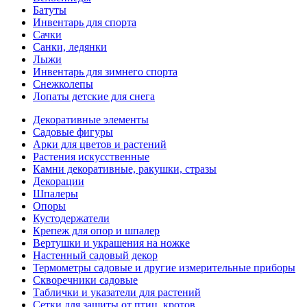
Батуты
Инвентарь для спорта
Сачки
Санки, ледянки
Лыжи
Инвентарь для зимнего спорта
Снежколепы
Лопаты детские для снега
Декоративные элементы
Садовые фигуры
Арки для цветов и растений
Растения искусственные
Камни декоративные, ракушки, стразы
Декорации
Шпалеры
Опоры
Кустодержатели
Крепеж для опор и шпалер
Вертушки и украшения на ножке
Настенный садовый декор
Термометры садовые и другие измерительные приборы
Скворечники садовые
Таблички и указатели для растений
Сетки для защиты от птиц, кротов