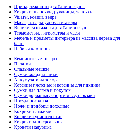
Принадлежности для бани и сауны
Коврики, шапочки, рукавицы, тапочки
Ушаты, ковши, ведра
Масла, запарки, ароматизаторы
Веники, массажеры для бани и сауны
Термометры, гигрометры и часы
Мебель и предметы интерьера из массива дерева для
бани
Наборы каминные
Кемпинговые товары
Палатки
Спальные мешки
Сумки-холодильники
Аккумуляторы холода
Корзины плетеные и корзины для пикника
Сумки для пляжа и покупок
Сумки дорожные, спортивные, рюкзаки
Посуда походная
Ножи и приборы походные
Коврики пляжные
Коврики туристические
Коврики универсальные
Кровати надувные