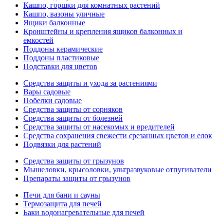
Кашпо, горшки для комнатных растений
Кашпо, вазоны уличные
Ящики балконные
Кронштейны и крепления ящиков балконных и
емкостей
Поддоны керамические
Поддоны пластиковые
Подставки для цветов
Средства защиты и ухода за растениями
Вары садовые
Побелки садовые
Средства защиты от сорняков
Средства защиты от болезней
Средства защиты от насекомых и вредителей
Средства сохранения свежести срезанных цветов и елок
Подвязки для растений
Средства защиты от грызунов
Мышеловки, крысоловки, ультразвуковые отпугиватели
Препараты защиты от грызунов
Печи для бани и сауны
Термозащита для печей
Баки водонагревательные для печей