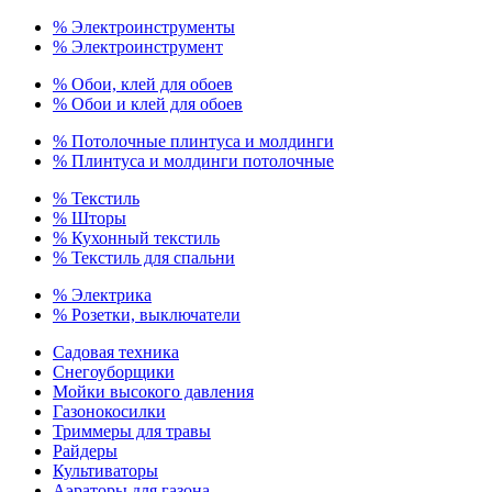
% Электроинструменты
% Электроинструмент
% Обои, клей для обоев
% Обои и клей для обоев
% Потолочные плинтуса и молдинги
% Плинтуса и молдинги потолочные
% Текстиль
% Шторы
% Кухонный текстиль
% Текстиль для спальни
% Электрика
% Розетки, выключатели
Садовая техника
Снегоуборщики
Мойки высокого давления
Газонокосилки
Триммеры для травы
Райдеры
Культиваторы
Аэраторы для газона