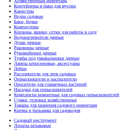
Хозяйственный инвентарь
Контейнеры и баки для мусора
Канистры
Ведра садовые
Баки, бочки
Компостеры
Корзины, ящики, сетки для работы в саду
Водонагреватели дачные
Души дачные
Раковины дачные
Рукомойники дачные
Тумбы под умывальники дачные
Лампы керосиновые, аксессуары
Лейки
Рассеиватели для леек садовых
Опрыскиватели и распылители
Оросители для горшечных растений
Насадки для опрыскивателей
Комплекты ремонтные для садовых опрыскивателей
Сумки, тележки хозяйственные
Товары для хранения садового инвентаря
Кремы и бальзамы для садоводов
Садовый инструмент
Лопаты штыковые