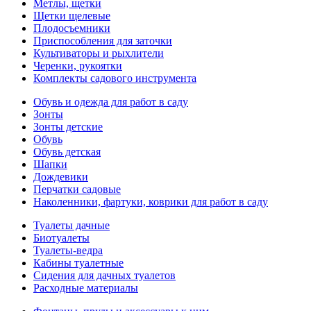
Метлы, щетки
Щетки щелевые
Плодосъемники
Приспособления для заточки
Культиваторы и рыхлители
Черенки, рукоятки
Комплекты садового инструмента
Обувь и одежда для работ в саду
Зонты
Зонты детские
Обувь
Обувь детская
Шапки
Дождевики
Перчатки садовые
Наколенники, фартуки, коврики для работ в саду
Туалеты дачные
Биотуалеты
Туалеты-ведра
Кабины туалетные
Сидения для дачных туалетов
Расходные материалы