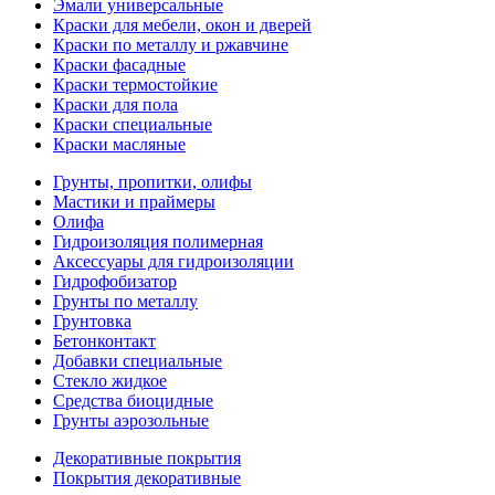
Эмали универсальные
Краски для мебели, окон и дверей
Краски по металлу и ржавчине
Краски фасадные
Краски термостойкие
Краски для пола
Краски специальные
Краски масляные
Грунты, пропитки, олифы
Мастики и праймеры
Олифа
Гидроизоляция полимерная
Аксессуары для гидроизоляции
Гидрофобизатор
Грунты по металлу
Грунтовка
Бетонконтакт
Добавки специальные
Стекло жидкое
Средства биоцидные
Грунты аэрозольные
Декоративные покрытия
Покрытия декоративные