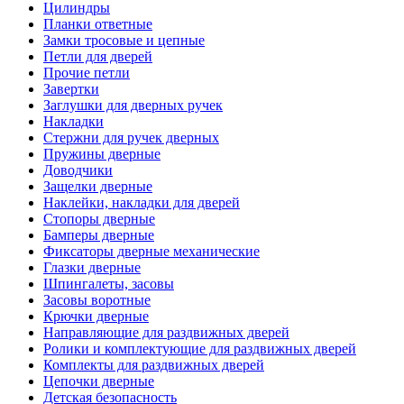
Цилиндры
Планки ответные
Замки тросовые и цепные
Петли для дверей
Прочие петли
Завертки
Заглушки для дверных ручек
Накладки
Стержни для ручек дверных
Пружины дверные
Доводчики
Защелки дверные
Наклейки, накладки для дверей
Стопоры дверные
Бамперы дверные
Фиксаторы дверные механические
Глазки дверные
Шпингалеты, засовы
Засовы воротные
Крючки дверные
Направляющие для раздвижных дверей
Ролики и комплектующие для раздвижных дверей
Комплекты для раздвижных дверей
Цепочки дверные
Детская безопасность