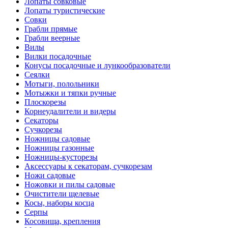
Лопаты совковые
Лопаты туристические
Совки
Грабли прямые
Грабли веерные
Вилы
Вилки посадочные
Конусы посадочные и лункообразователи
Сеялки
Мотыги, полольники
Мотыжки и тяпки ручные
Плоскорезы
Корнеудалители и видеры
Секаторы
Сучкорезы
Ножницы садовые
Ножницы газонные
Ножницы-кусторезы
Аксессуары к секаторам, сучкорезам
Ножи садовые
Ножовки и пилы садовые
Очистители щелевые
Косы, наборы косца
Серпы
Косовища, крепления