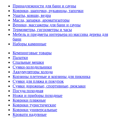
Принадлежности для бани и сауны
Коврики, шапочки, рукавицы, тапочки
Ушаты, ковши, ведра
Масла, запарки, ароматизаторы
Веники, массажеры для бани и сауны
Термометры, гигрометры и часы
Мебель и предметы интерьера из массива дерева для
бани
Наборы каминные
Кемпинговые товары
Палатки
Спальные мешки
Сумки-холодильники
Аккумуляторы холода
Корзины плетеные и корзины для пикника
Сумки для пляжа и покупок
Сумки дорожные, спортивные, рюкзаки
Посуда походная
Ножи и приборы походные
Коврики пляжные
Коврики туристические
Коврики универсальные
Кровати надувные