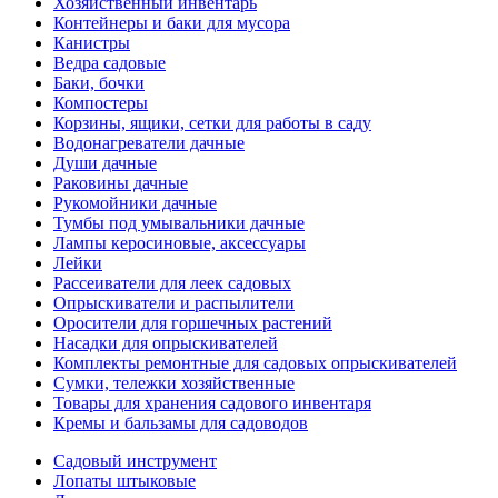
Хозяйственный инвентарь
Контейнеры и баки для мусора
Канистры
Ведра садовые
Баки, бочки
Компостеры
Корзины, ящики, сетки для работы в саду
Водонагреватели дачные
Души дачные
Раковины дачные
Рукомойники дачные
Тумбы под умывальники дачные
Лампы керосиновые, аксессуары
Лейки
Рассеиватели для леек садовых
Опрыскиватели и распылители
Оросители для горшечных растений
Насадки для опрыскивателей
Комплекты ремонтные для садовых опрыскивателей
Сумки, тележки хозяйственные
Товары для хранения садового инвентаря
Кремы и бальзамы для садоводов
Садовый инструмент
Лопаты штыковые