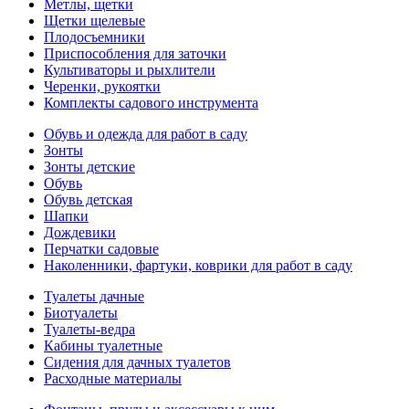
Метлы, щетки
Щетки щелевые
Плодосъемники
Приспособления для заточки
Культиваторы и рыхлители
Черенки, рукоятки
Комплекты садового инструмента
Обувь и одежда для работ в саду
Зонты
Зонты детские
Обувь
Обувь детская
Шапки
Дождевики
Перчатки садовые
Наколенники, фартуки, коврики для работ в саду
Туалеты дачные
Биотуалеты
Туалеты-ведра
Кабины туалетные
Сидения для дачных туалетов
Расходные материалы