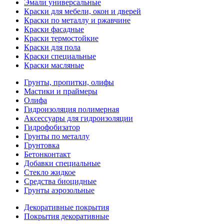
Эмали универсальные
Краски для мебели, окон и дверей
Краски по металлу и ржавчине
Краски фасадные
Краски термостойкие
Краски для пола
Краски специальные
Краски масляные
Грунты, пропитки, олифы
Мастики и праймеры
Олифа
Гидроизоляция полимерная
Аксессуары для гидроизоляции
Гидрофобизатор
Грунты по металлу
Грунтовка
Бетонконтакт
Добавки специальные
Стекло жидкое
Средства биоцидные
Грунты аэрозольные
Декоративные покрытия
Покрытия декоративные