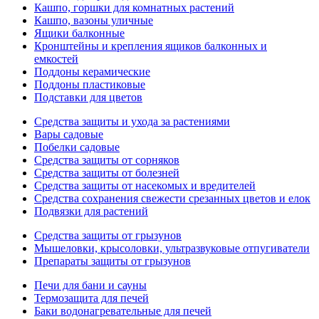
Кашпо, горшки для комнатных растений
Кашпо, вазоны уличные
Ящики балконные
Кронштейны и крепления ящиков балконных и
емкостей
Поддоны керамические
Поддоны пластиковые
Подставки для цветов
Средства защиты и ухода за растениями
Вары садовые
Побелки садовые
Средства защиты от сорняков
Средства защиты от болезней
Средства защиты от насекомых и вредителей
Средства сохранения свежести срезанных цветов и елок
Подвязки для растений
Средства защиты от грызунов
Мышеловки, крысоловки, ультразвуковые отпугиватели
Препараты защиты от грызунов
Печи для бани и сауны
Термозащита для печей
Баки водонагревательные для печей