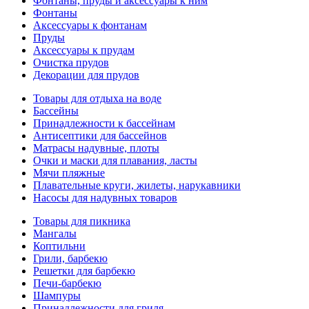
Фонтаны, пруды и аксессуары к ним
Фонтаны
Аксессуары к фонтанам
Пруды
Аксессуары к прудам
Очистка прудов
Декорации для прудов
Товары для отдыха на воде
Бассейны
Принадлежности к бассейнам
Антисептики для бассейнов
Матраcы надувные, плоты
Очки и маски для плавания, ласты
Мячи пляжные
Плавательные круги, жилеты, нарукавники
Насосы для надувных товаров
Товары для пикника
Мангалы
Коптильни
Грили, барбекю
Решетки для барбекю
Печи-барбекю
Шампуры
Принадлежности для гриля