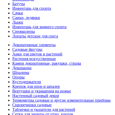
Батуты
Инвентарь для спорта
Сачки
Санки, ледянки
Лыжи
Инвентарь для зимнего спорта
Снежколепы
Лопаты детские для снега
Декоративные элементы
Садовые фигуры
Арки для цветов и растений
Растения искусственные
Камни декоративные, ракушки, стразы
Декорации
Шпалеры
Опоры
Кустодержатели
Крепеж для опор и шпалер
Вертушки и украшения на ножке
Настенный садовый декор
Термометры садовые и другие измерительные приборы
Скворечники садовые
Таблички и указатели для растений
Сетки для защиты от птиц, кротов