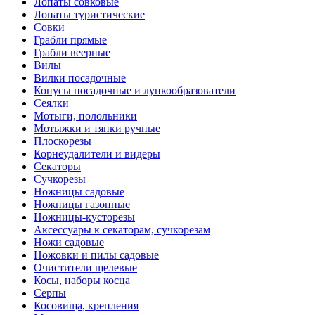
Лопаты совковые
Лопаты туристические
Совки
Грабли прямые
Грабли веерные
Вилы
Вилки посадочные
Конусы посадочные и лункообразователи
Сеялки
Мотыги, полольники
Мотыжки и тяпки ручные
Плоскорезы
Корнеудалители и видеры
Секаторы
Сучкорезы
Ножницы садовые
Ножницы газонные
Ножницы-кусторезы
Аксессуары к секаторам, сучкорезам
Ножи садовые
Ножовки и пилы садовые
Очистители щелевые
Косы, наборы косца
Серпы
Косовища, крепления