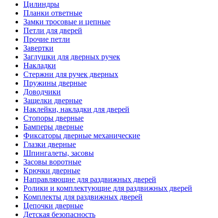
Цилиндры
Планки ответные
Замки тросовые и цепные
Петли для дверей
Прочие петли
Завертки
Заглушки для дверных ручек
Накладки
Стержни для ручек дверных
Пружины дверные
Доводчики
Защелки дверные
Наклейки, накладки для дверей
Стопоры дверные
Бамперы дверные
Фиксаторы дверные механические
Глазки дверные
Шпингалеты, засовы
Засовы воротные
Крючки дверные
Направляющие для раздвижных дверей
Ролики и комплектующие для раздвижных дверей
Комплекты для раздвижных дверей
Цепочки дверные
Детская безопасность