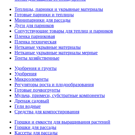
Теплицы, парники и укрывные материалы
Готовые парники и теплицы
Минипарники для рассады
Дуги для парников
Сопутствующие товары для теплиц и парников
Пленка парниковая
Пленка техническая
Нетканые укрывные материалы
Нетканые укрывные материалы мерные
Тенты хозяйственные
Удобрения и грунты
Удобрения
Микроэлементы
Регуляторы роста и плодообразования
Готовые почвогрунты
Мульча, примеси, субстратные компоненты
Дренаж садовый
Гели водные
Средства для компостирования
Горшки и емкости для выращивания растений
Горшки для рассады
Кассеты для рассады