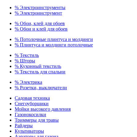
% Электроинструменты
% Электроинструмент
% Обои, клей для обоев
% Обои и клей для обоев
% Потолочные плинтуса и молдинги
% Плинтуса и молдинги потолочные
% Текстиль
% Шторы
% Кухонный текстиль
% Текстиль для спальни
% Электрика
% Розетки, выключатели
Садовая техника
Снегоуборщики
Мойки высокого давления
Газонокосилки
Триммеры для травы
Райдеры
Культиваторы
Аэраторы для газона