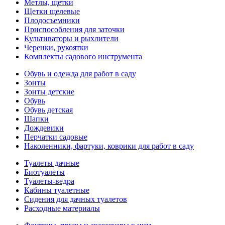
Метлы, щетки
Щетки щелевые
Плодосъемники
Приспособления для заточки
Культиваторы и рыхлители
Черенки, рукоятки
Комплекты садового инструмента
Обувь и одежда для работ в саду
Зонты
Зонты детские
Обувь
Обувь детская
Шапки
Дождевики
Перчатки садовые
Наколенники, фартуки, коврики для работ в саду
Туалеты дачные
Биотуалеты
Туалеты-ведра
Кабины туалетные
Сидения для дачных туалетов
Расходные материалы