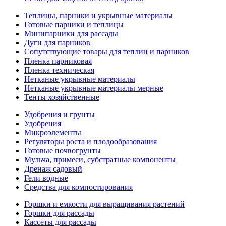
Теплицы, парники и укрывные материалы
Готовые парники и теплицы
Минипарники для рассады
Дуги для парников
Сопутствующие товары для теплиц и парников
Пленка парниковая
Пленка техническая
Нетканые укрывные материалы
Нетканые укрывные материалы мерные
Тенты хозяйственные
Удобрения и грунты
Удобрения
Микроэлементы
Регуляторы роста и плодообразования
Готовые почвогрунты
Мульча, примеси, субстратные компоненты
Дренаж садовый
Гели водные
Средства для компостирования
Горшки и емкости для выращивания растений
Горшки для рассады
Кассеты для рассады