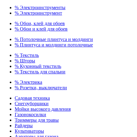
% Электроинструменты
% Электроинструмент
% Обои, клей для обоев
% Обои и клей для обоев
% Потолочные плинтуса и молдинги
% Плинтуса и молдинги потолочные
% Текстиль
% Шторы
% Кухонный текстиль
% Текстиль для спальни
% Электрика
% Розетки, выключатели
Садовая техника
Снегоуборщики
Мойки высокого давления
Газонокосилки
Триммеры для травы
Райдеры
Культиваторы
Аэраторы для газона