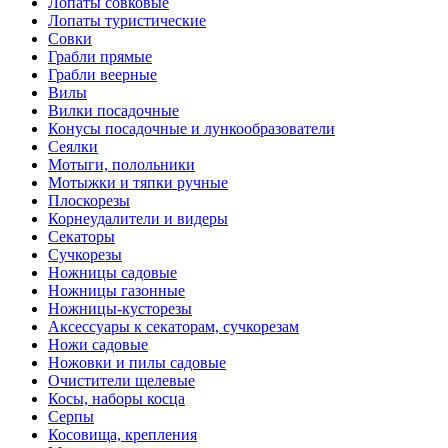
Лопаты совковые
Лопаты туристические
Совки
Грабли прямые
Грабли веерные
Вилы
Вилки посадочные
Конусы посадочные и лункообразователи
Сеялки
Мотыги, полольники
Мотыжки и тяпки ручные
Плоскорезы
Корнеудалители и видеры
Секаторы
Сучкорезы
Ножницы садовые
Ножницы газонные
Ножницы-кусторезы
Аксессуары к секаторам, сучкорезам
Ножи садовые
Ножовки и пилы садовые
Очистители щелевые
Косы, наборы косца
Серпы
Косовища, крепления