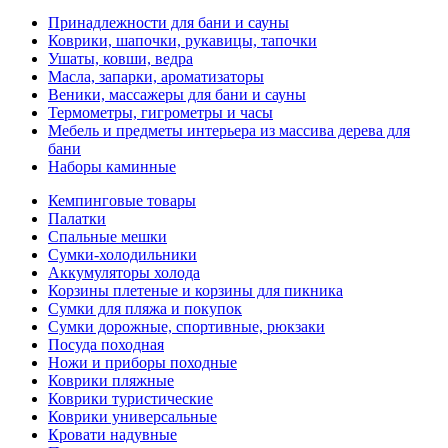
Принадлежности для бани и сауны
Коврики, шапочки, рукавицы, тапочки
Ушаты, ковши, ведра
Масла, запарки, ароматизаторы
Веники, массажеры для бани и сауны
Термометры, гигрометры и часы
Мебель и предметы интерьера из массива дерева для
бани
Наборы каминные
Кемпинговые товары
Палатки
Спальные мешки
Сумки-холодильники
Аккумуляторы холода
Корзины плетеные и корзины для пикника
Сумки для пляжа и покупок
Сумки дорожные, спортивные, рюкзаки
Посуда походная
Ножи и приборы походные
Коврики пляжные
Коврики туристические
Коврики универсальные
Кровати надувные