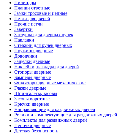
Цилиндры
Планки ответные
Замки тросовые и цепные
Петли для дверей
Прочие петли
Завертки
Заглушки для дверных ручек
Накладки
Стержни для ручек дверных
Пружины дверные
Доводчики
Защелки дверные
Наклейки, накладки для дверей
Стопоры дверные
Бамперы дверные
Фиксаторы дверные механические
Глазки дверные
Шпингалеты, засовы
Засовы воротные
Крючки дверные
Направляющие для раздвижных дверей
Ролики и комплектующие для раздвижных дверей
Комплекты для раздвижных дверей
Цепочки дверные
Детская безопасность