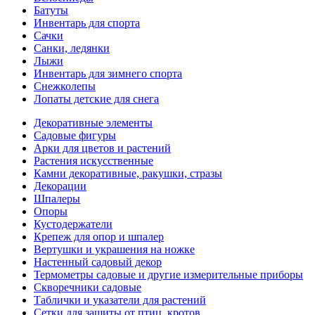
Батуты
Инвентарь для спорта
Сачки
Санки, ледянки
Лыжи
Инвентарь для зимнего спорта
Снежколепы
Лопаты детские для снега
Декоративные элементы
Садовые фигуры
Арки для цветов и растений
Растения искусственные
Камни декоративные, ракушки, стразы
Декорации
Шпалеры
Опоры
Кустодержатели
Крепеж для опор и шпалер
Вертушки и украшения на ножке
Настенный садовый декор
Термометры садовые и другие измерительные приборы
Скворечники садовые
Таблички и указатели для растений
Сетки для защиты от птиц, кротов