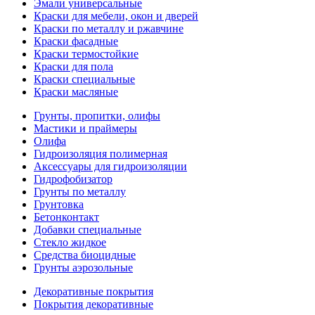
Эмали универсальные
Краски для мебели, окон и дверей
Краски по металлу и ржавчине
Краски фасадные
Краски термостойкие
Краски для пола
Краски специальные
Краски масляные
Грунты, пропитки, олифы
Мастики и праймеры
Олифа
Гидроизоляция полимерная
Аксессуары для гидроизоляции
Гидрофобизатор
Грунты по металлу
Грунтовка
Бетонконтакт
Добавки специальные
Стекло жидкое
Средства биоцидные
Грунты аэрозольные
Декоративные покрытия
Покрытия декоративные