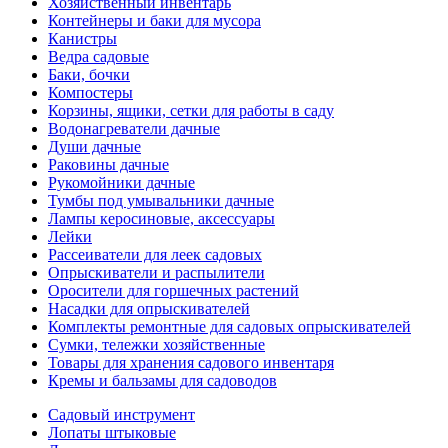
Хозяйственный инвентарь
Контейнеры и баки для мусора
Канистры
Ведра садовые
Баки, бочки
Компостеры
Корзины, ящики, сетки для работы в саду
Водонагреватели дачные
Души дачные
Раковины дачные
Рукомойники дачные
Тумбы под умывальники дачные
Лампы керосиновые, аксессуары
Лейки
Рассеиватели для леек садовых
Опрыскиватели и распылители
Оросители для горшечных растений
Насадки для опрыскивателей
Комплекты ремонтные для садовых опрыскивателей
Сумки, тележки хозяйственные
Товары для хранения садового инвентаря
Кремы и бальзамы для садоводов
Садовый инструмент
Лопаты штыковые