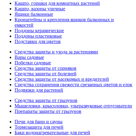
Кашпо, горшки для комнатных растений
Кашпо, вазоны уличные
Ящики балконные
Кронштейны и крепления ящиков балконных и
емкостей
Поддоны керамические
Поддоны пластиковые
Подставки для цветов
Средства защиты и ухода за растениями
Вары садовые
Побелки садовые
Средства защиты от сорняков
Средства защиты от болезней
Средства защиты от насекомых и вредителей
Средства сохранения свежести срезанных цветов и елок
Подвязки для растений
Средства защиты от грызунов
Мышеловки, крысоловки, ультразвуковые отпугиватели
Препараты защиты от грызунов
Печи для бани и сауны
Термозащита для печей
Баки водонагревательные для печей