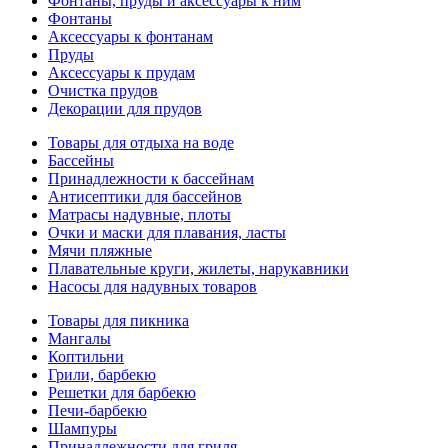
Фонтаны, пруды и аксессуары к ним
Фонтаны
Аксессуары к фонтанам
Пруды
Аксессуары к прудам
Очистка прудов
Декорации для прудов
Товары для отдыха на воде
Бассейны
Принадлежности к бассейнам
Антисептики для бассейнов
Матраcы надувные, плоты
Очки и маски для плавания, ласты
Мячи пляжные
Плавательные круги, жилеты, нарукавники
Насосы для надувных товаров
Товары для пикника
Мангалы
Коптильни
Грили, барбекю
Решетки для барбекю
Печи-барбекю
Шампуры
Принадлежности для гриля