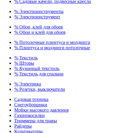
% Садовые качели, подвесные кресла
% Электроинструменты
% Электроинструмент
% Обои, клей для обоев
% Обои и клей для обоев
% Потолочные плинтуса и молдинги
% Плинтуса и молдинги потолочные
% Текстиль
% Шторы
% Кухонный текстиль
% Текстиль для спальни
% Электрика
% Розетки, выключатели
Садовая техника
Снегоуборщики
Мойки высокого давления
Газонокосилки
Триммеры для травы
Райдеры
Культиваторы