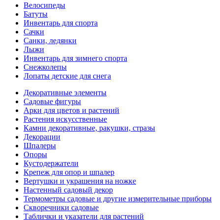
Велосипеды
Батуты
Инвентарь для спорта
Сачки
Санки, ледянки
Лыжи
Инвентарь для зимнего спорта
Снежколепы
Лопаты детские для снега
Декоративные элементы
Садовые фигуры
Арки для цветов и растений
Растения искусственные
Камни декоративные, ракушки, стразы
Декорации
Шпалеры
Опоры
Кустодержатели
Крепеж для опор и шпалер
Вертушки и украшения на ножке
Настенный садовый декор
Термометры садовые и другие измерительные приборы
Скворечники садовые
Таблички и указатели для растений