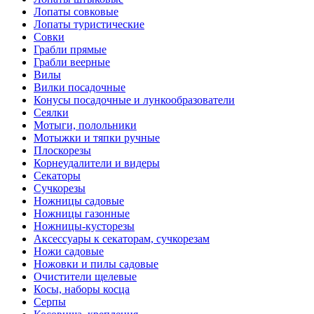
Лопаты совковые
Лопаты туристические
Совки
Грабли прямые
Грабли веерные
Вилы
Вилки посадочные
Конусы посадочные и лункообразователи
Сеялки
Мотыги, полольники
Мотыжки и тяпки ручные
Плоскорезы
Корнеудалители и видеры
Секаторы
Сучкорезы
Ножницы садовые
Ножницы газонные
Ножницы-кусторезы
Аксессуары к секаторам, сучкорезам
Ножи садовые
Ножовки и пилы садовые
Очистители щелевые
Косы, наборы косца
Серпы