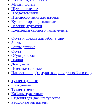
Косовища, крепления
Метлы, щетки
Щетки щелевые
Плодосъемники
Приспособления для заточки
Культиваторы и рыхлители
Черенки, рукоятки
Комплекты садового инструмента
Обувь и одежда для работ в саду
Зонты
Зонты детские
Обувь
Обувь детская
Шапки
Дождевики
Перчатки садовые
Наколенники, фартуки, коврики для работ в саду
Туалеты дачные
Биотуалеты
Туалеты-ведра
Кабины туалетные
Сидения для дачных туалетов
Расходные материалы