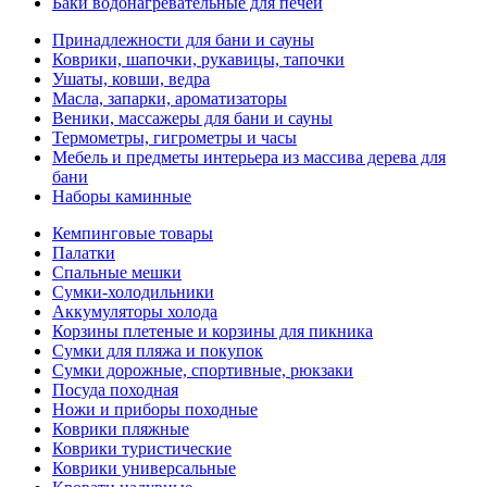
Баки водонагревательные для печей
Принадлежности для бани и сауны
Коврики, шапочки, рукавицы, тапочки
Ушаты, ковши, ведра
Масла, запарки, ароматизаторы
Веники, массажеры для бани и сауны
Термометры, гигрометры и часы
Мебель и предметы интерьера из массива дерева для
бани
Наборы каминные
Кемпинговые товары
Палатки
Спальные мешки
Сумки-холодильники
Аккумуляторы холода
Корзины плетеные и корзины для пикника
Сумки для пляжа и покупок
Сумки дорожные, спортивные, рюкзаки
Посуда походная
Ножи и приборы походные
Коврики пляжные
Коврики туристические
Коврики универсальные