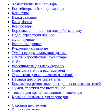
Хозяйственный инвентарь
Контейнеры и баки для мусора
Канистры
Ведра садовые
Баки, бочки
Компостеры
Корзины, ящики, сетки для работы в саду
Водонагреватели дачные
Души дачные
Раковины дачные
Рукомойники дачные
Тумбы под умывальники дачные
Лампы керосиновые, аксессуары
Лейки
Рассеиватели для леек садовых
Опрыскиватели и распылители
Оросители для горшечных растений
Насадки для опрыскивателей
Комплекты ремонтные для садовых опрыскивателей
Сумки, тележки хозяйственные
Товары для хранения садового инвентаря
Кремы и бальзамы для садоводов
Садовый инструмент
Лопаты штыковые