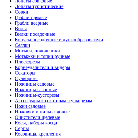
Лопаты совковые
Лопаты туристические
Совки
Грабли прямые
Грабли веерные
Вилы
Вилки посадочные
Конусы посадочные и лункообразователи
Сеялки
Мотыги, полольники
Мотыжки и тяпки ручные
Плоскорезы
Корнеудалители и видеры
Секаторы
Сучкорезы
Ножницы садовые
Ножницы газонные
Ножницы-кусторезы
Аксессуары к секаторам, сучкорезам
Ножи садовые
Ножовки и пилы садовые
Очистители щелевые
Косы, наборы косца
Серпы
Косовища, крепления