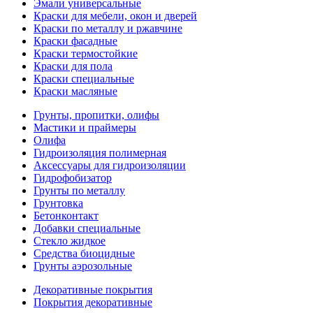
Эмали универсальные
Краски для мебели, окон и дверей
Краски по металлу и ржавчине
Краски фасадные
Краски термостойкие
Краски для пола
Краски специальные
Краски масляные
Грунты, пропитки, олифы
Мастики и праймеры
Олифа
Гидроизоляция полимерная
Аксессуары для гидроизоляции
Гидрофобизатор
Грунты по металлу
Грунтовка
Бетонконтакт
Добавки специальные
Стекло жидкое
Средства биоцидные
Грунты аэрозольные
Декоративные покрытия
Покрытия декоративные