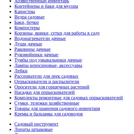
Хозяйственный инвентарь
Контейнеры и баки для мусора
Канистры
Ведра садовые
Баки, бочки
Компостеры
Корзины, ящики, сетки для работы в саду
Водонагреватели дачные
Души дачные
Раковины дачные
Рукомойники дачные
Тумбы под умывальники дачные
Лампы керосиновые, аксессуары
Лейки
Рассеиватели для леек садовых
Опрыскиватели и распылители
Оросители для горшечных растений
Насадки для опрыскивателей
Комплекты ремонтные для садовых опрыскивателей
Сумки, тележки хозяйственные
Товары для хранения садового инвентаря
Кремы и бальзамы для садоводов
Садовый инструмент
Лопаты штыковые