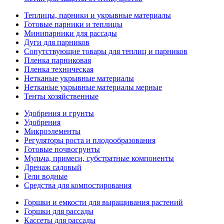
Теплицы, парники и укрывные материалы
Готовые парники и теплицы
Минипарники для рассады
Дуги для парников
Сопутствующие товары для теплиц и парников
Пленка парниковая
Пленка техническая
Нетканые укрывные материалы
Нетканые укрывные материалы мерные
Тенты хозяйственные
Удобрения и грунты
Удобрения
Микроэлементы
Регуляторы роста и плодообразования
Готовые почвогрунты
Мульча, примеси, субстратные компоненты
Дренаж садовый
Гели водные
Средства для компостирования
Горшки и емкости для выращивания растений
Горшки для рассады
Кассеты для рассады