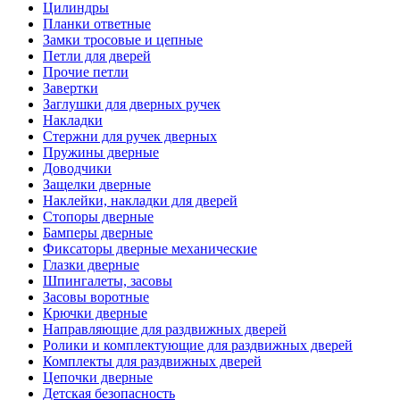
Цилиндры
Планки ответные
Замки тросовые и цепные
Петли для дверей
Прочие петли
Завертки
Заглушки для дверных ручек
Накладки
Стержни для ручек дверных
Пружины дверные
Доводчики
Защелки дверные
Наклейки, накладки для дверей
Стопоры дверные
Бамперы дверные
Фиксаторы дверные механические
Глазки дверные
Шпингалеты, засовы
Засовы воротные
Крючки дверные
Направляющие для раздвижных дверей
Ролики и комплектующие для раздвижных дверей
Комплекты для раздвижных дверей
Цепочки дверные
Детская безопасность