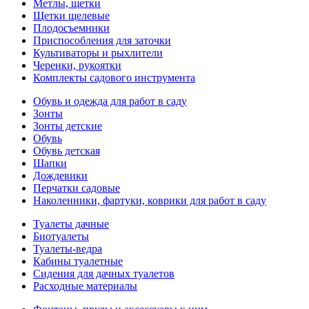
Метлы, щетки
Щетки щелевые
Плодосъемники
Приспособления для заточки
Культиваторы и рыхлители
Черенки, рукоятки
Комплекты садового инструмента
Обувь и одежда для работ в саду
Зонты
Зонты детские
Обувь
Обувь детская
Шапки
Дождевики
Перчатки садовые
Наколенники, фартуки, коврики для работ в саду
Туалеты дачные
Биотуалеты
Туалеты-ведра
Кабины туалетные
Сидения для дачных туалетов
Расходные материалы