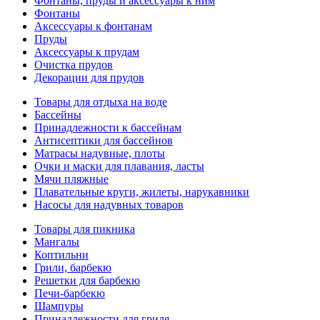
Фонтаны, пруды и аксессуары к ним
Фонтаны
Аксессуары к фонтанам
Пруды
Аксессуары к прудам
Очистка прудов
Декорации для прудов
Товары для отдыха на воде
Бассейны
Принадлежности к бассейнам
Антисептики для бассейнов
Матраcы надувные, плоты
Очки и маски для плавания, ласты
Мячи пляжные
Плавательные круги, жилеты, нарукавники
Насосы для надувных товаров
Товары для пикника
Мангалы
Коптильни
Грили, барбекю
Решетки для барбекю
Печи-барбекю
Шампуры
Принадлежности для гриля