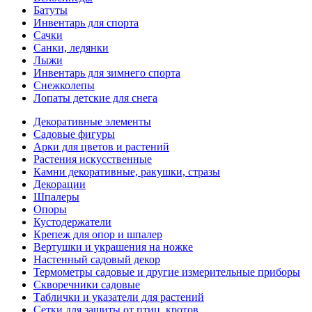
Батуты
Инвентарь для спорта
Сачки
Санки, ледянки
Лыжи
Инвентарь для зимнего спорта
Снежколепы
Лопаты детские для снега
Декоративные элементы
Садовые фигуры
Арки для цветов и растений
Растения искусственные
Камни декоративные, ракушки, стразы
Декорации
Шпалеры
Опоры
Кустодержатели
Крепеж для опор и шпалер
Вертушки и украшения на ножке
Настенный садовый декор
Термометры садовые и другие измерительные приборы
Скворечники садовые
Таблички и указатели для растений
Сетки для защиты от птиц, кротов