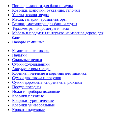
Принадлежности для бани и сауны
Коврики, шапочки, рукавицы, тапочки
Ушаты, ковши, ведра
Масла, запарки, ароматизаторы
Веники, массажеры для бани и сауны
Термометры, гигрометры и часы
Мебель и предметы интерьера из массива дерева для
бани
Наборы каминные
Кемпинговые товары
Палатки
Спальные мешки
Сумки-холодильники
Аккумуляторы холода
Корзины плетеные и корзины для пикника
Сумки для пляжа и покупок
Сумки дорожные, спортивные, рюкзаки
Посуда походная
Ножи и приборы походные
Коврики пляжные
Коврики туристические
Коврики универсальные
Кровати надувные