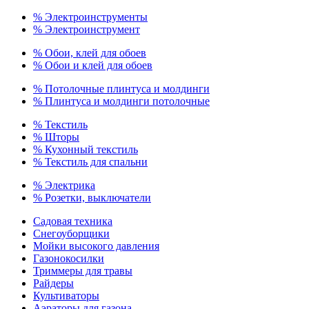
% Электроинструменты
% Электроинструмент
% Обои, клей для обоев
% Обои и клей для обоев
% Потолочные плинтуса и молдинги
% Плинтуса и молдинги потолочные
% Текстиль
% Шторы
% Кухонный текстиль
% Текстиль для спальни
% Электрика
% Розетки, выключатели
Садовая техника
Снегоуборщики
Мойки высокого давления
Газонокосилки
Триммеры для травы
Райдеры
Культиваторы
Аэраторы для газона