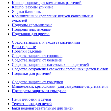
Кашпо, горшки для комнатных растений
Кашпо, вазоны уличные
Ящики балконные
Кронштейны и крепления ящиков балконных и
емкостей
Поддоны керамические
Поддоны пластиковые
Подставки для цветов
Средства защиты и ухода за растениями
Вары садовые
Побелки садовые
Средства защиты от сорняков
Средства защиты от болезней
Средства защиты от насекомых и вредителей
Средства сохранения свежести срезанных цветов и елок
Подвязки для растений
Средства защиты от грызунов
Мышеловки, крысоловки, ультразвуковые отпугиватели
Препараты защиты от грызунов
Печи для бани и сауны
Термозащита для печей
Баки водонагревательные для печей