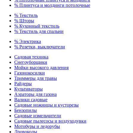
% Плинтуса и молдинги потолочные
% Текстиль
% Шторы
% Кухонный текстиль
% Текстиль для спальни
% Электрика
% Розетки, выключатели
Садовая техника
Снегоуборщики
Мойки высокого давления
Газонокосилки
Триммеры для травы
Райдеры
Культиваторы
Аэраторы для газона
Валики садовые
Садовые ножницы и кусторезы
Бензопилы
Садовые измельчители
Садовые пылесосы и воздуходувки
Мотобуры и ледорубы
Дровоколы