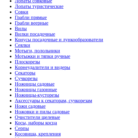
Лопаты совковые
Лопаты туристические
Совки
Грабли прямые
Грабли веерные
Вилы
Вилки посадочные
Конусы посадочные и лункообразователи
Сеялки
Мотыги, полольники
Мотыжки и тяпки ручные
Плоскорезы
Корнеудалители и видеры
Секаторы
Сучкорезы
Ножницы садовые
Ножницы газонные
Ножницы-кусторезы
Аксессуары к секаторам, сучкорезам
Ножи садовые
Ножовки и пилы садовые
Очистители щелевые
Косы, наборы косца
Серпы
Косовища, крепления