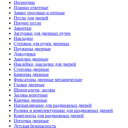
Цилиндры
Планки ответные
Замки тросовые и цепные
Петли для дверей
Прочие петли
Завертки
Заглушки для дверных ручек
Накладки
Стержни для ручек дверных
Пружины дверные
Доводчики
Защелки дверные
Наклейки, накладки для дверей
Стопоры дверные
Бамперы дверные
Фиксаторы дверные механические
Глазки дверные
Шпингалеты, засовы
Засовы воротные
Крючки дверные
Направляющие для раздвижных дверей
Ролики и комплектующие для раздвижных дверей
Комплекты для раздвижных дверей
Цепочки дверные
Детская безопасность