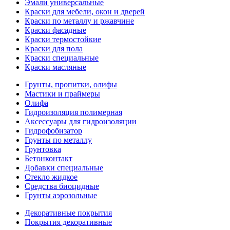
Эмали универсальные
Краски для мебели, окон и дверей
Краски по металлу и ржавчине
Краски фасадные
Краски термостойкие
Краски для пола
Краски специальные
Краски масляные
Грунты, пропитки, олифы
Мастики и праймеры
Олифа
Гидроизоляция полимерная
Аксессуары для гидроизоляции
Гидрофобизатор
Грунты по металлу
Грунтовка
Бетонконтакт
Добавки специальные
Стекло жидкое
Средства биоцидные
Грунты аэрозольные
Декоративные покрытия
Покрытия декоративные