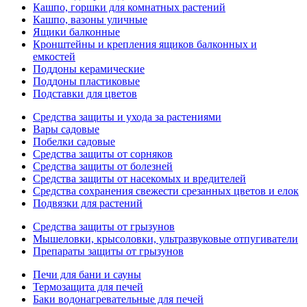
Кашпо, горшки для комнатных растений
Кашпо, вазоны уличные
Ящики балконные
Кронштейны и крепления ящиков балконных и
емкостей
Поддоны керамические
Поддоны пластиковые
Подставки для цветов
Средства защиты и ухода за растениями
Вары садовые
Побелки садовые
Средства защиты от сорняков
Средства защиты от болезней
Средства защиты от насекомых и вредителей
Средства сохранения свежести срезанных цветов и елок
Подвязки для растений
Средства защиты от грызунов
Мышеловки, крысоловки, ультразвуковые отпугиватели
Препараты защиты от грызунов
Печи для бани и сауны
Термозащита для печей
Баки водонагревательные для печей