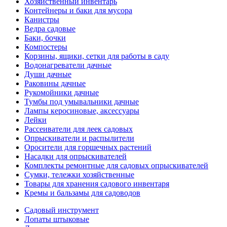
Хозяйственный инвентарь
Контейнеры и баки для мусора
Канистры
Ведра садовые
Баки, бочки
Компостеры
Корзины, ящики, сетки для работы в саду
Водонагреватели дачные
Души дачные
Раковины дачные
Рукомойники дачные
Тумбы под умывальники дачные
Лампы керосиновые, аксессуары
Лейки
Рассеиватели для леек садовых
Опрыскиватели и распылители
Оросители для горшечных растений
Насадки для опрыскивателей
Комплекты ремонтные для садовых опрыскивателей
Сумки, тележки хозяйственные
Товары для хранения садового инвентаря
Кремы и бальзамы для садоводов
Садовый инструмент
Лопаты штыковые