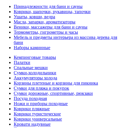
Принадлежности для бани и сауны
Коврики, шапочки, рукавицы, тапочки
Ушаты, ковши, ведра
Масла, запарки, ароматизаторы
Веники, массажеры для бани и сауны
Термометры, гигрометры и часы
Мебель и предметы интерьера из массива дерева для
бани
Наборы каминные
Кемпинговые товары
Палатки
Спальные мешки
Сумки-холодильники
Аккумуляторы холода
Корзины плетеные и корзины для пикника
Сумки для пляжа и покупок
Сумки дорожные, спортивные, рюкзаки
Посуда походная
Ножи и приборы походные
Коврики пляжные
Коврики туристические
Коврики универсальные
Кровати надувные