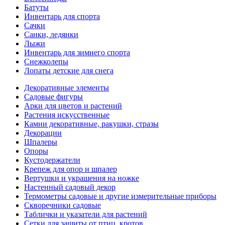
Батуты
Инвентарь для спорта
Сачки
Санки, ледянки
Лыжи
Инвентарь для зимнего спорта
Снежколепы
Лопаты детские для снега
Декоративные элементы
Садовые фигуры
Арки для цветов и растений
Растения искусственные
Камни декоративные, ракушки, стразы
Декорации
Шпалеры
Опоры
Кустодержатели
Крепеж для опор и шпалер
Вертушки и украшения на ножке
Настенный садовый декор
Термометры садовые и другие измерительные приборы
Скворечники садовые
Таблички и указатели для растений
Сетки для защиты от птиц, кротов