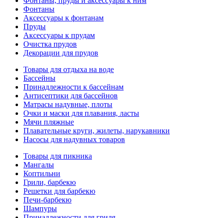
Фонтаны, пруды и аксессуары к ним
Фонтаны
Аксессуары к фонтанам
Пруды
Аксессуары к прудам
Очистка прудов
Декорации для прудов
Товары для отдыха на воде
Бассейны
Принадлежности к бассейнам
Антисептики для бассейнов
Матраcы надувные, плоты
Очки и маски для плавания, ласты
Мячи пляжные
Плавательные круги, жилеты, нарукавники
Насосы для надувных товаров
Товары для пикника
Мангалы
Коптильни
Грили, барбекю
Решетки для барбекю
Печи-барбекю
Шампуры
Принадлежности для гриля