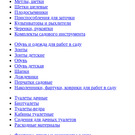
Метлы, щетки
Щетки щелевые
Плодосъемники
Приспособления для заточки
Культиваторы и рыхлители
Черенки, рукоятки
Комплекты садового инструмента
Обувь и одежда для работ в саду
Зонты
Зонты детские
Обувь
Обувь детская
Шапки
Дождевики
Перчатки садовые
Наколенники, фартуки, коврики для работ в саду
Туалеты дачные
Биотуалеты
Туалеты-ведра
Кабины туалетные
Сидения для дачных туалетов
Расходные материалы