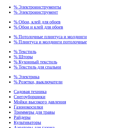
% Электроинструменты
% Электроинструмент
% Обои, клей для обоев
% Обои и клей для обоев
% Потолочные плинтуса и молдинги
% Плинтуса и молдинги потолочные
% Текстиль
% Шторы
% Кухонный текстиль
% Текстиль для спальни
% Электрика
% Розетки, выключатели
Садовая техника
Снегоуборщики
Мойки высокого давления
Газонокосилки
Триммеры для травы
Райдеры
Культиваторы
Аэраторы для газона