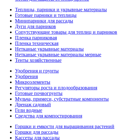
Теплицы, парники и укрывные материалы
Готовые парники и теплицы
Минипарники для рассады
Дуги для парников
Сопутствующие товары для теплиц и парников
Пленка парниковая
Пленка техническая
Нетканые укрывные материалы
Нетканые укрывные материалы мерные
Тенты хозяйственные
Удобрения и грунты
Удобрения
Микроэлементы
Регуляторы роста и плодообразования
Готовые почвогрунты
Мульча, примеси, субстратные компоненты
Дренаж садовый
Гели водные
Средства для компостирования
Горшки и емкости для выращивания растений
Горшки для рассады
Кассеты для рассады