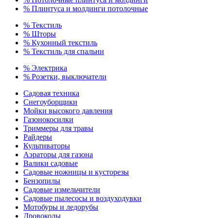
% Плинтуса и молдинги потолочные
% Текстиль
% Шторы
% Кухонный текстиль
% Текстиль для спальни
% Электрика
% Розетки, выключатели
Садовая техника
Снегоуборщики
Мойки высокого давления
Газонокосилки
Триммеры для травы
Райдеры
Культиваторы
Аэраторы для газона
Валики садовые
Садовые ножницы и кусторезы
Бензопилы
Садовые измельчители
Садовые пылесосы и воздуходувки
Мотобуры и ледорубы
Дровоколы