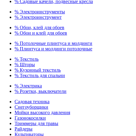
% Садовые качели, подвесные кресла
% Электроинструменты
% Электроинструмент
% Обои, клей для обоев
% Обои и клей для обоев
% Потолочные плинтуса и молдинги
% Плинтуса и молдинги потолочные
% Текстиль
% Шторы
% Кухонный текстиль
% Текстиль для спальни
% Электрика
% Розетки, выключатели
Садовая техника
Снегоуборщики
Мойки высокого давления
Газонокосилки
Триммеры для травы
Райдеры
Культиваторы