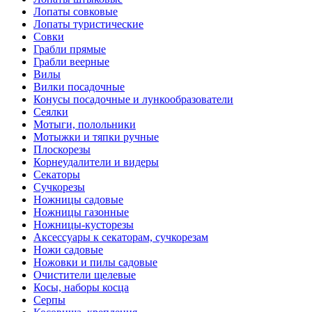
Лопаты совковые
Лопаты туристические
Совки
Грабли прямые
Грабли веерные
Вилы
Вилки посадочные
Конусы посадочные и лункообразователи
Сеялки
Мотыги, полольники
Мотыжки и тяпки ручные
Плоскорезы
Корнеудалители и видеры
Секаторы
Сучкорезы
Ножницы садовые
Ножницы газонные
Ножницы-кусторезы
Аксессуары к секаторам, сучкорезам
Ножи садовые
Ножовки и пилы садовые
Очистители щелевые
Косы, наборы косца
Серпы