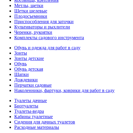
Косовища, крепления
Метлы, щетки
Щетки щелевые
Плодосъемники
Приспособления для заточки
Культиваторы и рыхлители
Черенки, рукоятки
Комплекты садового инструмента
Обувь и одежда для работ в саду
Зонты
Зонты детские
Обувь
Обувь детская
Шапки
Дождевики
Перчатки садовые
Наколенники, фартуки, коврики для работ в саду
Туалеты дачные
Биотуалеты
Туалеты-ведра
Кабины туалетные
Сидения для дачных туалетов
Расходные материалы