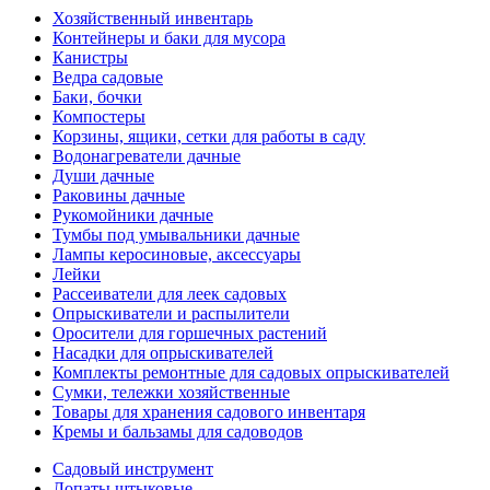
Хозяйственный инвентарь
Контейнеры и баки для мусора
Канистры
Ведра садовые
Баки, бочки
Компостеры
Корзины, ящики, сетки для работы в саду
Водонагреватели дачные
Души дачные
Раковины дачные
Рукомойники дачные
Тумбы под умывальники дачные
Лампы керосиновые, аксессуары
Лейки
Рассеиватели для леек садовых
Опрыскиватели и распылители
Оросители для горшечных растений
Насадки для опрыскивателей
Комплекты ремонтные для садовых опрыскивателей
Сумки, тележки хозяйственные
Товары для хранения садового инвентаря
Кремы и бальзамы для садоводов
Садовый инструмент
Лопаты штыковые