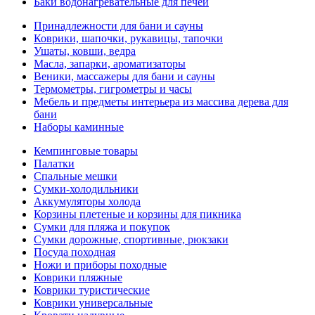
Баки водонагревательные для печей
Принадлежности для бани и сауны
Коврики, шапочки, рукавицы, тапочки
Ушаты, ковши, ведра
Масла, запарки, ароматизаторы
Веники, массажеры для бани и сауны
Термометры, гигрометры и часы
Мебель и предметы интерьера из массива дерева для
бани
Наборы каминные
Кемпинговые товары
Палатки
Спальные мешки
Сумки-холодильники
Аккумуляторы холода
Корзины плетеные и корзины для пикника
Сумки для пляжа и покупок
Сумки дорожные, спортивные, рюкзаки
Посуда походная
Ножи и приборы походные
Коврики пляжные
Коврики туристические
Коврики универсальные