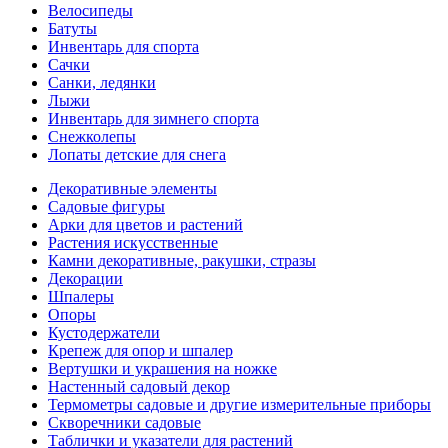
Велосипеды
Батуты
Инвентарь для спорта
Сачки
Санки, ледянки
Лыжи
Инвентарь для зимнего спорта
Снежколепы
Лопаты детские для снега
Декоративные элементы
Садовые фигуры
Арки для цветов и растений
Растения искусственные
Камни декоративные, ракушки, стразы
Декорации
Шпалеры
Опоры
Кустодержатели
Крепеж для опор и шпалер
Вертушки и украшения на ножке
Настенный садовый декор
Термометры садовые и другие измерительные приборы
Скворечники садовые
Таблички и указатели для растений