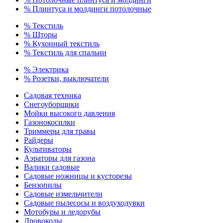
% Плинтуса и молдинги потолочные
% Текстиль
% Шторы
% Кухонный текстиль
% Текстиль для спальни
% Электрика
% Розетки, выключатели
Садовая техника
Снегоуборщики
Мойки высокого давления
Газонокосилки
Триммеры для травы
Райдеры
Культиваторы
Аэраторы для газона
Валики садовые
Садовые ножницы и кусторезы
Бензопилы
Садовые измельчители
Садовые пылесосы и воздуходувки
Мотобуры и ледорубы
Дровоколы