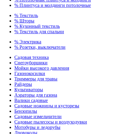
% Плинтуса и молдинги потолочные
% Текстиль
% Шторы
% Кухонный текстиль
% Текстиль для спальни
% Электрика
% Розетки, выключатели
Садовая техника
Снегоуборщики
Мойки высокого давления
Газонокосилки
Триммеры для травы
Райдеры
Культиваторы
Аэраторы для газона
Валики садовые
Садовые ножницы и кусторезы
Бензопилы
Садовые измельчители
Садовые пылесосы и воздуходувки
Мотобуры и ледорубы
Дровоколы