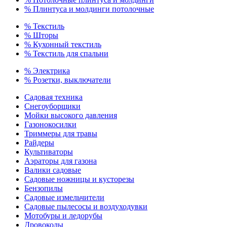
% Плинтуса и молдинги потолочные
% Текстиль
% Шторы
% Кухонный текстиль
% Текстиль для спальни
% Электрика
% Розетки, выключатели
Садовая техника
Снегоуборщики
Мойки высокого давления
Газонокосилки
Триммеры для травы
Райдеры
Культиваторы
Аэраторы для газона
Валики садовые
Садовые ножницы и кусторезы
Бензопилы
Садовые измельчители
Садовые пылесосы и воздуходувки
Мотобуры и ледорубы
Дровоколы