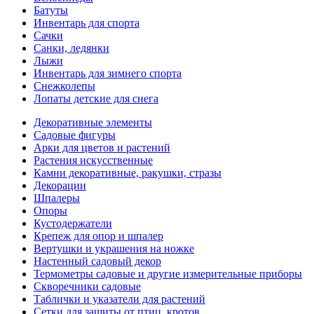
Батуты
Инвентарь для спорта
Сачки
Санки, ледянки
Лыжи
Инвентарь для зимнего спорта
Снежколепы
Лопаты детские для снега
Декоративные элементы
Садовые фигуры
Арки для цветов и растений
Растения искусственные
Камни декоративные, ракушки, стразы
Декорации
Шпалеры
Опоры
Кустодержатели
Крепеж для опор и шпалер
Вертушки и украшения на ножке
Настенный садовый декор
Термометры садовые и другие измерительные приборы
Скворечники садовые
Таблички и указатели для растений
Сетки для защиты от птиц, кротов