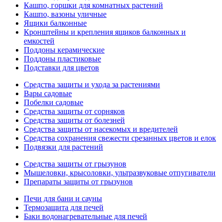
Кашпо, горшки для комнатных растений
Кашпо, вазоны уличные
Ящики балконные
Кронштейны и крепления ящиков балконных и
емкостей
Поддоны керамические
Поддоны пластиковые
Подставки для цветов
Средства защиты и ухода за растениями
Вары садовые
Побелки садовые
Средства защиты от сорняков
Средства защиты от болезней
Средства защиты от насекомых и вредителей
Средства сохранения свежести срезанных цветов и елок
Подвязки для растений
Средства защиты от грызунов
Мышеловки, крысоловки, ультразвуковые отпугиватели
Препараты защиты от грызунов
Печи для бани и сауны
Термозащита для печей
Баки водонагревательные для печей