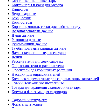
Хозяйственный инвентарь
Контейнеры и баки для мусора
Канистры
Ведра садовые
Баки, бочки
Компостеры
Корзины, ящики, сетки для работы в саду
Водонагреватели дачные
Души дачные
Раковины дачные
Рукомойники дачные
Тумбы под умывальники дачные
Лампы керосиновые, аксессуары
Лейки
Рассеиватели для леек садовых
Опрыскиватели и распылители
Оросители для горшечных растений
Насадки для опрыскивателей
Комплекты ремонтные для садовых опрыскивателей
Сумки, тележки хозяйственные
Товары для хранения садового инвентаря
Кремы и бальзамы для садоводов
Садовый инструмент
Лопаты штыковые