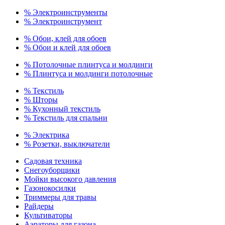
% Электроинструменты
% Электроинструмент
% Обои, клей для обоев
% Обои и клей для обоев
% Потолочные плинтуса и молдинги
% Плинтуса и молдинги потолочные
% Текстиль
% Шторы
% Кухонный текстиль
% Текстиль для спальни
% Электрика
% Розетки, выключатели
Садовая техника
Снегоуборщики
Мойки высокого давления
Газонокосилки
Триммеры для травы
Райдеры
Культиваторы
Аэраторы для газона