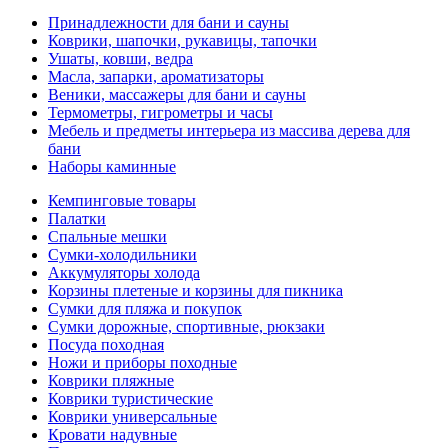
Принадлежности для бани и сауны
Коврики, шапочки, рукавицы, тапочки
Ушаты, ковши, ведра
Масла, запарки, ароматизаторы
Веники, массажеры для бани и сауны
Термометры, гигрометры и часы
Мебель и предметы интерьера из массива дерева для
бани
Наборы каминные
Кемпинговые товары
Палатки
Спальные мешки
Сумки-холодильники
Аккумуляторы холода
Корзины плетеные и корзины для пикника
Сумки для пляжа и покупок
Сумки дорожные, спортивные, рюкзаки
Посуда походная
Ножи и приборы походные
Коврики пляжные
Коврики туристические
Коврики универсальные
Кровати надувные