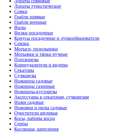
Лопаты совковые
Лопаты туристические
Совки
Грабли прямые
Грабли веерные
Вилы
Вилки посадочные
Конусы посадочные и лункообразователи
Сеялки
Мотыги, полольники
Мотыжки и тяпки ручные
Плоскорезы
Корнеудалители и видеры
Секаторы
Сучкорезы
Ножницы садовые
Ножницы газонные
Ножницы-кусторезы
Аксессуары к секаторам, сучкорезам
Ножи садовые
Ножовки и пилы садовые
Очистители щелевые
Косы, наборы косца
Серпы
Косовища, крепления