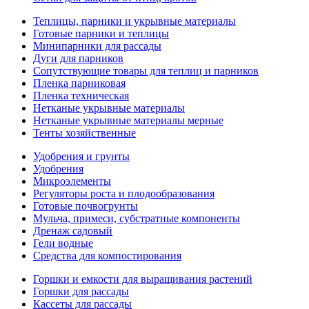
Теплицы, парники и укрывные материалы
Готовые парники и теплицы
Минипарники для рассады
Дуги для парников
Сопутствующие товары для теплиц и парников
Пленка парниковая
Пленка техническая
Нетканые укрывные материалы
Нетканые укрывные материалы мерные
Тенты хозяйственные
Удобрения и грунты
Удобрения
Микроэлементы
Регуляторы роста и плодообразования
Готовые почвогрунты
Мульча, примеси, субстратные компоненты
Дренаж садовый
Гели водные
Средства для компостирования
Горшки и емкости для выращивания растений
Горшки для рассады
Кассеты для рассады