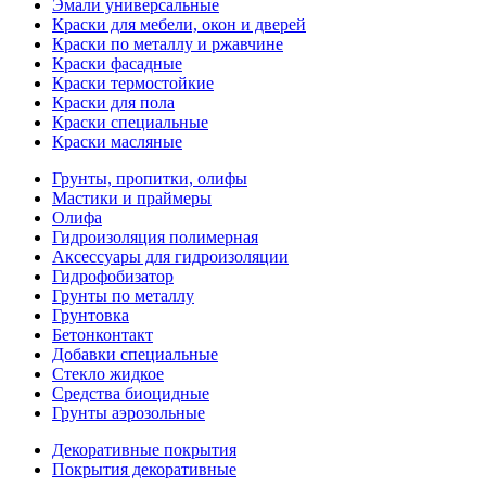
Эмали универсальные
Краски для мебели, окон и дверей
Краски по металлу и ржавчине
Краски фасадные
Краски термостойкие
Краски для пола
Краски специальные
Краски масляные
Грунты, пропитки, олифы
Мастики и праймеры
Олифа
Гидроизоляция полимерная
Аксессуары для гидроизоляции
Гидрофобизатор
Грунты по металлу
Грунтовка
Бетонконтакт
Добавки специальные
Стекло жидкое
Средства биоцидные
Грунты аэрозольные
Декоративные покрытия
Покрытия декоративные