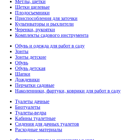
Метлы, щетки
Щетки щелевые
Плодосъемники
Приспособления для заточки
Культиваторы и рыхлители
Черенки, рукоятки
Комплекты садового инструмента
Обувь и одежда для работ в саду
Зонты
Зонты детские
Обувь
Обувь детская
Шапки
Дождевики
Перчатки садовые
Наколенники, фартуки, коврики для работ в саду
Туалеты дачные
Биотуалеты
Туалеты-ведра
Кабины туалетные
Сидения для дачных туалетов
Расходные материалы