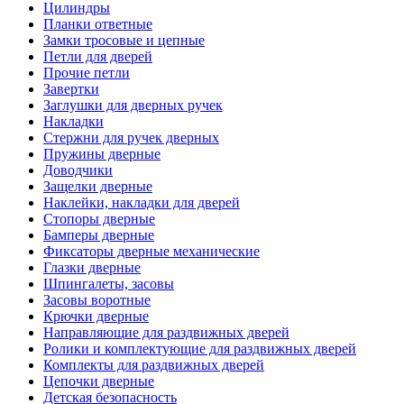
Цилиндры
Планки ответные
Замки тросовые и цепные
Петли для дверей
Прочие петли
Завертки
Заглушки для дверных ручек
Накладки
Стержни для ручек дверных
Пружины дверные
Доводчики
Защелки дверные
Наклейки, накладки для дверей
Стопоры дверные
Бамперы дверные
Фиксаторы дверные механические
Глазки дверные
Шпингалеты, засовы
Засовы воротные
Крючки дверные
Направляющие для раздвижных дверей
Ролики и комплектующие для раздвижных дверей
Комплекты для раздвижных дверей
Цепочки дверные
Детская безопасность