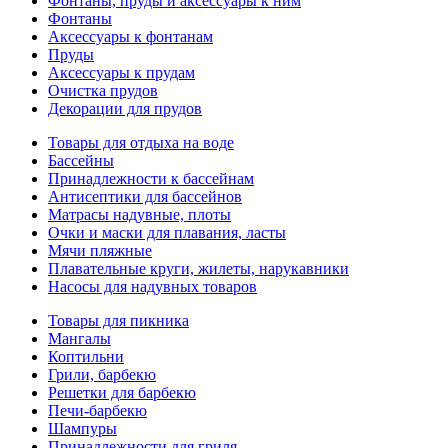
Фонтаны, пруды и аксессуары к ним
Фонтаны
Аксессуары к фонтанам
Пруды
Аксессуары к прудам
Очистка прудов
Декорации для прудов
Товары для отдыха на воде
Бассейны
Принадлежности к бассейнам
Антисептики для бассейнов
Матраcы надувные, плоты
Очки и маски для плавания, ласты
Мячи пляжные
Плавательные круги, жилеты, нарукавники
Насосы для надувных товаров
Товары для пикника
Мангалы
Коптильни
Грили, барбекю
Решетки для барбекю
Печи-барбекю
Шампуры
Принадлежности для гриля