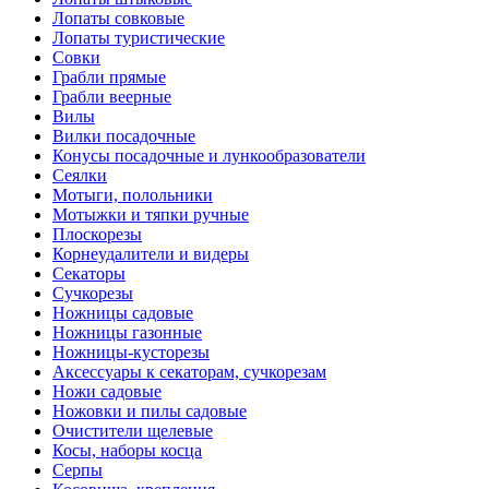
Лопаты совковые
Лопаты туристические
Совки
Грабли прямые
Грабли веерные
Вилы
Вилки посадочные
Конусы посадочные и лункообразователи
Сеялки
Мотыги, полольники
Мотыжки и тяпки ручные
Плоскорезы
Корнеудалители и видеры
Секаторы
Сучкорезы
Ножницы садовые
Ножницы газонные
Ножницы-кусторезы
Аксессуары к секаторам, сучкорезам
Ножи садовые
Ножовки и пилы садовые
Очистители щелевые
Косы, наборы косца
Серпы