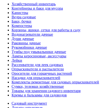
Хозяйственный инвентарь
Контейнеры и баки для мусора
Канистры
Ведра садовые
Баки, бочки
Компостеры
Корзины, ящики, сетки для работы в саду
Водонагреватели дачные
Души дачные
Раковины дачные
Рукомойники дачные
Тумбы под умывальники дачные
Лампы керосиновые, аксессуары
Лейки
Рассеиватели для леек садовых
Опрыскиватели и распылители
Оросители для горшечных растений
Насадки для опрыскивателей
Комплекты ремонтные для садовых опрыскивателей
Сумки, тележки хозяйственные
Товары для хранения садового инвентаря
Кремы и бальзамы для садоводов
Садовый инструмент
Лопаты штыковые