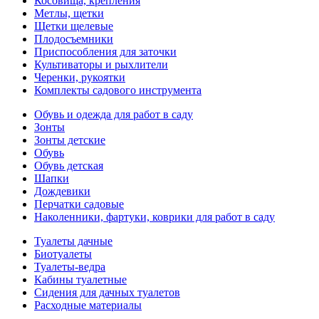
Косовища, крепления
Метлы, щетки
Щетки щелевые
Плодосъемники
Приспособления для заточки
Культиваторы и рыхлители
Черенки, рукоятки
Комплекты садового инструмента
Обувь и одежда для работ в саду
Зонты
Зонты детские
Обувь
Обувь детская
Шапки
Дождевики
Перчатки садовые
Наколенники, фартуки, коврики для работ в саду
Туалеты дачные
Биотуалеты
Туалеты-ведра
Кабины туалетные
Сидения для дачных туалетов
Расходные материалы