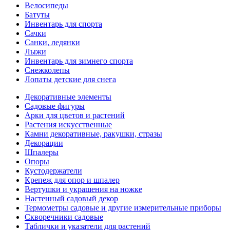
Велосипеды
Батуты
Инвентарь для спорта
Сачки
Санки, ледянки
Лыжи
Инвентарь для зимнего спорта
Снежколепы
Лопаты детские для снега
Декоративные элементы
Садовые фигуры
Арки для цветов и растений
Растения искусственные
Камни декоративные, ракушки, стразы
Декорации
Шпалеры
Опоры
Кустодержатели
Крепеж для опор и шпалер
Вертушки и украшения на ножке
Настенный садовый декор
Термометры садовые и другие измерительные приборы
Скворечники садовые
Таблички и указатели для растений