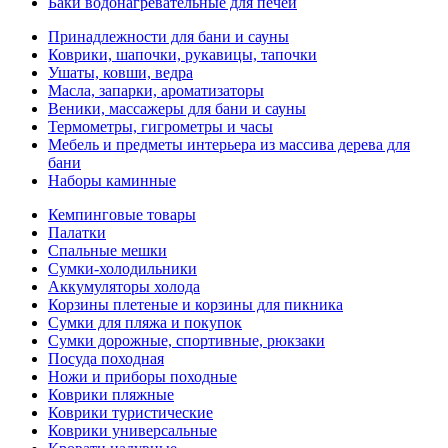
Баки водонагревательные для печей
Принадлежности для бани и сауны
Коврики, шапочки, рукавицы, тапочки
Ушаты, ковши, ведра
Масла, запарки, ароматизаторы
Веники, массажеры для бани и сауны
Термометры, гигрометры и часы
Мебель и предметы интерьера из массива дерева для
бани
Наборы каминные
Кемпинговые товары
Палатки
Спальные мешки
Сумки-холодильники
Аккумуляторы холода
Корзины плетеные и корзины для пикника
Сумки для пляжа и покупок
Сумки дорожные, спортивные, рюкзаки
Посуда походная
Ножи и приборы походные
Коврики пляжные
Коврики туристические
Коврики универсальные