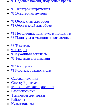
% Садовые качели, подвесные кресла
% Электроинструменты
% Электроинструмент
% Обои, клей для обоев
% Обои и клей для обоев
% Потолочные плинтуса и молдинги
% Плинтуса и молдинги потолочные
% Текстиль
% Шторы
% Кухонный текстиль
% Текстиль для спальни
% Электрика
% Розетки, выключатели
Садовая техника
Снегоуборщики
Мойки высокого давления
Газонокосилки
Триммеры для травы
Райдеры
Культиваторы