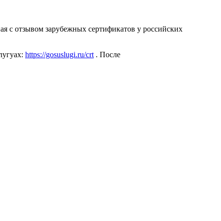
ая с отзывом зарубежных сертификатов у российских
лугуах:
https://gosuslugi.ru/crt
. После