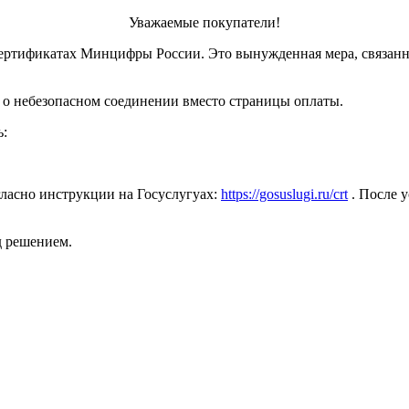
Уважаемые покупатели!
ертификатах Минцифры России. Это вынужденная мера, связанн
 о небезопасном соединении вместо страницы оплаты.
ь:
ласно инструкции на Госуслугуах:
https://gosuslugi.ru/crt
. После у
д решением.