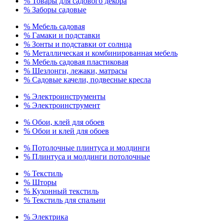
% Товары для садового декора
% Заборы садовые
% Мебель садовая
% Гамаки и подставки
% Зонты и подставки от солнца
% Металлическая и комбинированная мебель
% Мебель садовая пластиковая
% Шезлонги, лежаки, матрасы
% Садовые качели, подвесные кресла
% Электроинструменты
% Электроинструмент
% Обои, клей для обоев
% Обои и клей для обоев
% Потолочные плинтуса и молдинги
% Плинтуса и молдинги потолочные
% Текстиль
% Шторы
% Кухонный текстиль
% Текстиль для спальни
% Электрика