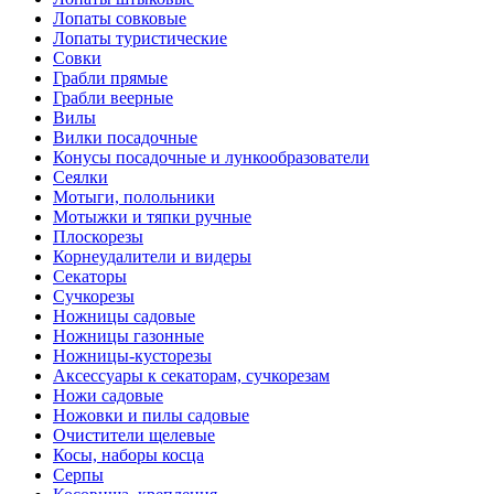
Лопаты совковые
Лопаты туристические
Совки
Грабли прямые
Грабли веерные
Вилы
Вилки посадочные
Конусы посадочные и лункообразователи
Сеялки
Мотыги, полольники
Мотыжки и тяпки ручные
Плоскорезы
Корнеудалители и видеры
Секаторы
Сучкорезы
Ножницы садовые
Ножницы газонные
Ножницы-кусторезы
Аксессуары к секаторам, сучкорезам
Ножи садовые
Ножовки и пилы садовые
Очистители щелевые
Косы, наборы косца
Серпы