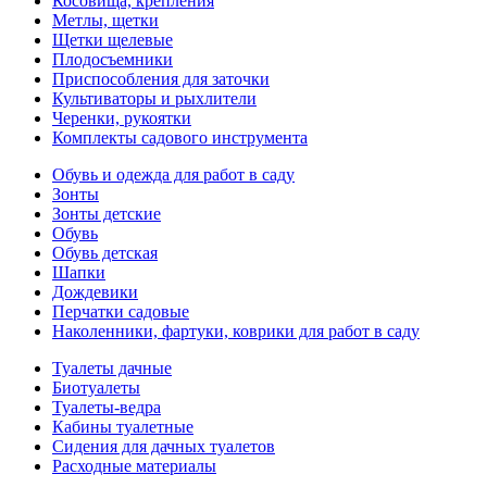
Косовища, крепления
Метлы, щетки
Щетки щелевые
Плодосъемники
Приспособления для заточки
Культиваторы и рыхлители
Черенки, рукоятки
Комплекты садового инструмента
Обувь и одежда для работ в саду
Зонты
Зонты детские
Обувь
Обувь детская
Шапки
Дождевики
Перчатки садовые
Наколенники, фартуки, коврики для работ в саду
Туалеты дачные
Биотуалеты
Туалеты-ведра
Кабины туалетные
Сидения для дачных туалетов
Расходные материалы