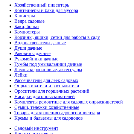
Хозяйственный инвентарь
Контейнеры и баки для мусора
Канистры
Ведра садовые
Баки, бочки
Компостеры
Корзины, ящики, сетки для работы в саду
Водонагреватели дачные
Души дачные
Раковины дачные
Рукомойники дачные
Тумбы под умывальники дачные
Лампы керосиновые, аксессуары
Лейки
Рассеиватели для леек садовых
Опрыскиватели и распылители
Оросители для горшечных растений
Насадки для опрыскивателей
Комплекты ремонтные для садовых опрыскивателей
Сумки, тележки хозяйственные
Товары для хранения садового инвентаря
Кремы и бальзамы для садоводов
Садовый инструмент
Лопаты штыковые