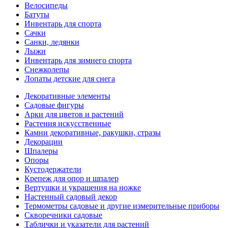
Велосипеды
Батуты
Инвентарь для спорта
Сачки
Санки, ледянки
Лыжи
Инвентарь для зимнего спорта
Снежколепы
Лопаты детские для снега
Декоративные элементы
Садовые фигуры
Арки для цветов и растений
Растения искусственные
Камни декоративные, ракушки, стразы
Декорации
Шпалеры
Опоры
Кустодержатели
Крепеж для опор и шпалер
Вертушки и украшения на ножке
Настенный садовый декор
Термометры садовые и другие измерительные приборы
Скворечники садовые
Таблички и указатели для растений