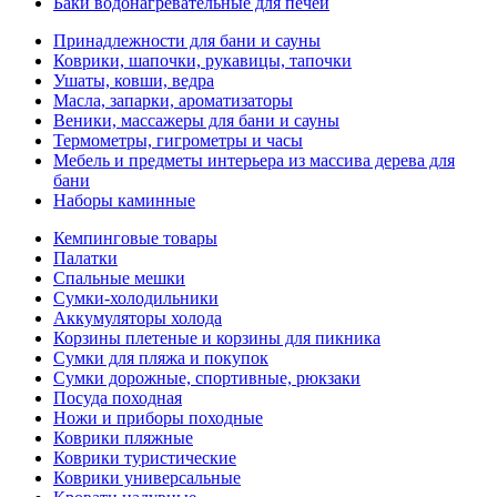
Баки водонагревательные для печей
Принадлежности для бани и сауны
Коврики, шапочки, рукавицы, тапочки
Ушаты, ковши, ведра
Масла, запарки, ароматизаторы
Веники, массажеры для бани и сауны
Термометры, гигрометры и часы
Мебель и предметы интерьера из массива дерева для
бани
Наборы каминные
Кемпинговые товары
Палатки
Спальные мешки
Сумки-холодильники
Аккумуляторы холода
Корзины плетеные и корзины для пикника
Сумки для пляжа и покупок
Сумки дорожные, спортивные, рюкзаки
Посуда походная
Ножи и приборы походные
Коврики пляжные
Коврики туристические
Коврики универсальные