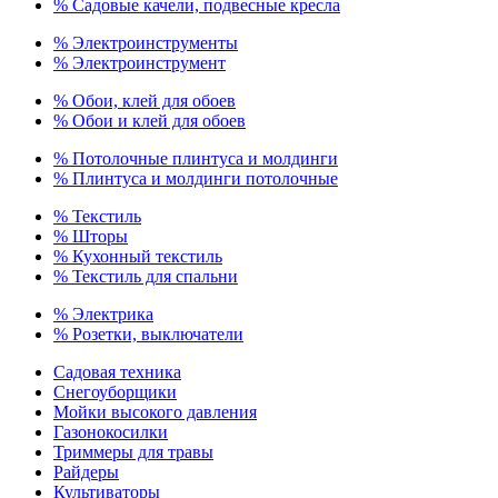
% Садовые качели, подвесные кресла
% Электроинструменты
% Электроинструмент
% Обои, клей для обоев
% Обои и клей для обоев
% Потолочные плинтуса и молдинги
% Плинтуса и молдинги потолочные
% Текстиль
% Шторы
% Кухонный текстиль
% Текстиль для спальни
% Электрика
% Розетки, выключатели
Садовая техника
Снегоуборщики
Мойки высокого давления
Газонокосилки
Триммеры для травы
Райдеры
Культиваторы