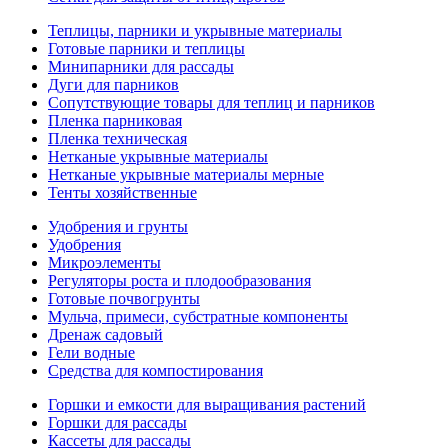
Теплицы, парники и укрывные материалы
Готовые парники и теплицы
Минипарники для рассады
Дуги для парников
Сопутствующие товары для теплиц и парников
Пленка парниковая
Пленка техническая
Нетканые укрывные материалы
Нетканые укрывные материалы мерные
Тенты хозяйственные
Удобрения и грунты
Удобрения
Микроэлементы
Регуляторы роста и плодообразования
Готовые почвогрунты
Мульча, примеси, субстратные компоненты
Дренаж садовый
Гели водные
Средства для компостирования
Горшки и емкости для выращивания растений
Горшки для рассады
Кассеты для рассады