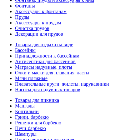
Фонтаны, пруды и аксессуары к ним
Фонтаны
Аксессуары к фонтанам
Пруды
Аксессуары к прудам
Очистка прудов
Декорации для прудов
Товары для отдыха на воде
Бассейны
Принадлежности к бассейнам
Антисептики для бассейнов
Матраcы надувные, плоты
Очки и маски для плавания, ласты
Мячи пляжные
Плавательные круги, жилеты, нарукавники
Насосы для надувных товаров
Товары для пикника
Мангалы
Коптильни
Грили, барбекю
Решетки для барбекю
Печи-барбекю
Шампуры
Принадлежности для гриля