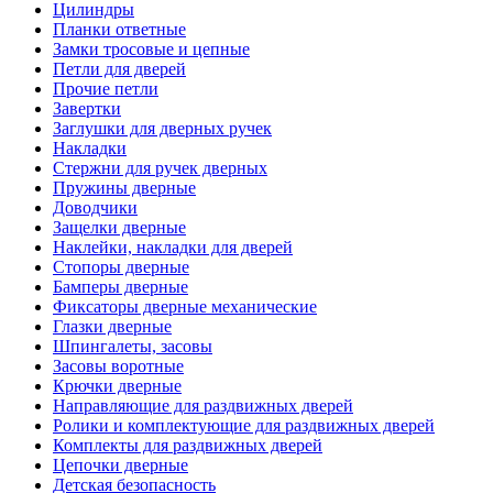
Цилиндры
Планки ответные
Замки тросовые и цепные
Петли для дверей
Прочие петли
Завертки
Заглушки для дверных ручек
Накладки
Стержни для ручек дверных
Пружины дверные
Доводчики
Защелки дверные
Наклейки, накладки для дверей
Стопоры дверные
Бамперы дверные
Фиксаторы дверные механические
Глазки дверные
Шпингалеты, засовы
Засовы воротные
Крючки дверные
Направляющие для раздвижных дверей
Ролики и комплектующие для раздвижных дверей
Комплекты для раздвижных дверей
Цепочки дверные
Детская безопасность