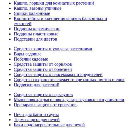
Кашпо, горшки для комнатных растений
Кашпо, вазоны уличные
Ящики балконные
Кронштейны и крепления ящиков балконных и
емкостей
Поддоны керамические
Поддоны пластиковые
Подставки для цветов
Средства защиты и ухода за растениями
Вары садовые
Побелки садовые
Средства защиты от сорняков
Средства защиты от болезней
Средства защиты от насекомых и вредителей
Средства сохранения свежести срезанных цветов и елок
Подвязки для растений
Средства защиты от грызунов
Мышеловки, крысоловки, ультразвуковые отпугиватели
Препараты защиты от грызунов
Печи для бани и сауны
Термозащита для печей
Баки водонагревательные для печей