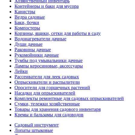
Хозяйственный инвентарь
Контейнеры и баки для мусора
Канистры
Ведра садовые
Баки, бочки
Компостеры
Корзины, ящики, сетки для работы в саду
Водонагреватели дачные
Души дачные
Раковины дачные
Рукомойники дачные
Тумбы под умывальники дачные
Лампы керосиновые, аксессуары
Лейки
Рассеиватели для леек садовых
Опрыскиватели и распылители
Оросители для горшечных растений
Насадки для опрыскивателей
Комплекты ремонтные для садовых опрыскивателей
Сумки, тележки хозяйственные
Товары для хранения садового инвентаря
Кремы и бальзамы для садоводов
Садовый инструмент
Лопаты штыковые