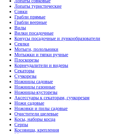
Лопаты совковые
Лопаты туристические
Совки
Грабли прямые
Грабли веерные
Вилы
Вилки посадочные
Конусы посадочные и лункообразователи
Сеялки
Мотыги, полольники
Мотыжки и тяпки ручные
Плоскорезы
Корнеудалители и видеры
Секаторы
Сучкорезы
Ножницы садовые
Ножницы газонные
Ножницы-кусторезы
Аксессуары к секаторам, сучкорезам
Ножи садовые
Ножовки и пилы садовые
Очистители щелевые
Косы, наборы косца
Серпы
Косовища, крепления