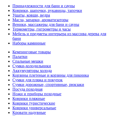
Принадлежности для бани и сауны
Коврики, шапочки, рукавицы, тапочки
Ушаты, ковши, ведра
Масла, запарки, ароматизаторы
Веники, массажеры для бани и сауны
Термометры, гигрометры и часы
Мебель и предметы интерьера из массива дерева для
бани
Наборы каминные
Кемпинговые товары
Палатки
Спальные мешки
Сумки-холодильники
Аккумуляторы холода
Корзины плетеные и корзины для пикника
Сумки для пляжа и покупок
Сумки дорожные, спортивные, рюкзаки
Посуда походная
Ножи и приборы походные
Коврики пляжные
Коврики туристические
Коврики универсальные
Кровати надувные