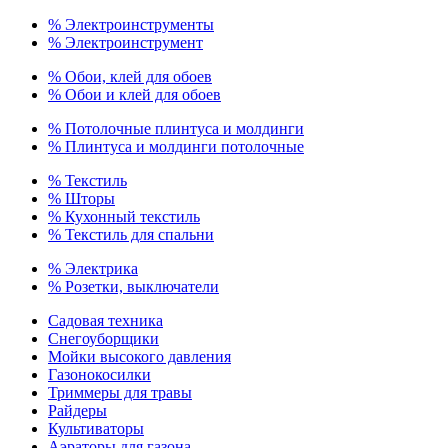
% Электроинструменты
% Электроинструмент
% Обои, клей для обоев
% Обои и клей для обоев
% Потолочные плинтуса и молдинги
% Плинтуса и молдинги потолочные
% Текстиль
% Шторы
% Кухонный текстиль
% Текстиль для спальни
% Электрика
% Розетки, выключатели
Садовая техника
Снегоуборщики
Мойки высокого давления
Газонокосилки
Триммеры для травы
Райдеры
Культиваторы
Аэраторы для газона