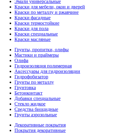
Эмали универсальные
Краски для мебели, окон и дверей
Краски по металлу и ржавчине
Краски фасадные
Краски термостойкие
Краски для пола
Краски специальные
Краски масляные
Грунты, пропитки, олифы
Мастики и праймеры
Олифа
Гидроизоляция полимерная
Аксессуары для гидроизоляции
Гидрофобизатор
Грунты по металлу
Грунтовка
Бетонконтакт
Добавки специальные
Стекло жидкое
Средства биоцидные
Грунты аэрозольные
Декоративные покрытия
Покрытия декоративные