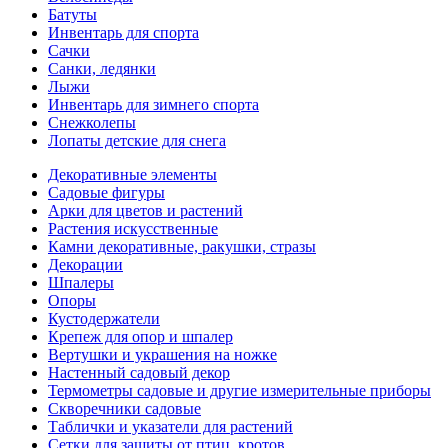
Батуты
Инвентарь для спорта
Сачки
Санки, ледянки
Лыжи
Инвентарь для зимнего спорта
Снежколепы
Лопаты детские для снега
Декоративные элементы
Садовые фигуры
Арки для цветов и растений
Растения искусственные
Камни декоративные, ракушки, стразы
Декорации
Шпалеры
Опоры
Кустодержатели
Крепеж для опор и шпалер
Вертушки и украшения на ножке
Настенный садовый декор
Термометры садовые и другие измерительные приборы
Скворечники садовые
Таблички и указатели для растений
Сетки для защиты от птиц, кротов