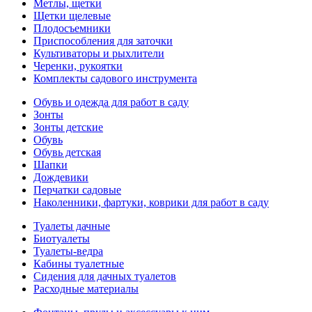
Метлы, щетки
Щетки щелевые
Плодосъемники
Приспособления для заточки
Культиваторы и рыхлители
Черенки, рукоятки
Комплекты садового инструмента
Обувь и одежда для работ в саду
Зонты
Зонты детские
Обувь
Обувь детская
Шапки
Дождевики
Перчатки садовые
Наколенники, фартуки, коврики для работ в саду
Туалеты дачные
Биотуалеты
Туалеты-ведра
Кабины туалетные
Сидения для дачных туалетов
Расходные материалы