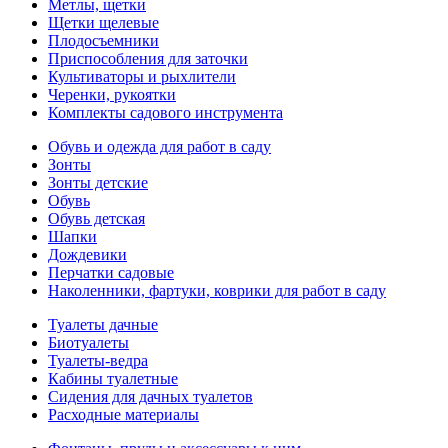
Метлы, щетки
Щетки щелевые
Плодосъемники
Приспособления для заточки
Культиваторы и рыхлители
Черенки, рукоятки
Комплекты садового инструмента
Обувь и одежда для работ в саду
Зонты
Зонты детские
Обувь
Обувь детская
Шапки
Дождевики
Перчатки садовые
Наколенники, фартуки, коврики для работ в саду
Туалеты дачные
Биотуалеты
Туалеты-ведра
Кабины туалетные
Сидения для дачных туалетов
Расходные материалы