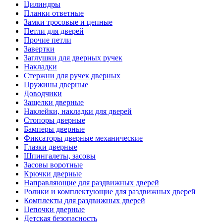
Цилиндры
Планки ответные
Замки тросовые и цепные
Петли для дверей
Прочие петли
Завертки
Заглушки для дверных ручек
Накладки
Стержни для ручек дверных
Пружины дверные
Доводчики
Защелки дверные
Наклейки, накладки для дверей
Стопоры дверные
Бамперы дверные
Фиксаторы дверные механические
Глазки дверные
Шпингалеты, засовы
Засовы воротные
Крючки дверные
Направляющие для раздвижных дверей
Ролики и комплектующие для раздвижных дверей
Комплекты для раздвижных дверей
Цепочки дверные
Детская безопасность