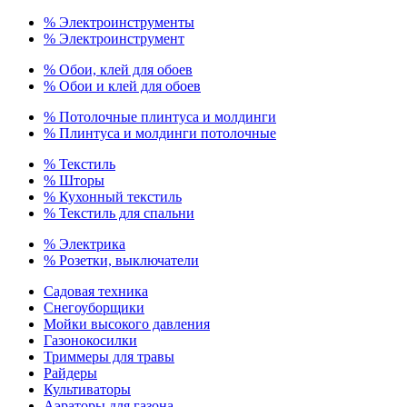
% Электроинструменты
% Электроинструмент
% Обои, клей для обоев
% Обои и клей для обоев
% Потолочные плинтуса и молдинги
% Плинтуса и молдинги потолочные
% Текстиль
% Шторы
% Кухонный текстиль
% Текстиль для спальни
% Электрика
% Розетки, выключатели
Садовая техника
Снегоуборщики
Мойки высокого давления
Газонокосилки
Триммеры для травы
Райдеры
Культиваторы
Аэраторы для газона