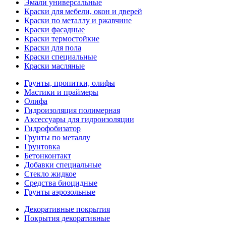
Эмали универсальные
Краски для мебели, окон и дверей
Краски по металлу и ржавчине
Краски фасадные
Краски термостойкие
Краски для пола
Краски специальные
Краски масляные
Грунты, пропитки, олифы
Мастики и праймеры
Олифа
Гидроизоляция полимерная
Аксессуары для гидроизоляции
Гидрофобизатор
Грунты по металлу
Грунтовка
Бетонконтакт
Добавки специальные
Стекло жидкое
Средства биоцидные
Грунты аэрозольные
Декоративные покрытия
Покрытия декоративные