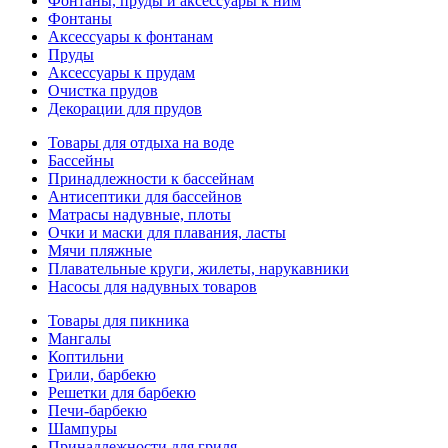
Фонтаны, пруды и аксессуары к ним
Фонтаны
Аксессуары к фонтанам
Пруды
Аксессуары к прудам
Очистка прудов
Декорации для прудов
Товары для отдыха на воде
Бассейны
Принадлежности к бассейнам
Антисептики для бассейнов
Матраcы надувные, плоты
Очки и маски для плавания, ласты
Мячи пляжные
Плавательные круги, жилеты, нарукавники
Насосы для надувных товаров
Товары для пикника
Мангалы
Коптильни
Грили, барбекю
Решетки для барбекю
Печи-барбекю
Шампуры
Принадлежности для гриля