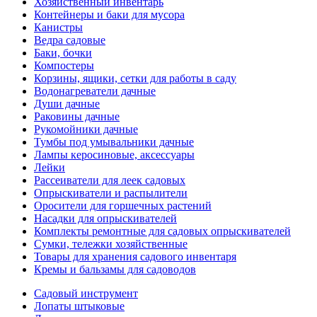
Хозяйственный инвентарь
Контейнеры и баки для мусора
Канистры
Ведра садовые
Баки, бочки
Компостеры
Корзины, ящики, сетки для работы в саду
Водонагреватели дачные
Души дачные
Раковины дачные
Рукомойники дачные
Тумбы под умывальники дачные
Лампы керосиновые, аксессуары
Лейки
Рассеиватели для леек садовых
Опрыскиватели и распылители
Оросители для горшечных растений
Насадки для опрыскивателей
Комплекты ремонтные для садовых опрыскивателей
Сумки, тележки хозяйственные
Товары для хранения садового инвентаря
Кремы и бальзамы для садоводов
Садовый инструмент
Лопаты штыковые