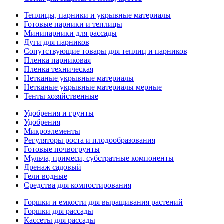
Теплицы, парники и укрывные материалы
Готовые парники и теплицы
Минипарники для рассады
Дуги для парников
Сопутствующие товары для теплиц и парников
Пленка парниковая
Пленка техническая
Нетканые укрывные материалы
Нетканые укрывные материалы мерные
Тенты хозяйственные
Удобрения и грунты
Удобрения
Микроэлементы
Регуляторы роста и плодообразования
Готовые почвогрунты
Мульча, примеси, субстратные компоненты
Дренаж садовый
Гели водные
Средства для компостирования
Горшки и емкости для выращивания растений
Горшки для рассады
Кассеты для рассады