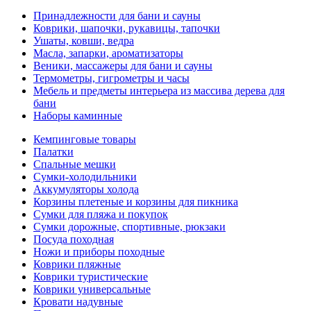
Принадлежности для бани и сауны
Коврики, шапочки, рукавицы, тапочки
Ушаты, ковши, ведра
Масла, запарки, ароматизаторы
Веники, массажеры для бани и сауны
Термометры, гигрометры и часы
Мебель и предметы интерьера из массива дерева для
бани
Наборы каминные
Кемпинговые товары
Палатки
Спальные мешки
Сумки-холодильники
Аккумуляторы холода
Корзины плетеные и корзины для пикника
Сумки для пляжа и покупок
Сумки дорожные, спортивные, рюкзаки
Посуда походная
Ножи и приборы походные
Коврики пляжные
Коврики туристические
Коврики универсальные
Кровати надувные