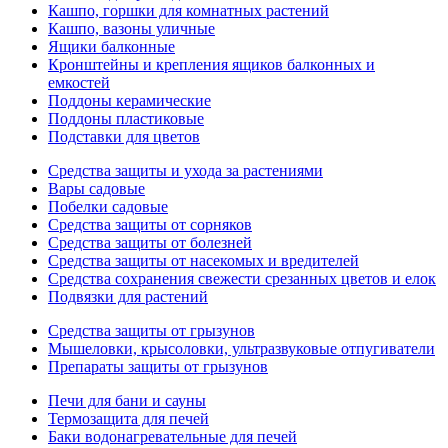
Кашпо, горшки для комнатных растений
Кашпо, вазоны уличные
Ящики балконные
Кронштейны и крепления ящиков балконных и
емкостей
Поддоны керамические
Поддоны пластиковые
Подставки для цветов
Средства защиты и ухода за растениями
Вары садовые
Побелки садовые
Средства защиты от сорняков
Средства защиты от болезней
Средства защиты от насекомых и вредителей
Средства сохранения свежести срезанных цветов и елок
Подвязки для растений
Средства защиты от грызунов
Мышеловки, крысоловки, ультразвуковые отпугиватели
Препараты защиты от грызунов
Печи для бани и сауны
Термозащита для печей
Баки водонагревательные для печей