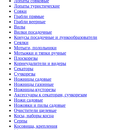
Лопаты совковые
Лопаты туристические
Совки
Грабли прямые
Грабли веерные
Вилы
Вилки посадочные
Конусы посадочные и лункообразователи
Сеялки
Мотыги, полольники
Мотыжки и тяпки ручные
Плоскорезы
Корнеудалители и видеры
Секаторы
Сучкорезы
Ножницы садовые
Ножницы газонные
Ножницы-кусторезы
Аксессуары к секаторам, сучкорезам
Ножи садовые
Ножовки и пилы садовые
Очистители щелевые
Косы, наборы косца
Серпы
Косовища, крепления