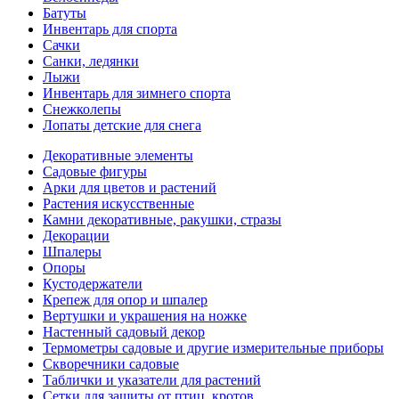
Батуты
Инвентарь для спорта
Сачки
Санки, ледянки
Лыжи
Инвентарь для зимнего спорта
Снежколепы
Лопаты детские для снега
Декоративные элементы
Садовые фигуры
Арки для цветов и растений
Растения искусственные
Камни декоративные, ракушки, стразы
Декорации
Шпалеры
Опоры
Кустодержатели
Крепеж для опор и шпалер
Вертушки и украшения на ножке
Настенный садовый декор
Термометры садовые и другие измерительные приборы
Скворечники садовые
Таблички и указатели для растений
Сетки для защиты от птиц, кротов