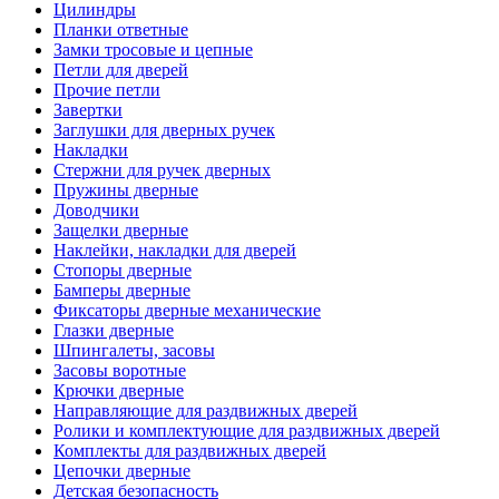
Цилиндры
Планки ответные
Замки тросовые и цепные
Петли для дверей
Прочие петли
Завертки
Заглушки для дверных ручек
Накладки
Стержни для ручек дверных
Пружины дверные
Доводчики
Защелки дверные
Наклейки, накладки для дверей
Стопоры дверные
Бамперы дверные
Фиксаторы дверные механические
Глазки дверные
Шпингалеты, засовы
Засовы воротные
Крючки дверные
Направляющие для раздвижных дверей
Ролики и комплектующие для раздвижных дверей
Комплекты для раздвижных дверей
Цепочки дверные
Детская безопасность