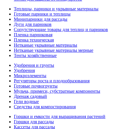
Теплицы, парники и укрывные материалы
Готовые парники и теплицы
Минипарники для рассады
Дуги для парников
Сопутствующие товары для теплиц и парников
Пленка парниковая
Пленка техническая
Нетканые укрывные материалы
Нетканые укрывные материалы мерные
Тенты хозяйственные
Удобрения и грунты
Удобрения
Микроэлементы
Регуляторы роста и плодообразования
Готовые почвогрунты
Мульча, примеси, субстратные компоненты
Дренаж садовый
Гели водные
Средства для компостирования
Горшки и емкости для выращивания растений
Горшки для рассады
Кассеты для рассады