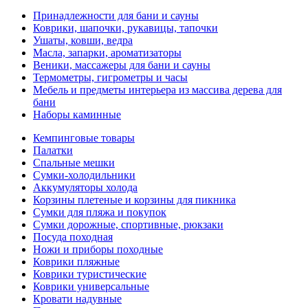
Принадлежности для бани и сауны
Коврики, шапочки, рукавицы, тапочки
Ушаты, ковши, ведра
Масла, запарки, ароматизаторы
Веники, массажеры для бани и сауны
Термометры, гигрометры и часы
Мебель и предметы интерьера из массива дерева для
бани
Наборы каминные
Кемпинговые товары
Палатки
Спальные мешки
Сумки-холодильники
Аккумуляторы холода
Корзины плетеные и корзины для пикника
Сумки для пляжа и покупок
Сумки дорожные, спортивные, рюкзаки
Посуда походная
Ножи и приборы походные
Коврики пляжные
Коврики туристические
Коврики универсальные
Кровати надувные