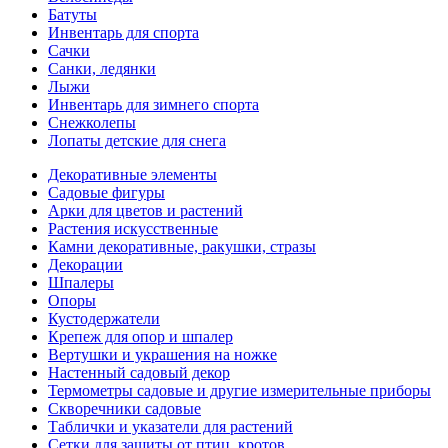
Батуты
Инвентарь для спорта
Сачки
Санки, ледянки
Лыжи
Инвентарь для зимнего спорта
Снежколепы
Лопаты детские для снега
Декоративные элементы
Садовые фигуры
Арки для цветов и растений
Растения искусственные
Камни декоративные, ракушки, стразы
Декорации
Шпалеры
Опоры
Кустодержатели
Крепеж для опор и шпалер
Вертушки и украшения на ножке
Настенный садовый декор
Термометры садовые и другие измерительные приборы
Скворечники садовые
Таблички и указатели для растений
Сетки для защиты от птиц, кротов