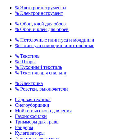
% Электроинструменты
% Электроинструмент
% Обои, клей для обоев
% Обои и клей для обоев
% Потолочные плинтуса и молдинги
% Плинтуса и молдинги потолочные
% Текстиль
% Шторы
% Кухонный текстиль
% Текстиль для спальни
% Электрика
% Розетки, выключатели
Садовая техника
Снегоуборщики
Мойки высокого давления
Газонокосилки
Триммеры для травы
Райдеры
Культиваторы
Аэраторы для газона