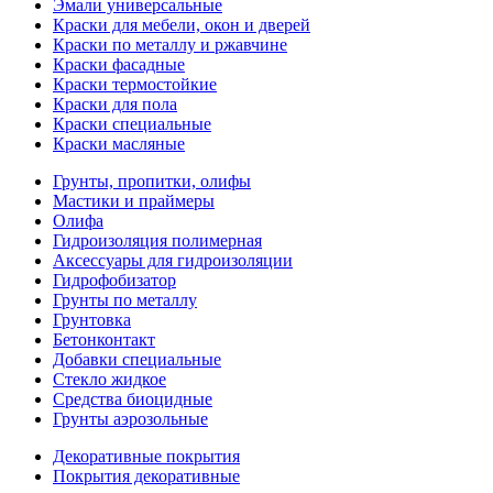
Эмали универсальные
Краски для мебели, окон и дверей
Краски по металлу и ржавчине
Краски фасадные
Краски термостойкие
Краски для пола
Краски специальные
Краски масляные
Грунты, пропитки, олифы
Мастики и праймеры
Олифа
Гидроизоляция полимерная
Аксессуары для гидроизоляции
Гидрофобизатор
Грунты по металлу
Грунтовка
Бетонконтакт
Добавки специальные
Стекло жидкое
Средства биоцидные
Грунты аэрозольные
Декоративные покрытия
Покрытия декоративные