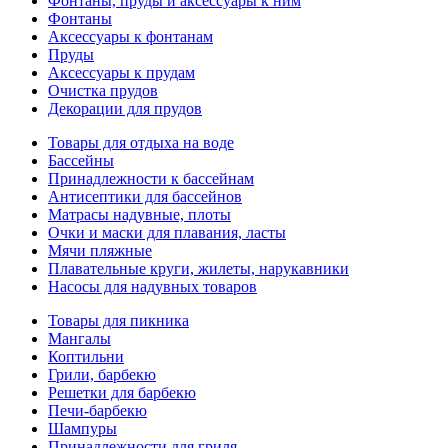
Фонтаны, пруды и аксессуары к ним
Фонтаны
Аксессуары к фонтанам
Пруды
Аксессуары к прудам
Очистка прудов
Декорации для прудов
Товары для отдыха на воде
Бассейны
Принадлежности к бассейнам
Антисептики для бассейнов
Матраcы надувные, плоты
Очки и маски для плавания, ласты
Мячи пляжные
Плавательные круги, жилеты, нарукавники
Насосы для надувных товаров
Товары для пикника
Мангалы
Коптильни
Грили, барбекю
Решетки для барбекю
Печи-барбекю
Шампуры
Принадлежности для гриля