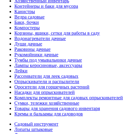
Хозяйственный инвентарь
Контейнеры и баки для мусора
Канистры
Ведра садовые
Баки, бочки
Компостеры
Корзины, ящики, сетки для работы в саду
Водонагреватели дачные
Души дачные
Раковины дачные
Рукомойники дачные
Тумбы под умывальники дачные
Лампы керосиновые, аксессуары
Лейки
Рассеиватели для леек садовых
Опрыскиватели и распылители
Оросители для горшечных растений
Насадки для опрыскивателей
Комплекты ремонтные для садовых опрыскивателей
Сумки, тележки хозяйственные
Товары для хранения садового инвентаря
Кремы и бальзамы для садоводов
Садовый инструмент
Лопаты штыковые