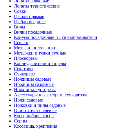
Лопаты совковые
Лопаты туристические
Совки
Грабли прямые
Грабли веерные
Вилы
Вилки посадочные
Конусы посадочные и лункообразователи
Сеялки
Мотыги, полольники
Мотыжки и тяпки ручные
Плоскорезы
Корнеудалители и видеры
Секаторы
Сучкорезы
Ножницы садовые
Ножницы газонные
Ножницы-кусторезы
Аксессуары к секаторам, сучкорезам
Ножи садовые
Ножовки и пилы садовые
Очистители щелевые
Косы, наборы косца
Серпы
Косовища, крепления