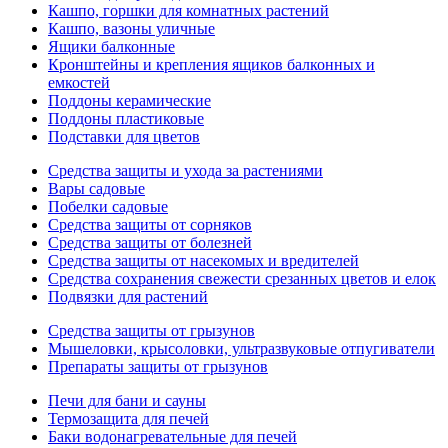
Кашпо, горшки для комнатных растений
Кашпо, вазоны уличные
Ящики балконные
Кронштейны и крепления ящиков балконных и
емкостей
Поддоны керамические
Поддоны пластиковые
Подставки для цветов
Средства защиты и ухода за растениями
Вары садовые
Побелки садовые
Средства защиты от сорняков
Средства защиты от болезней
Средства защиты от насекомых и вредителей
Средства сохранения свежести срезанных цветов и елок
Подвязки для растений
Средства защиты от грызунов
Мышеловки, крысоловки, ультразвуковые отпугиватели
Препараты защиты от грызунов
Печи для бани и сауны
Термозащита для печей
Баки водонагревательные для печей