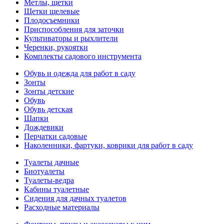
Метлы, щетки
Щетки щелевые
Плодосъемники
Приспособления для заточки
Культиваторы и рыхлители
Черенки, рукоятки
Комплекты садового инструмента
Обувь и одежда для работ в саду
Зонты
Зонты детские
Обувь
Обувь детская
Шапки
Дождевики
Перчатки садовые
Наколенники, фартуки, коврики для работ в саду
Туалеты дачные
Биотуалеты
Туалеты-ведра
Кабины туалетные
Сидения для дачных туалетов
Расходные материалы