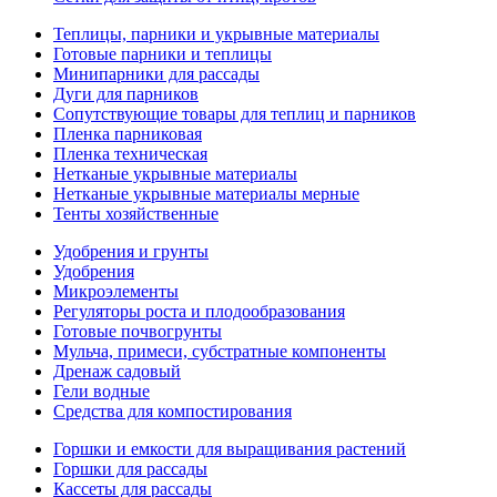
Теплицы, парники и укрывные материалы
Готовые парники и теплицы
Минипарники для рассады
Дуги для парников
Сопутствующие товары для теплиц и парников
Пленка парниковая
Пленка техническая
Нетканые укрывные материалы
Нетканые укрывные материалы мерные
Тенты хозяйственные
Удобрения и грунты
Удобрения
Микроэлементы
Регуляторы роста и плодообразования
Готовые почвогрунты
Мульча, примеси, субстратные компоненты
Дренаж садовый
Гели водные
Средства для компостирования
Горшки и емкости для выращивания растений
Горшки для рассады
Кассеты для рассады