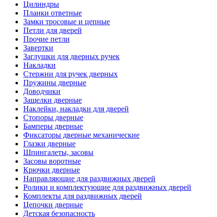
Цилиндры
Планки ответные
Замки тросовые и цепные
Петли для дверей
Прочие петли
Завертки
Заглушки для дверных ручек
Накладки
Стержни для ручек дверных
Пружины дверные
Доводчики
Защелки дверные
Наклейки, накладки для дверей
Стопоры дверные
Бамперы дверные
Фиксаторы дверные механические
Глазки дверные
Шпингалеты, засовы
Засовы воротные
Крючки дверные
Направляющие для раздвижных дверей
Ролики и комплектующие для раздвижных дверей
Комплекты для раздвижных дверей
Цепочки дверные
Детская безопасность