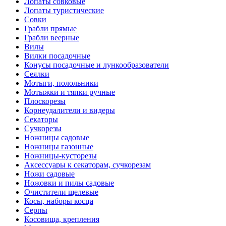
Лопаты совковые
Лопаты туристические
Совки
Грабли прямые
Грабли веерные
Вилы
Вилки посадочные
Конусы посадочные и лункообразователи
Сеялки
Мотыги, полольники
Мотыжки и тяпки ручные
Плоскорезы
Корнеудалители и видеры
Секаторы
Сучкорезы
Ножницы садовые
Ножницы газонные
Ножницы-кусторезы
Аксессуары к секаторам, сучкорезам
Ножи садовые
Ножовки и пилы садовые
Очистители щелевые
Косы, наборы косца
Серпы
Косовища, крепления