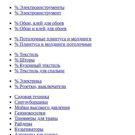
% Электроинструменты
% Электроинструмент
% Обои, клей для обоев
% Обои и клей для обоев
% Потолочные плинтуса и молдинги
% Плинтуса и молдинги потолочные
% Текстиль
% Шторы
% Кухонный текстиль
% Текстиль для спальни
% Электрика
% Розетки, выключатели
Садовая техника
Снегоуборщики
Мойки высокого давления
Газонокосилки
Триммеры для травы
Райдеры
Культиваторы
Аэраторы для газона