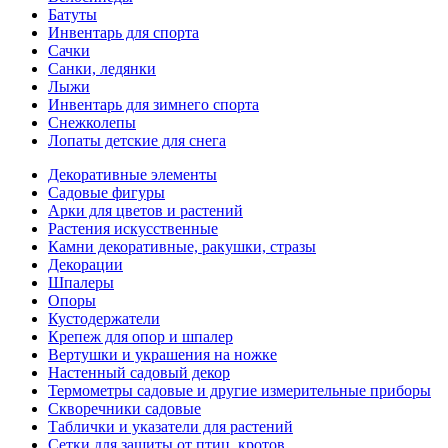
Батуты
Инвентарь для спорта
Сачки
Санки, ледянки
Лыжи
Инвентарь для зимнего спорта
Снежколепы
Лопаты детские для снега
Декоративные элементы
Садовые фигуры
Арки для цветов и растений
Растения искусственные
Камни декоративные, ракушки, стразы
Декорации
Шпалеры
Опоры
Кустодержатели
Крепеж для опор и шпалер
Вертушки и украшения на ножке
Настенный садовый декор
Термометры садовые и другие измерительные приборы
Скворечники садовые
Таблички и указатели для растений
Сетки для защиты от птиц, кротов