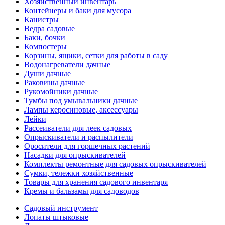
Хозяйственный инвентарь
Контейнеры и баки для мусора
Канистры
Ведра садовые
Баки, бочки
Компостеры
Корзины, ящики, сетки для работы в саду
Водонагреватели дачные
Души дачные
Раковины дачные
Рукомойники дачные
Тумбы под умывальники дачные
Лампы керосиновые, аксессуары
Лейки
Рассеиватели для леек садовых
Опрыскиватели и распылители
Оросители для горшечных растений
Насадки для опрыскивателей
Комплекты ремонтные для садовых опрыскивателей
Сумки, тележки хозяйственные
Товары для хранения садового инвентаря
Кремы и бальзамы для садоводов
Садовый инструмент
Лопаты штыковые