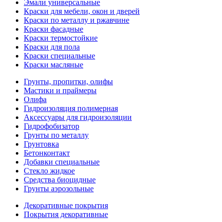
Эмали универсальные
Краски для мебели, окон и дверей
Краски по металлу и ржавчине
Краски фасадные
Краски термостойкие
Краски для пола
Краски специальные
Краски масляные
Грунты, пропитки, олифы
Мастики и праймеры
Олифа
Гидроизоляция полимерная
Аксессуары для гидроизоляции
Гидрофобизатор
Грунты по металлу
Грунтовка
Бетонконтакт
Добавки специальные
Стекло жидкое
Средства биоцидные
Грунты аэрозольные
Декоративные покрытия
Покрытия декоративные