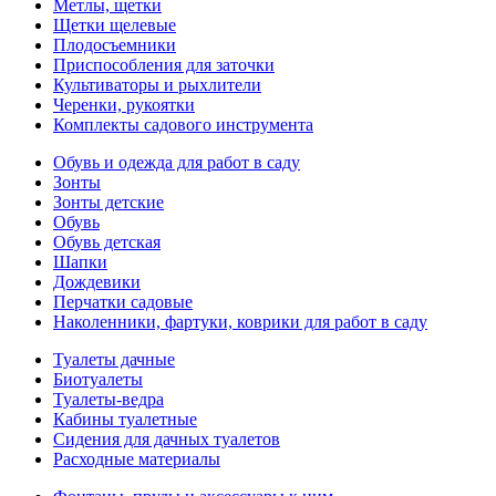
Метлы, щетки
Щетки щелевые
Плодосъемники
Приспособления для заточки
Культиваторы и рыхлители
Черенки, рукоятки
Комплекты садового инструмента
Обувь и одежда для работ в саду
Зонты
Зонты детские
Обувь
Обувь детская
Шапки
Дождевики
Перчатки садовые
Наколенники, фартуки, коврики для работ в саду
Туалеты дачные
Биотуалеты
Туалеты-ведра
Кабины туалетные
Сидения для дачных туалетов
Расходные материалы