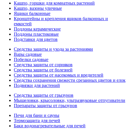
Кашпо, горшки для комнатных растений
Кашпо, вазоны уличные
Ящики балконные
Кронштейны и крепления ящиков балконных и
емкостей
Поддоны керамические
Поддоны пластиковые
Подставки для цветов
Средства защиты и ухода за растениями
Вары садовые
Побелки садовые
Средства защиты от сорняков
Средства защиты от болезней
Средства защиты от насекомых и вредителей
Средства сохранения свежести срезанных цветов и елок
Подвязки для растений
Средства защиты от грызунов
Мышеловки, крысоловки, ультразвуковые отпугиватели
Препараты защиты от грызунов
Печи для бани и сауны
Термозащита для печей
Баки водонагревательные для печей