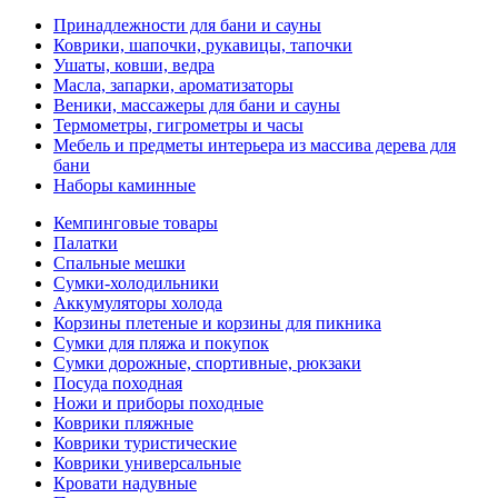
Принадлежности для бани и сауны
Коврики, шапочки, рукавицы, тапочки
Ушаты, ковши, ведра
Масла, запарки, ароматизаторы
Веники, массажеры для бани и сауны
Термометры, гигрометры и часы
Мебель и предметы интерьера из массива дерева для
бани
Наборы каминные
Кемпинговые товары
Палатки
Спальные мешки
Сумки-холодильники
Аккумуляторы холода
Корзины плетеные и корзины для пикника
Сумки для пляжа и покупок
Сумки дорожные, спортивные, рюкзаки
Посуда походная
Ножи и приборы походные
Коврики пляжные
Коврики туристические
Коврики универсальные
Кровати надувные