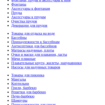
Фонтаны, пруды и аксессуары к ним
Фонтаны
Аксессуары к фонтанам
Пруды
Аксессуары к прудам
Очистка прудов
Декорации для прудов
Товары для отдыха на воде
Бассейны
Принадлежности к бассейнам
Антисептики для бассейнов
Матраcы надувные, плоты
Очки и маски для плавания, ласты
Мячи пляжные
Плавательные круги, жилеты, нарукавники
Насосы для надувных товаров
Товары для пикника
Мангалы
Коптильни
Грили, барбекю
Решетки для барбекю
Печи-барбекю
Шампуры
Принадлежности для гриля